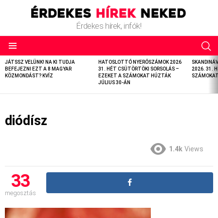
Érdekes hírek, infók!
LATEST
JÁTSSZ VELÜNK! NA KI TUDJA
HATOSLOTTÓ NYERŐSZÁMOK 2026
SKANDINÁ
STORIES
BEFEJEZNI EZT A 8 MAGYAR
31. HÉT CSÜTÖRTÖKI SORSOLÁS –
2026. 31. 
KÖZMONDÁST? KVÍZ
EZEKET A SZÁMOKAT HÚZTÁK
SZÁMOKAT 
JÚLIUS 30-ÁN
diódísz
1.4k
Views
33
megosztás