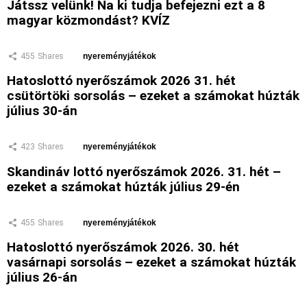
Játssz velünk! Na ki tudja befejezni ezt a 8
magyar közmondást? KVÍZ
455
Shares
nyereményjátékok
Hatoslottó nyerőszámok 2026 31. hét
csütörtöki sorsolás – ezeket a számokat húzták
július 30-án
423
Shares
nyereményjátékok
Skandináv lottó nyerőszámok 2026. 31. hét –
ezeket a számokat húzták július 29-én
455
Shares
nyereményjátékok
Hatoslottó nyerőszámok 2026. 30. hét
vasárnapi sorsolás – ezeket a számokat húzták
július 26-án