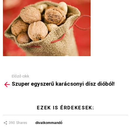
Előző cikk
See
Szuper egyszerű karácsonyi dísz dióból!
more
EZEK IS ÉRDEKESEK:
390
Shares
divatkommandó