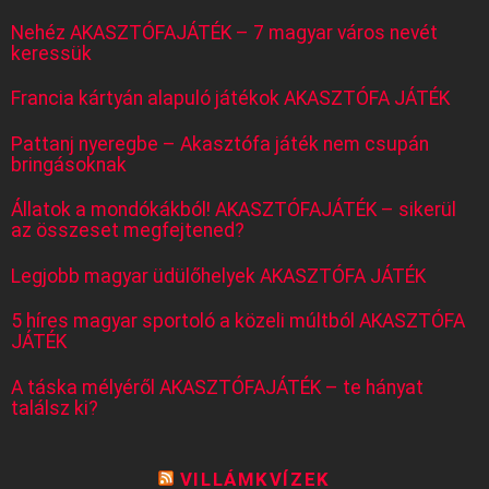
Nehéz AKASZTÓFAJÁTÉK – 7 magyar város nevét
keressük
Francia kártyán alapuló játékok AKASZTÓFA JÁTÉK
Pattanj nyeregbe – Akasztófa játék nem csupán
bringásoknak
Állatok a mondókákból! AKASZTÓFAJÁTÉK – sikerül
az összeset megfejtened?
Legjobb magyar üdülőhelyek AKASZTÓFA JÁTÉK
5 híres magyar sportoló a közeli múltból AKASZTÓFA
JÁTÉK
A táska mélyéről AKASZTÓFAJÁTÉK – te hányat
találsz ki?
VILLÁMKVÍZEK