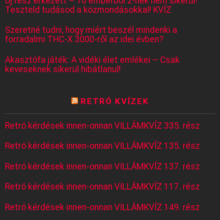
Új rész érkezett – 10 emberből 2-nek nem sikerül!
Teszteld tudásod a közmondásokkal! KVÍZ
Szeretné tudni, hogy miért beszél mindenki a
forradalmi THC-X 3000-ről az idei évben?
Akasztófa játék: A vidéki élet emlékei – Csak
keveseknek sikerül hibátlanul!
RETRÓ KVÍZEK
Retró kérdések innen-onnan VILLÁMKVÍZ 335. rész
Retró kérdések innen-onnan VILLÁMKVÍZ 135. rész
Retró kérdések innen-onnan VILLÁMKVÍZ 137. rész
Retró kérdések innen-onnan VILLÁMKVÍZ 117. rész
Retró kérdések innen-onnan VILLÁMKVÍZ 149. rész