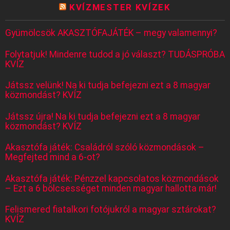
KVÍZMESTER KVÍZEK
Gyümölcsök AKASZTÓFAJÁTÉK – megy valamennyi?
Folytatjuk! Mindenre tudod a jó választ? TUDÁSPRÓBA
KVÍZ
Játssz velünk! Na ki tudja befejezni ezt a 8 magyar
közmondást? KVÍZ
Játssz újra! Na ki tudja befejezni ezt a 8 magyar
közmondást? KVÍZ
Akasztófa játék: Családról szóló közmondások –
Megfejted mind a 6-ot?
Akasztófa játék: Pénzzel kapcsolatos közmondások
– Ezt a 6 bölcsességet minden magyar hallotta már!
Felismered fiatalkori fotójukról a magyar sztárokat?
KVÍZ