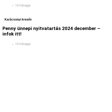
10 hónapja
Karácsonyi kreatív
Penny ünnepi nyitvatartás 2024 december –
infok itt!
10 hónapja