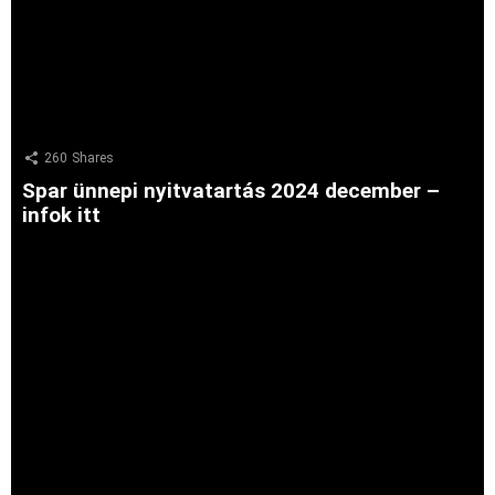
260
Shares
Spar ünnepi nyitvatartás 2024 december –
infok itt