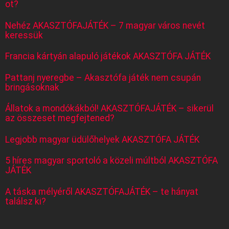
ot?
Nehéz AKASZTÓFAJÁTÉK – 7 magyar város nevét
keressük
Francia kártyán alapuló játékok AKASZTÓFA JÁTÉK
Pattanj nyeregbe – Akasztófa játék nem csupán
bringásoknak
Állatok a mondókákból! AKASZTÓFAJÁTÉK – sikerül
az összeset megfejtened?
Legjobb magyar üdülőhelyek AKASZTÓFA JÁTÉK
5 híres magyar sportoló a közeli múltból AKASZTÓFA
JÁTÉK
A táska mélyéről AKASZTÓFAJÁTÉK – te hányat
találsz ki?