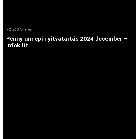
260
Shares
Penny ünnepi nyitvatartás 2024 december –
infok itt!