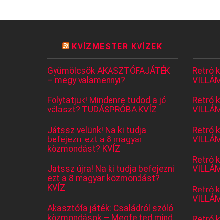
KVÍZMESTER KVÍZEK
Gyümölcsök AKASZTÓFAJÁTÉK
Retró 
– megy valamennyi?
VILLÁM
Folytatjuk! Mindenre tudod a jó
Retró 
választ? TUDÁSPRÓBA KVÍZ
VILLÁM
Játssz velünk! Na ki tudja
Retró 
befejezni ezt a 8 magyar
VILLÁM
közmondást? KVÍZ
Retró 
Játssz újra! Na ki tudja befejezni
VILLÁM
ezt a 8 magyar közmondást?
KVÍZ
Retró 
VILLÁM
Akasztófa játék: Családról szóló
közmondások – Megfejted mind
Retró 