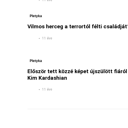
11 éve
Pletyka
Vilmos herceg a terrortól félti családját
11 éve
Pletyka
Először tett közzé képet újszülött fiáról
Kim Kardashian
11 éve