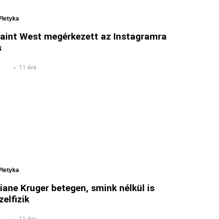
Pletyka
aint West megérkezett az Instagramra
s
11 éve
Pletyka
iane Kruger betegen, smink nélkül is
zelfizik