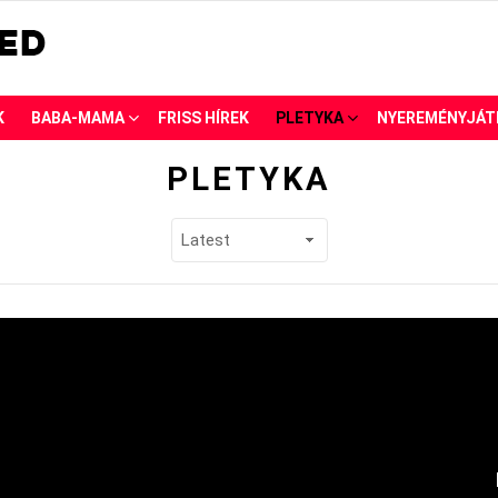
K
BABA-MAMA
FRISS HÍREK
PLETYKA
NYEREMÉNYJÁT
PLETYKA