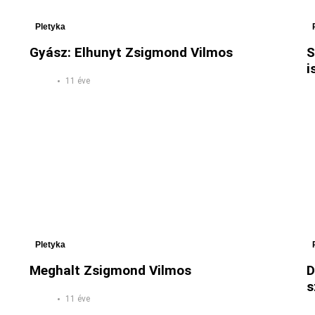
Pletyka
Gyász: Elhunyt Zsigmond Vilmos
S
i
11 éve
Pletyka
Meghalt Zsigmond Vilmos
D
s
11 éve