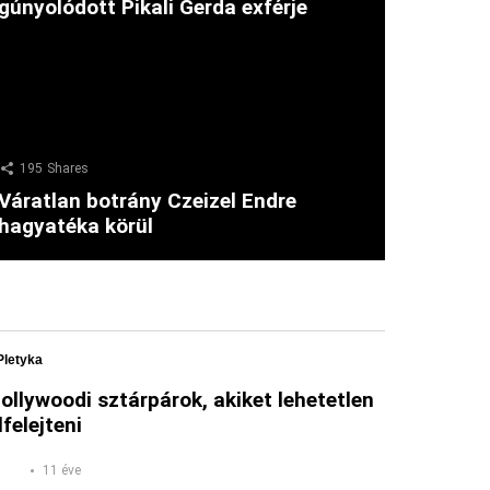
gúnyolódott Pikali Gerda exférje
195
Shares
Váratlan botrány Czeizel Endre
hagyatéka körül
Pletyka
ollywoodi sztárpárok, akiket lehetetlen
lfelejteni
11 éve