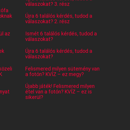
válaszokat? 3. rész
tófa
oknak
Újra 6 találós kérdés, tudod a
válaszokat? 2. rész
l az
Ismét 6 találós kérdés, tudod a
válaszokat?
ek
Újra 6 találós kérdés, tudod a
válaszokat?
közeli
Felismered milyen sütemény van
K
a fotón? KVÍZ – ez megy?
Újabb játék! Felismered milyen
nyat
étel van a fotón? KVÍZ – ez is
sikerül?