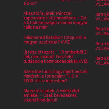
a 6-ot?
VILLÁM
Akasztófa játék: Pénzzel
Retró 
kapcsolatos közmondások – Ezt
VILLÁM
a 6 bölcsességet minden magyar
hallotta már!
Retró 
VILLÁM
Felismered fiatalkori fotójukról a
magyar sztárokat? KVÍZ
Retró 
VILLÁM
Új rész érkezett – 10 emberből 2-
nek nem sikerül! Teszteld
Retró 
tudásod a közmondásokkal! KVÍZ
VILLÁM
Szeretné tudni, hogy miért beszél
mindenki a forradalmi THC-X
3000-ről az idei évben?
Akasztófa játék: A vidéki élet
emlékei – Csak keveseknek
sikerül hibátlanul!