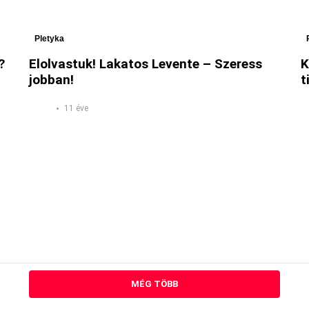
Pletyka
?
Elolvastuk! Lakatos Levente – Szeress
K
jobban!
t
11 éve
MÉG TÖBB