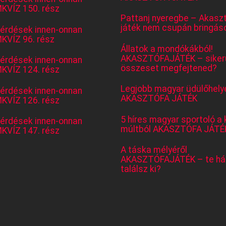
KVÍZ 150. rész
Pattanj nyeregbe – Akasz
játék nem csupán bringás
kérdések innen-onnan
KVÍZ 96. rész
Állatok a mondókákból!
AKASZTÓFAJÁTÉK – sikerü
kérdések innen-onnan
összeset megfejtened?
KVÍZ 124. rész
Legjobb magyar üdülőhely
kérdések innen-onnan
AKASZTÓFA JÁTÉK
KVÍZ 126. rész
5 híres magyar sportoló a 
kérdések innen-onnan
múltból AKASZTÓFA JÁTÉ
KVÍZ 147. rész
A táska mélyéről
AKASZTÓFAJÁTÉK – te há
találsz ki?