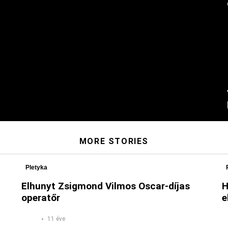
MORE STORIES
Pletyka
Elhunyt Zsigmond Vilmos Oscar-díjas
H
operatőr
e
11 éve