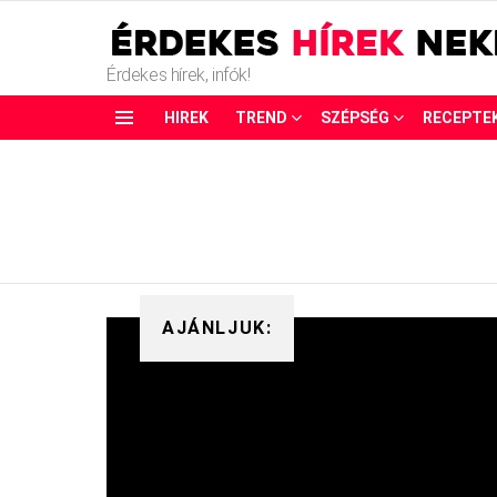
Érdekes hírek, infók!
HIREK
TREND
SZÉPSÉG
RECEPTE
AJÁNLJUK: