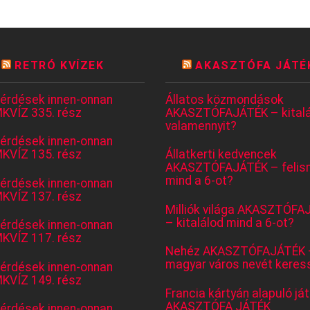
RETRÓ KVÍZEK
AKASZTÓFA JÁTÉ
kérdések innen-onnan
Állatos közmondások
KVÍZ 335. rész
AKASZTÓFAJÁTÉK – kitalá
valamennyit?
kérdések innen-onnan
KVÍZ 135. rész
Állatkerti kedvencek
AKASZTÓFAJÁTÉK – felis
mind a 6-ot?
kérdések innen-onnan
KVÍZ 137. rész
Milliók világa AKASZTÓFA
– kitalálod mind a 6-ot?
kérdések innen-onnan
KVÍZ 117. rész
Nehéz AKASZTÓFAJÁTÉK 
magyar város nevét keres
kérdések innen-onnan
KVÍZ 149. rész
Francia kártyán alapuló já
AKASZTÓFA JÁTÉK
kérdések innen-onnan