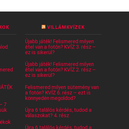
KOK
VILLÁMKVÍZEK
Újabb játék! Felismered milyen
lod
étel van a fotón? KVÍZ 3. rész –
ez is sikerül?
Újabb játék! Felismered milyen
mered
étel van a fotón? KVÍZ 2. rész –
ez is sikerül?
JÁTÉK
Felismered milyen sütemény van
a fotón? KVÍZ 6. rész – ezt is
könnyedén megoldod?
– 7
sük
Újra 6 találós kérdés, tudod a
válaszokat? 4. rész
tékok
Újra 6 találós kérdés, tudod a