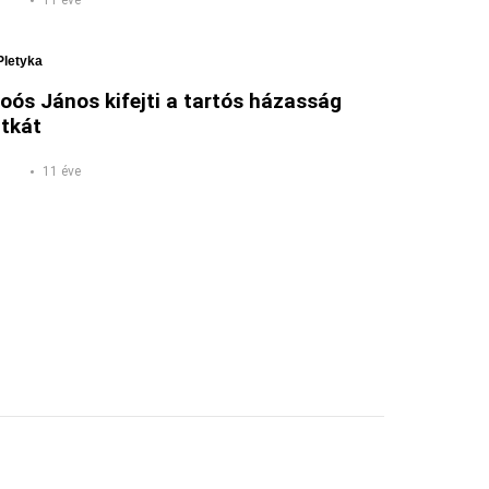
11 éve
Pletyka
oós János kifejti a tartós házasság
itkát
11 éve