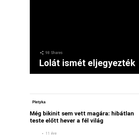
98
Shares
Lolát ismét eljegyezték
Pletyka
Még bikinit sem vett magára: hibátlan
teste előtt hever a fél világ
11 éve