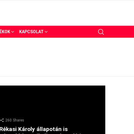
ÉKOK
KAPCSOLAT
260
Shares
Rékasi Károly állapotán is