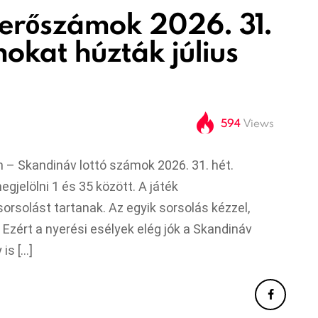
yerőszámok 2026. 31.
mokat húzták július
594
Views
n – Skandináv lottó számok 2026. 31. hét.
egjelölni 1 és 35 között. A játék
rsolást tartanak. Az egyik sorsolás kézzel,
 Ezért a nyerési esélyek elég jók a Skandináv
is […]