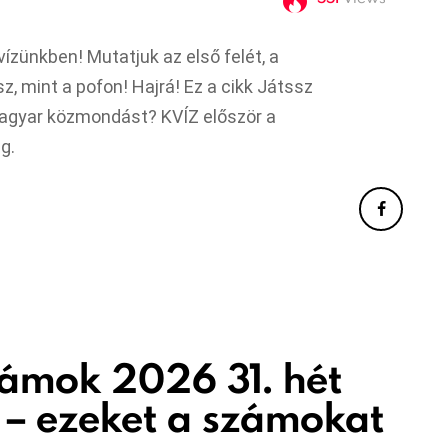
zünkben! Mutatjuk az első felét, a
z, mint a pofon! Hajrá! Ez a cikk Játssz
 magyar közmondást? KVÍZ először a
g.
zámok 2026 31. hét
s – ezeket a számokat