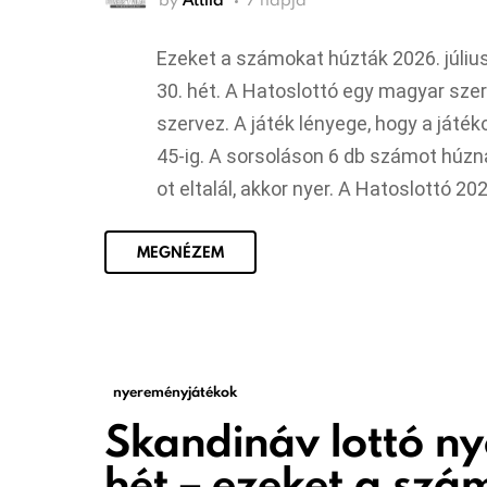
Ezeket a számokat húzták 2026. júli
30. hét. A Hatoslottó egy magyar sze
szervez. A játék lényege, hogy a játék
45-ig. A sorsoláson 6 db számot húzna
ot eltalál, akkor nyer. A Hatoslottó 2
MEGNÉZEM
nyereményjátékok
Skandináv lottó n
hét – ezeket a szá