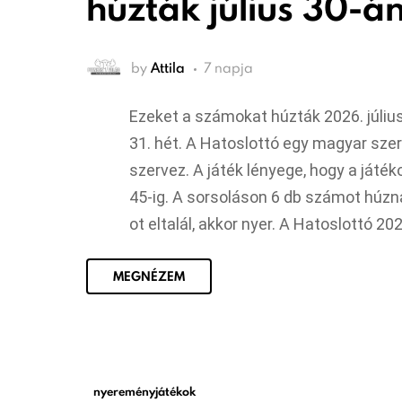
húzták július 30-á
by
Attila
7 napja
Ezeket a számokat húzták 2026. júli
31. hét. A Hatoslottó egy magyar sze
szervez. A játék lényege, hogy a játék
45-ig. A sorsoláson 6 db számot húzna
ot eltalál, akkor nyer. A Hatoslottó 2
MEGNÉZEM
nyereményjátékok