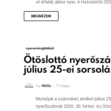
ot eltalál, akkor nyer. A Hatoslottó 202
MEGNÉZEM
nyereményjátékok
Ötöslottó nyerősz
július 25-ei sorsolá
by
Attila
7 napja
Mutatjuk a számokat, amiket július 25
nyerőszámok 2026. 30. héten. Az Ötösl