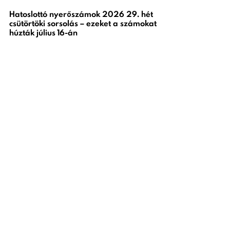
Hatoslottó nyerőszámok 2026 29. hét
csütörtöki sorsolás – ezeket a számokat
húzták július 16-án