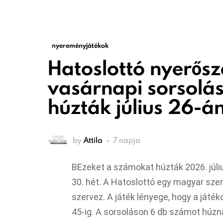
nyereményjátékok
Hatoslottó nyerős
vasárnapi sorsolás
húzták július 26-á
by
Attila
7 napja
BEzeket a számokat húzták 2026. júl
30. hét. A Hatoslottó egy magyar sze
szervez. A játék lényege, hogy a játék
45-ig. A sorsoláson 6 db számot húzna