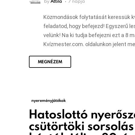
by
Attila
7 napja
Közmondások folytatását keressük kví
feladatod, hogy befejezd! Egyszerű les
velünk! Na ki tudja befejezni ezt a 8
Kvízmester.com. oldalunkon jelent me
MEGNÉZEM
nyereményjátékok
Hatoslottó nyerős
csütörtöki sorsolá