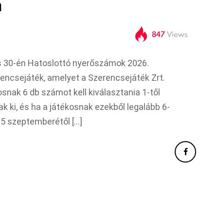
n
847
Views
us 30-én Hatoslottó nyerőszámok 2026.
rencsejáték, amelyet a Szerencsejáték Zrt.
osnak 6 db számot kell kiválasztania 1-től
k ki, és ha a játékosnak ezekből legalább 6-
025 szeptemberétől […]