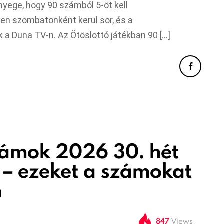
nyege, hogy 90 számból 5-öt kell
ten szombatonként kerül sor, és a
 a Duna TV-n. Az Ötöslottó játékban 90 […]
zámok 2026 30. hét
s – ezeket a számokat
n
847
Views