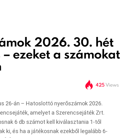
zámok 2026. 30. hét
 – ezeket a számokat
n
425
Views
ius 26-án – Hatoslottó nyerőszámok 2026.
rencsejáték, amelyet a Szerencsejáték Zrt.
osnak 6 db számot kell kiválasztania 1-től
k ki, és ha a játékosnak ezekből legalább 6-