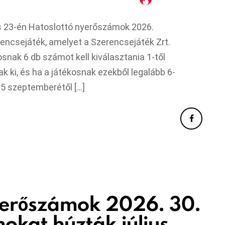
us 23-én Hatoslottó nyerőszámok 2026.
rencsejáték, amelyet a Szerencsejáték Zrt.
osnak 6 db számot kell kiválasztania 1-től
k ki, és ha a játékosnak ezekből legalább 6-
025 szeptemberétől […]
yerőszámok 2026. 30.
mokat húzták július