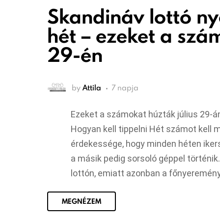
Skandináv lottó n
hét – ezeket a szá
29-én
by
Attila
7 napja
Ezeket a számokat húzták július 29-á
Hogyan kell tippelni Hét számot kell m
érdekessége, hogy minden héten ikerso
a másik pedig sorsoló géppel történik.
lottón, emiatt azonban a főnyeremény 
MEGNÉZEM