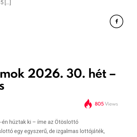
5 […]
ámok 2026. 30. hét –
s
805
Views
-én húztak ki – íme az Ötöslottó
ottó egy egyszerű, de izgalmas lottójáték,