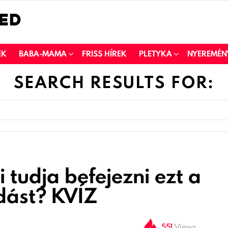
EK
BABA-MAMA
FRISS HÍREK
PLETYKA
NYEREMÉN
SEARCH RESULTS FOR:
i tudja befejezni ezt a
ást? KVÍZ
551
Views