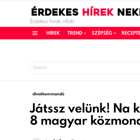
Érdekes hírek, infók!
HIREK
TREND
SZÉPSÉG
RECEPT
SEARCH
FOR:
divatkommandó
Játssz velünk! Na k
8 magyar közmond