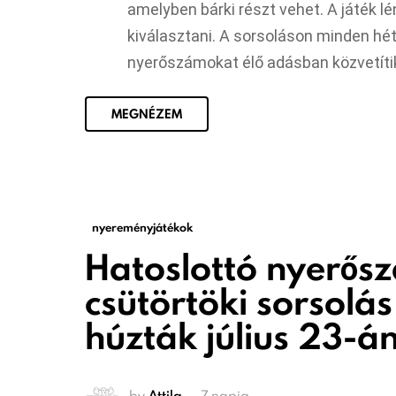
amelyben bárki részt vehet. A játék lé
kiválasztani. A sorsoláson minden hé
nyerőszámokat élő adásban közvetítik
MEGNÉZEM
nyereményjátékok
Hatoslottó nyerős
csütörtöki sorsolá
húzták július 23-á
by
Attila
7 napja