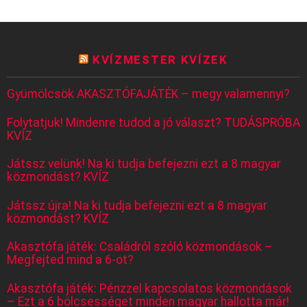
KVÍZMESTER KVÍZEK
Gyümölcsök AKASZTÓFAJÁTÉK – megy valamennyi?
Folytatjuk! Mindenre tudod a jó választ? TUDÁSPRÓBA
KVÍZ
Játssz velünk! Na ki tudja befejezni ezt a 8 magyar
közmondást? KVÍZ
Játssz újra! Na ki tudja befejezni ezt a 8 magyar
közmondást? KVÍZ
Akasztófa játék: Családról szóló közmondások –
Megfejted mind a 6-ot?
Akasztófa játék: Pénzzel kapcsolatos közmondások
– Ezt a 6 bölcsességet minden magyar hallotta már!