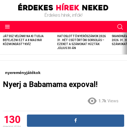
Érdekes hírek, infók!
LATEST
JÁTSSZ VELÜNK! NA KI TUDJA
HATOSLOTTÓ NYERŐSZÁMOK 2026
SKANDINÁ
STORIES
BEFEJEZNI EZT A 8 MAGYAR
31. HÉT CSÜTÖRTÖKI SORSOLÁS –
2026. 31. 
KÖZMONDÁST? KVÍZ
EZEKET A SZÁMOKAT HÚZTÁK
SZÁMOKAT 
JÚLIUS 30-ÁN
nyereményjátékok
Nyerj a Babamama expoval!
1.7k
Views
130
megosztás