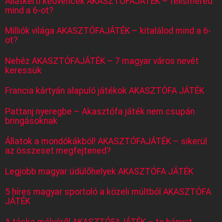
Állatkerti kedvencek AKASZTÓFAJÁTÉK – felismered
mind a 6-ot?
Milliók világa AKASZTÓFAJÁTÉK – kitalálod mind a 6-
ot?
Nehéz AKASZTÓFAJÁTÉK – 7 magyar város nevét
keressük
Francia kártyán alapuló játékok AKASZTÓFA JÁTÉK
Pattanj nyeregbe – Akasztófa játék nem csupán
bringásoknak
Állatok a mondókákból! AKASZTÓFAJÁTÉK – sikerül
az összeset megfejtened?
Legjobb magyar üdülőhelyek AKASZTÓFA JÁTÉK
5 híres magyar sportoló a közeli múltból AKASZTÓFA
JÁTÉK
A táska mélyéről AKASZTÓFAJÁTÉK – te hányat