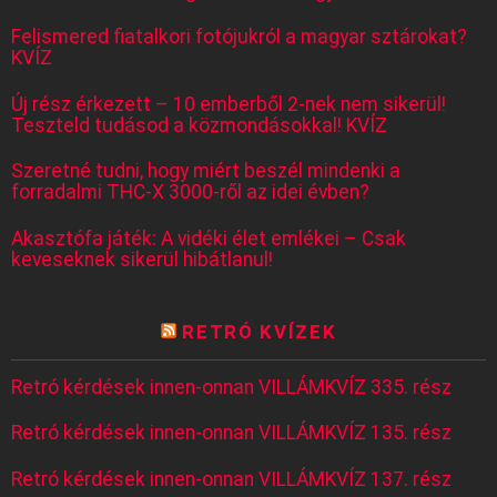
Felismered fiatalkori fotójukról a magyar sztárokat?
KVÍZ
Új rész érkezett – 10 emberből 2-nek nem sikerül!
Teszteld tudásod a közmondásokkal! KVÍZ
Szeretné tudni, hogy miért beszél mindenki a
forradalmi THC-X 3000-ről az idei évben?
Akasztófa játék: A vidéki élet emlékei – Csak
keveseknek sikerül hibátlanul!
RETRÓ KVÍZEK
Retró kérdések innen-onnan VILLÁMKVÍZ 335. rész
Retró kérdések innen-onnan VILLÁMKVÍZ 135. rész
Retró kérdések innen-onnan VILLÁMKVÍZ 137. rész