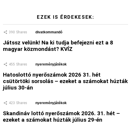
EZEK IS ÉRDEKESEK:
390
Shares
divatkommandó
Játssz velünk! Na ki tudja befejezni ezt a 8
magyar közmondást? KVÍZ
455
Shares
nyereményjátékok
Hatoslottó nyerőszámok 2026 31. hét
csütörtöki sorsolás – ezeket a számokat húzták
július 30-án
423
Shares
nyereményjátékok
Skandináv lottó nyerőszámok 2026. 31. hét –
ezeket a számokat húzták július 29-én