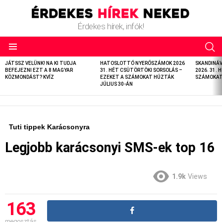
Érdekes hírek, infók!
LATEST
JÁTSSZ VELÜNK! NA KI TUDJA
HATOSLOTTÓ NYERŐSZÁMOK 2026
SKANDINÁ
STORIES
BEFEJEZNI EZT A 8 MAGYAR
31. HÉT CSÜTÖRTÖKI SORSOLÁS –
2026. 31. 
KÖZMONDÁST? KVÍZ
EZEKET A SZÁMOKAT HÚZTÁK
SZÁMOKAT 
JÚLIUS 30-ÁN
Tuti tippek Karácsonyra
Legjobb karácsonyi SMS-ek top 16
1.9k
Views
163
megosztás