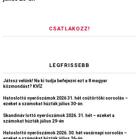
CSATLAKOZZ!
LEGFRISSEBB
Játssz velünk! Na ki tudja befejezni ezt a 8 magyar
közmondást? KVÍZ
Hatoslottó nyerőszámok 2026 31. hét csütörtöki sorsolás –
ezeket a számokat húzták július 30-án
Skandináv lottó nyerőszámok 2026. 31. hét – ezeket a
számokat húzták július 29-én
Hatoslottó nyerőszámok 2026. 30. hét vasárnapi sorsolás –
ezeket a számokat húzták július 26-án