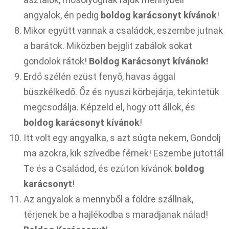
angyalok, én pedig
boldog karácsonyt kívánok
!
Mikor együtt vannak a családok, eszembe jutnak
a barátok. Miközben bejglit zabálok sokat
gondolok rátok!
Boldog Karácsonyt kívánok!
Erdő szélén ezüst fenyő, havas ággal
büszkélkedő. Őz és nyuszi körbejárja, tekintetük
megcsodálja. Képzeld el, hogy ott állok, és
boldog karácsonyt kívánok
!
Itt volt egy angyalka, s azt súgta nekem, Gondolj
ma azokra, kik szívedbe férnek! Eszembe jutottál
Te és a Családod, és ezúton kívánok
boldog
karácsonyt
!
Az angyalok a mennyből a földre szállnak,
térjenek be a hajlékodba s maradjanak nálad!