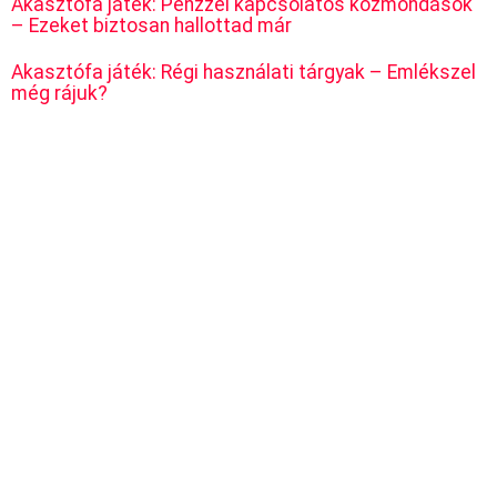
Akasztófa játék: Pénzzel kapcsolatos közmondások
– Ezeket biztosan hallottad már
Akasztófa játék: Régi használati tárgyak – Emlékszel
még rájuk?