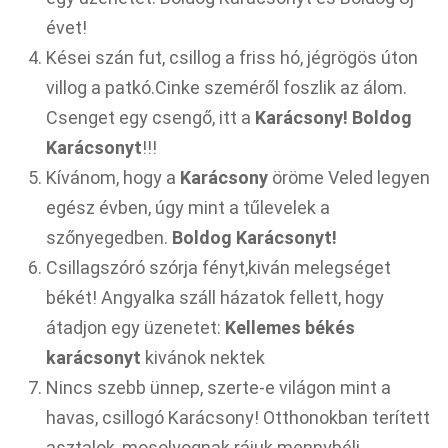
évet!
Kései szán fut, csillog a friss hó, jégrögös úton
villog a patkó.Cinke szeméről foszlik az álom.
Csenget egy csengő, itt a
Karácsony! Boldog
Karácsonyt
!!!
Kívánom, hogy a
Karácsony
öröme Veled legyen
egész évben,
úgy mint a tűlevelek a
szőnyegedben.
Boldog Karácsonyt!
Csillagszóró szórja fényt,kiván melegséget
békét! Angyalka száll házatok fellett, hogy
átadjon egy üzenetet:
Kellemes békés
karácsonyt
kivánok nektek
Nincs szebb ünnep, szerte-e világon mint a
havas, csillogó Karácsony! Otthonokban terített
asztalok, mosolyognak rájuk mennybéli