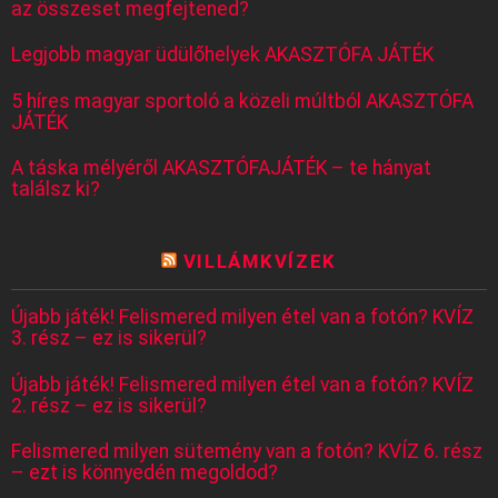
az összeset megfejtened?
Legjobb magyar üdülőhelyek AKASZTÓFA JÁTÉK
5 híres magyar sportoló a közeli múltból AKASZTÓFA
JÁTÉK
A táska mélyéről AKASZTÓFAJÁTÉK – te hányat
találsz ki?
VILLÁMKVÍZEK
Újabb játék! Felismered milyen étel van a fotón? KVÍZ
3. rész – ez is sikerül?
Újabb játék! Felismered milyen étel van a fotón? KVÍZ
2. rész – ez is sikerül?
Felismered milyen sütemény van a fotón? KVÍZ 6. rész
– ezt is könnyedén megoldod?