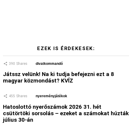
EZEK IS ÉRDEKESEK:
390
Shares
divatkommandó
Játssz velünk! Na ki tudja befejezni ezt a 8
magyar közmondást? KVÍZ
455
Shares
nyereményjátékok
Hatoslottó nyerőszámok 2026 31. hét
csütörtöki sorsolás – ezeket a számokat húzták
július 30-án