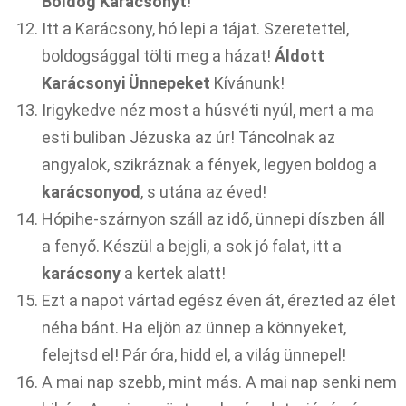
Boldog Karácsonyt
!
Itt a Karácsony, hó lepi a tájat. Szeretettel,
boldogsággal tölti meg a házat!
Áldott
Karácsonyi Ünnepeket
Kívánunk!
Irigykedve néz most a húsvéti nyúl, mert a ma
esti buliban Jézuska az úr! Táncolnak az
angyalok, szikráznak a fények, legyen boldog a
karácsonyod
, s utána az éved!
Hópihe-szárnyon száll az idő, ünnepi díszben áll
a fenyő. Készül a bejgli, a sok jó falat, itt a
karácsony
a kertek alatt!
Ezt a napot vártad egész éven át, érezted az élet
néha bánt. Ha eljön az ünnep a könnyeket,
felejtsd el! Pár óra, hidd el, a világ ünnepel!
A mai nap szebb, mint más. A mai nap senki nem