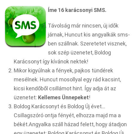
Íme 16 karácsonyi SMS.
Távolság már nincsen, új idők
járnak, Huncut kis angyalkák sms-
ben szállnak. Szeretetet visznek,
sok szép üzenetet, Boldog
Karácsonyt így kívánok nektek!
Mikor kigyúlnak a fények, pajkos tündérek
mesélnek. Huncut mosollyal egy rád kacsint,
kicsi kendőből csillámot hint. Így adja át az
üzenetet:
Kellemes Ünnepeket
!
Boldog Karácsonyt és Boldog Új évet…
Csillagszóró ontja fényét, elhozza majd ma a
békét.Angyalka száll házad felett, hogy átadjon
egy üzenetet: Boldog Karácsonyt és Boldog Új