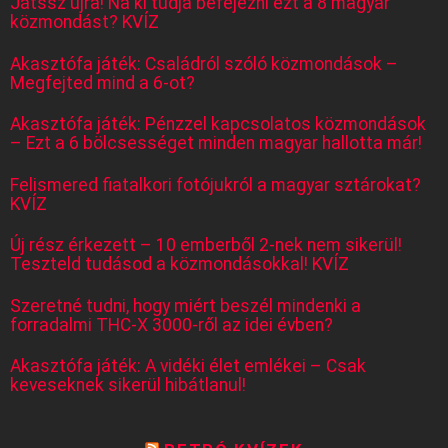
Játssz újra! Na ki tudja befejezni ezt a 8 magyar
közmondást? KVÍZ
Akasztófa játék: Családról szóló közmondások –
Megfejted mind a 6-ot?
Akasztófa játék: Pénzzel kapcsolatos közmondások
– Ezt a 6 bölcsességet minden magyar hallotta már!
Felismered fiatalkori fotójukról a magyar sztárokat?
KVÍZ
Új rész érkezett – 10 emberből 2-nek nem sikerül!
Teszteld tudásod a közmondásokkal! KVÍZ
Szeretné tudni, hogy miért beszél mindenki a
forradalmi THC-X 3000-ről az idei évben?
Akasztófa játék: A vidéki élet emlékei – Csak
keveseknek sikerül hibátlanul!