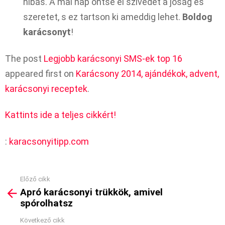
hibás. A mai nap öntse el szívedet a jóság és
szeretet, s ez tartson ki ameddig lehet.
Boldog
karácsonyt
!
The post
Legjobb karácsonyi SMS-ek top 16
appeared first on
Karácsony 2014, ajándékok, advent,
karácsonyi receptek
.
Kattints ide a teljes cikkért!
:
karacsonyitipp.com
Előző cikk
See
Apró karácsonyi trükkök, amivel
more
spórolhatsz
Következő cikk