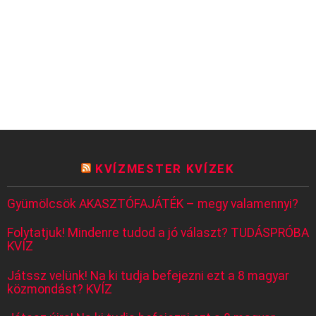
KVÍZMESTER KVÍZEK
Gyümölcsök AKASZTÓFAJÁTÉK – megy valamennyi?
Folytatjuk! Mindenre tudod a jó választ? TUDÁSPRÓBA
KVÍZ
Játssz velünk! Na ki tudja befejezni ezt a 8 magyar
közmondást? KVÍZ