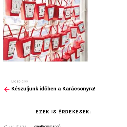
Előző cikk
See
Készüljünk időben a Karácsonyra!
more
EZEK IS ÉRDEKESEK:
390
Shares
divatkommandó