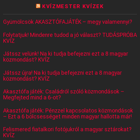
KVÍZMESTER KVÍZEK
Gyümölcsök AKASZTÓFAJÁTÉK – megy valamennyi?
Folytatjuk! Mindenre tudod a jó választ? TUDÁSPRÓBA
KVÍZ
Játssz velünk! Na ki tudja befejezni ezt a 8 magyar
közmondást? KVÍZ
Játssz újra! Na ki tudja befejezni ezt a 8 magyar
közmondást? KVÍZ
Akasztófa játék: Családról szóló közmondások –
Megfejted mind a 6-ot?
Akasztófa játék: Pénzzel kapcsolatos közmondások
– Ezt a 6 bölcsességet minden magyar hallotta már!
Felismered fiatalkori fotójukról a magyar sztárokat?
KVÍZ