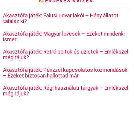
ÉRDEKES KVÍZEK:
Akasztófa játék: Falusi udvar lakói – Hány állatot
találsz ki?
Akasztófa játék: Magyar levesek – Ezeket mindenki
ismeri
Akasztófa játék: Retró boltok és üzletek – Emlékszel
még rájuk?
Akasztófa játék: Pénzzel kapcsolatos közmondások
– Ezeket biztosan hallottad már
Akasztófa játék: Régi használati tárgyak – Emlékszel
még rájuk?