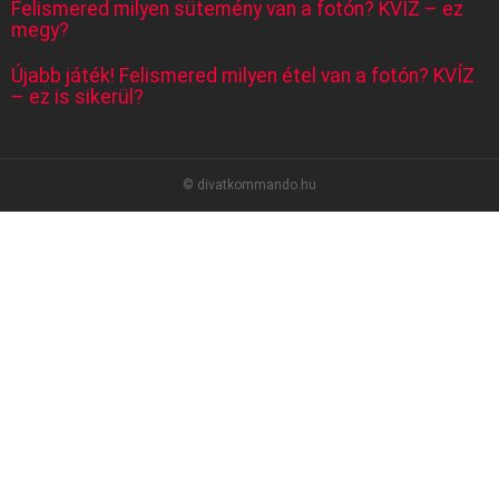
Felismered milyen sütemény van a fotón? KVÍZ – ez
megy?
Újabb játék! Felismered milyen étel van a fotón? KVÍZ
– ez is sikerül?
© divatkommando.hu