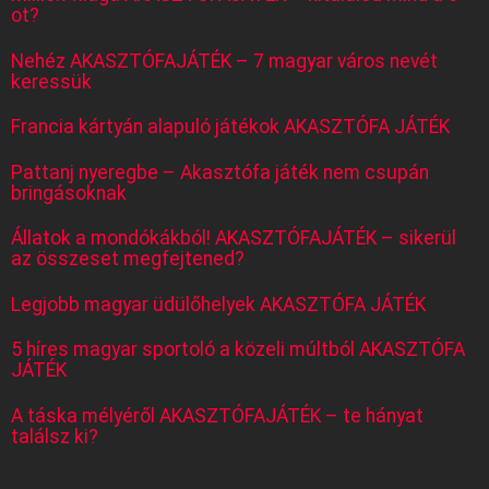
ot?
Nehéz AKASZTÓFAJÁTÉK – 7 magyar város nevét
keressük
Francia kártyán alapuló játékok AKASZTÓFA JÁTÉK
Pattanj nyeregbe – Akasztófa játék nem csupán
bringásoknak
Állatok a mondókákból! AKASZTÓFAJÁTÉK – sikerül
az összeset megfejtened?
Legjobb magyar üdülőhelyek AKASZTÓFA JÁTÉK
5 híres magyar sportoló a közeli múltból AKASZTÓFA
JÁTÉK
A táska mélyéről AKASZTÓFAJÁTÉK – te hányat
találsz ki?