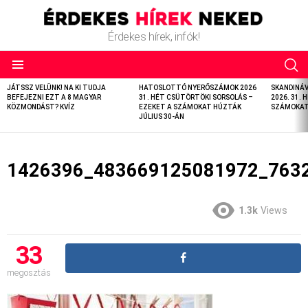
Érdekes hírek, infók!
LATEST
JÁTSSZ VELÜNK! NA KI TUDJA
HATOSLOTTÓ NYERŐSZÁMOK 2026
SKANDINÁ
STORIES
BEFEJEZNI EZT A 8 MAGYAR
31. HÉT CSÜTÖRTÖKI SORSOLÁS –
2026. 31. 
KÖZMONDÁST? KVÍZ
EZEKET A SZÁMOKAT HÚZTÁK
SZÁMOKAT 
JÚLIUS 30-ÁN
1426396_483669125081972_763
1.3k
Views
33
megosztás