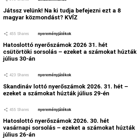
Játssz velünk! Na ki tudja befejezni ezt a 8
magyar közmondást? KVÍZ
455
Shares
nyereményjátékok
Hatoslottó nyerőszámok 2026 31. hét
csütörtöki sorsolás – ezeket a számokat húzták
július 30-án
423
Shares
nyereményjátékok
Skandináv lottó nyerőszámok 2026. 31. hét –
ezeket a számokat húzták július 29-én
455
Shares
nyereményjátékok
Hatoslottó nyerőszámok 2026. 30. hét
vasárnapi sorsolás – ezeket a számokat húzták
július 26-án