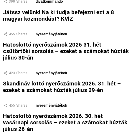
390
Shares
divatkommandó
Játssz velünk! Na ki tudja befejezni ezt a 8
magyar közmondást? KVÍZ
455
Shares
nyereményjátékok
Hatoslottó nyerőszámok 2026 31. hét
csütörtöki sorsolás – ezeket a számokat húzták
július 30-án
423
Shares
nyereményjátékok
Skandináv lottó nyerőszámok 2026. 31. hét –
ezeket a számokat húzták július 29-én
455
Shares
nyereményjátékok
Hatoslottó nyerőszámok 2026. 30. hét
vasárnapi sorsolás – ezeket a számokat húzták
július 26-án