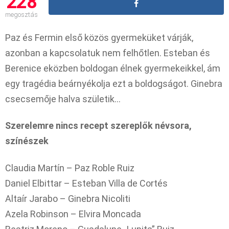
228
megosztás
Paz és Fermin első közös gyermeküket várják,
azonban a kapcsolatuk nem felhőtlen. Esteban és
Berenice eközben boldogan élnek gyermekeikkel, ám
egy tragédia beárnyékolja ezt a boldogságot. Ginebra
csecsemője halva születik…
Szerelemre nincs recept szereplők névsora,
színészek
Claudia Martín – Paz Roble Ruiz
Daniel Elbittar – Esteban Villa de Cortés
Altaír Jarabo – Ginebra Nicoliti
Azela Robinson – Elvira Moncada