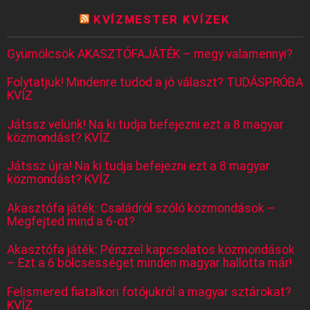
KVÍZMESTER KVÍZEK
Gyümölcsök AKASZTÓFAJÁTÉK – megy valamennyi?
Folytatjuk! Mindenre tudod a jó választ? TUDÁSPRÓBA
KVÍZ
Játssz velünk! Na ki tudja befejezni ezt a 8 magyar
közmondást? KVÍZ
Játssz újra! Na ki tudja befejezni ezt a 8 magyar
közmondást? KVÍZ
Akasztófa játék: Családról szóló közmondások –
Megfejted mind a 6-ot?
Akasztófa játék: Pénzzel kapcsolatos közmondások
– Ezt a 6 bölcsességet minden magyar hallotta már!
Felismered fiatalkori fotójukról a magyar sztárokat?
KVÍZ