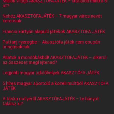
Milliók világa AKASZTÓFAJÁTÉK – kitalálod mind a 6-
ot?
Nehéz AKASZTÓFAJÁTÉK – 7 magyar város nevét
keressük
Francia kártyán alapuló játékok AKASZTÓFA JÁTÉK
Pattanj nyeregbe – Akasztófa játék nem csupán
bringásoknak
Állatok a mondókákból! AKASZTÓFAJÁTÉK – sikerül
az összeset megfejtened?
Legjobb magyar üdülőhelyek AKASZTÓFA JÁTÉK
5 híres magyar sportoló a közeli múltból AKASZTÓFA
JÁTÉK
A táska mélyéről AKASZTÓFAJÁTÉK – te hányat
találsz ki?