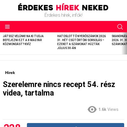
Érdekes hírek, infók!
LATEST
JÁTSSZ VELÜNK! NA KI TUDJA
HATOSLOTTÓ NYERŐSZÁMOK 2026
SKANDINÁ
STORIES
BEFEJEZNI EZT A 8 MAGYAR
31. HÉT CSÜTÖRTÖKI SORSOLÁS –
2026. 31. 
KÖZMONDÁST? KVÍZ
EZEKET A SZÁMOKAT HÚZTÁK
SZÁMOKAT 
JÚLIUS 30-ÁN
Hirek
Szerelemre nincs recept 54. rész
videa, tartalma
1.6k
Views