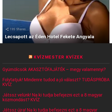
195
Shares
Lecsapott az Éden Hotel Fekete Angyala
KVÍZMESTER KVÍZEK
Gyümölcsök AKASZTÓFAJÁTÉK – megy valamennyi?
Folytatjuk! Mindenre tudod a jó választ? TUDÁSPRÓBA
KVÍZ
Játssz velünk! Na ki tudja befejezni ezt a 8 magyar
közmondást? KVÍZ
Játssz újra! Na ki tudja befejezni ezt a 8 magyar