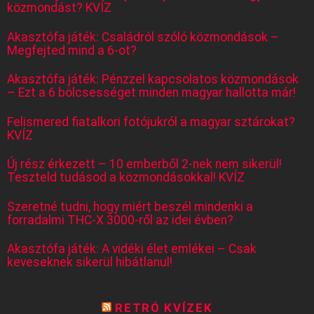
közmondást? KVÍZ
Akasztófa játék: Családról szóló közmondások –
Megfejted mind a 6-ot?
Akasztófa játék: Pénzzel kapcsolatos közmondások
– Ezt a 6 bölcsességet minden magyar hallotta már!
Felismered fiatalkori fotójukról a magyar sztárokat?
KVÍZ
Új rész érkezett – 10 emberből 2-nek nem sikerül!
Teszteld tudásod a közmondásokkal! KVÍZ
Szeretné tudni, hogy miért beszél mindenki a
forradalmi THC-X 3000-ről az idei évben?
Akasztófa játék: A vidéki élet emlékei – Csak
keveseknek sikerül hibátlanul!
RETRÓ KVÍZEK