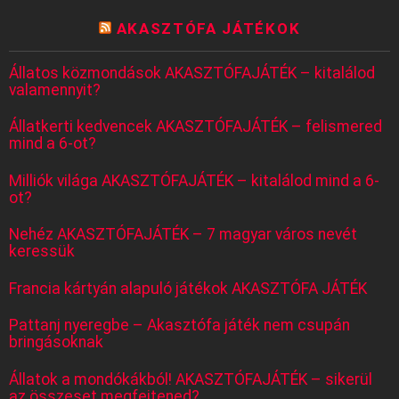
AKASZTÓFA JÁTÉKOK
Állatos közmondások AKASZTÓFAJÁTÉK – kitalálod
valamennyit?
Állatkerti kedvencek AKASZTÓFAJÁTÉK – felismered
mind a 6-ot?
Milliók világa AKASZTÓFAJÁTÉK – kitalálod mind a 6-
ot?
Nehéz AKASZTÓFAJÁTÉK – 7 magyar város nevét
keressük
Francia kártyán alapuló játékok AKASZTÓFA JÁTÉK
Pattanj nyeregbe – Akasztófa játék nem csupán
bringásoknak
Állatok a mondókákból! AKASZTÓFAJÁTÉK – sikerül
az összeset megfejtened?