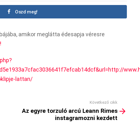
Oszd meg!
obájába, amikor meglátta édesapja véresre
!
.php?
d5e1933a7cfac3036641f7efcab14dcf&url=http://www.hi
klipje-lattan/
Következő cikk
Az egyre torzuló arcú Leann Rimes
instagramozni kezdett