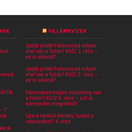
KOK
VILLÁMKVÍZEK
Újabb játék! Felismered milyen
lod
étel van a fotón? KVÍZ 3. rész –
ez is sikerül?
Újabb játék! Felismered milyen
mered
étel van a fotón? KVÍZ 2. rész –
ez is sikerül?
JÁTÉK
Felismered milyen sütemény van
a fotón? KVÍZ 6. rész – ezt is
könnyedén megoldod?
– 7
sük
Újra 6 találós kérdés, tudod a
válaszokat? 4. rész
tékok