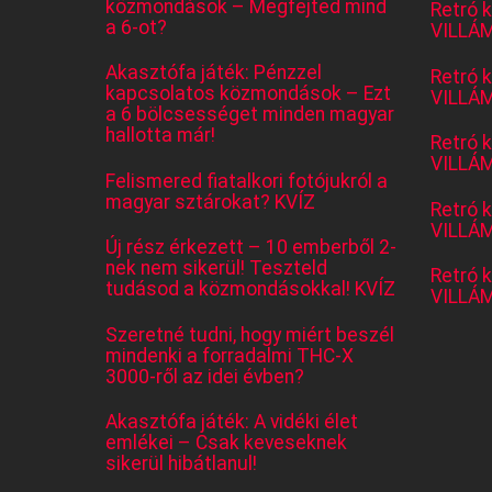
közmondások – Megfejted mind
Retró 
a 6-ot?
VILLÁM
Akasztófa játék: Pénzzel
Retró 
kapcsolatos közmondások – Ezt
VILLÁM
a 6 bölcsességet minden magyar
hallotta már!
Retró 
VILLÁM
Felismered fiatalkori fotójukról a
magyar sztárokat? KVÍZ
Retró 
VILLÁM
Új rész érkezett – 10 emberből 2-
nek nem sikerül! Teszteld
Retró 
tudásod a közmondásokkal! KVÍZ
VILLÁM
Szeretné tudni, hogy miért beszél
mindenki a forradalmi THC-X
3000-ről az idei évben?
Akasztófa játék: A vidéki élet
emlékei – Csak keveseknek
sikerül hibátlanul!