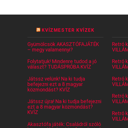
KVÍZMESTER KVÍZEK
Gyümölcsök AKASZTÓFAJÁTÉK
Retró 
– megy valamennyi?
VILLÁM
Folytatjuk! Mindenre tudod a jó
Retró 
választ? TUDÁSPRÓBA KVÍZ
VILLÁM
Játssz velünk! Na ki tudja
Retró 
befejezni ezt a 8 magyar
VILLÁM
közmondást? KVÍZ
Retró 
Játssz újra! Na ki tudja befejezni
VILLÁM
ezt a 8 magyar közmondást?
KVÍZ
Retró 
VILLÁM
Akasztófa játék: Családról szóló