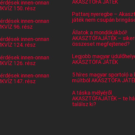
AKASZTÓFA JÁTÉK
kérdések innen-onnan
KVÍZ 150. rész
Pattanj nyeregbe – Akasz
játék nem csupán bringás
kérdések innen-onnan
KVÍZ 96. rész
Állatok a mondókákból!
AKASZTÓFAJÁTÉK – sikerü
kérdések innen-onnan
összeset megfejtened?
KVÍZ 124. rész
Legjobb magyar üdülőhely
kérdések innen-onnan
AKASZTÓFA JÁTÉK
KVÍZ 126. rész
5 híres magyar sportoló a 
kérdések innen-onnan
múltból AKASZTÓFA JÁTÉ
KVÍZ 147. rész
A táska mélyéről
AKASZTÓFAJÁTÉK – te há
találsz ki?