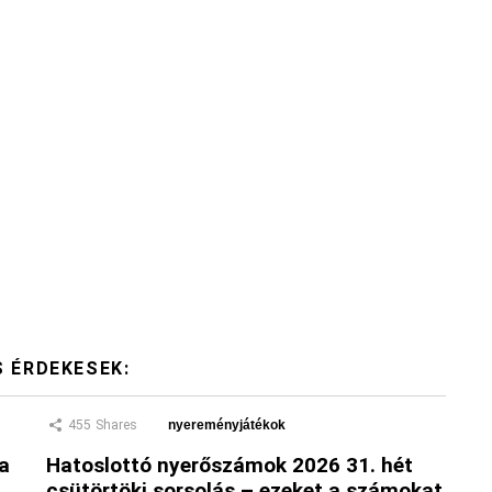
S ÉRDEKESEK:
455
Shares
nyereményjátékok
 a
Hatoslottó nyerőszámok 2026 31. hét
csütörtöki sorsolás – ezeket a számokat