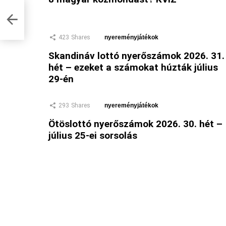
423
Shares
nyereményjátékok
Skandináv lottó nyerőszámok 2026. 31.
hét – ezeket a számokat húzták július
29-én
293
Shares
nyereményjátékok
Ötöslottó nyerőszámok 2026. 30. hét –
július 25-ei sorsolás