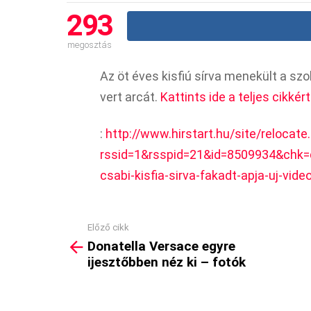
293
megosztás
Az öt éves kisfiú sírva menekült a sz
vert arcát.
Kattints ide a teljes cikkért
:
http://www.hirstart.hu/site/relocate
rssid=1&rsspid=21&id=8509934&chk=
csabi-kisfia-sirva-fakadt-apja-uj-video
Előző cikk
See
Donatella Versace egyre
more
ijesztőbben néz ki – fotók