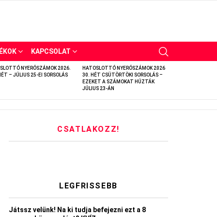
ÉKOK
KAPCSOLAT
SLOTTÓ NYERŐSZÁMOK 2026.
HATOSLOTTÓ NYERŐSZÁMOK 2026
HÉT – JÚLIUS 25-EI SORSOLÁS
30. HÉT CSÜTÖRTÖKI SORSOLÁS –
EZEKET A SZÁMOKAT HÚZTÁK
JÚLIUS 23-ÁN
CSATLAKOZZ!
LEGFRISSEBB
Játssz velünk! Na ki tudja befejezni ezt a 8