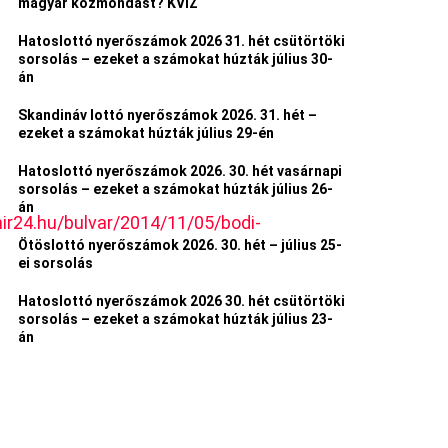
magyar közmondást? KVÍZ
Hatoslottó nyerőszámok 2026 31. hét csütörtöki
sorsolás – ezeket a számokat húzták július 30-
án
Skandináv lottó nyerőszámok 2026. 31. hét –
ezeket a számokat húzták július 29-én
Hatoslottó nyerőszámok 2026. 30. hét vasárnapi
sorsolás – ezeket a számokat húzták július 26-
án
r24.hu/bulvar/2014/11/05/bodi-
Ötöslottó nyerőszámok 2026. 30. hét – július 25-
ei sorsolás
Hatoslottó nyerőszámok 2026 30. hét csütörtöki
sorsolás – ezeket a számokat húzták július 23-
án