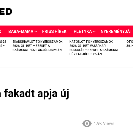
K
BABA-MAMA
FRISS HÍREK
PLETYKA
NYEREMÉNYJÁT
2026
SKANDINÁV LOTTÓ NYERŐSZÁMOK
HATOSLOTTÓ NYERŐSZÁMOK
ÖTÖ
S –
2026. 31. HÉT – EZEKET A
2026. 30. HÉT VASÁRNAPI
30. 
SZÁMOKAT HÚZTÁK JÚLIUS 29-ÉN
SORSOLÁS – EZEKET A SZÁMOKAT
HÚZTÁK JÚLIUS 26-ÁN
a fakadt apja új
1.9k
Views