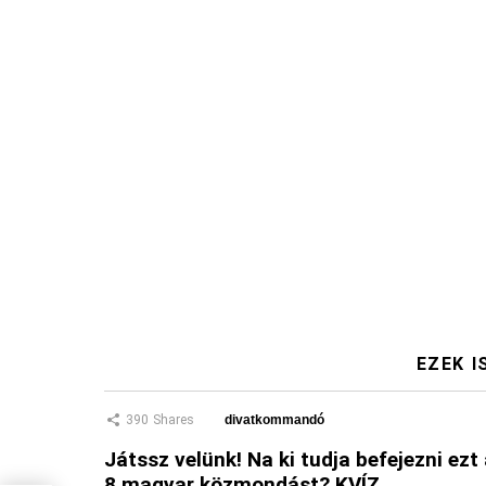
EZEK I
390
Shares
divatkommandó
Játssz velünk! Na ki tudja befejezni ezt
8 magyar közmondást? KVÍZ