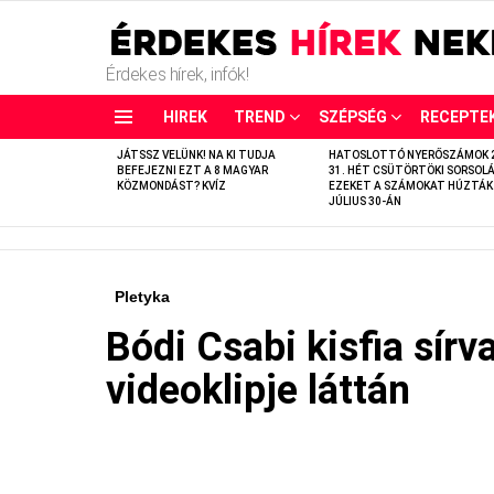
Érdekes hírek, infók!
HIREK
TREND
SZÉPSÉG
RECEPTE
LATEST
JÁTSSZ VELÜNK! NA KI TUDJA
HATOSLOTTÓ NYERŐSZÁMOK 
STORIES
BEFEJEZNI EZT A 8 MAGYAR
31. HÉT CSÜTÖRTÖKI SORSOLÁ
KÖZMONDÁST? KVÍZ
EZEKET A SZÁMOKAT HÚZTÁK
JÚLIUS 30-ÁN
Pletyka
Bódi Csabi kisfia sírv
videoklipje láttán