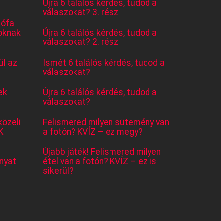
Újra 6 találós kérdés, tudod a
válaszokat? 3. rész
tófa
oknak
Újra 6 találós kérdés, tudod a
válaszokat? 2. rész
l az
Ismét 6 találós kérdés, tudod a
válaszokat?
ek
Újra 6 találós kérdés, tudod a
válaszokat?
közeli
Felismered milyen sütemény van
K
a fotón? KVÍZ – ez megy?
Újabb játék! Felismered milyen
nyat
étel van a fotón? KVÍZ – ez is
sikerül?