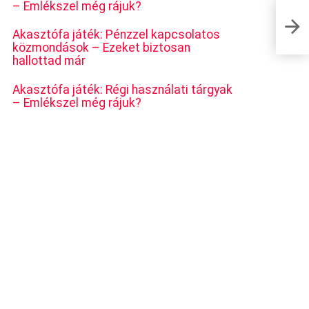
– Emlékszel még rájuk?
Az egy
instag
Akasztófa játék: Pénzzel kapcsolatos
közmondások – Ezeket biztosan
hallottad már
Akasztófa játék: Régi használati tárgyak
– Emlékszel még rájuk?