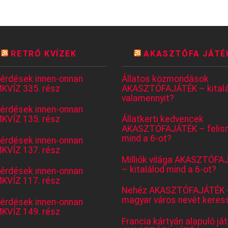
RETRÓ KVÍZEK
AKASZTÓFA JÁTÉ
kérdések innen-onnan
Állatos közmondások
KVÍZ 335. rész
AKASZTÓFAJÁTÉK – kitalá
valamennyit?
kérdések innen-onnan
KVÍZ 135. rész
Állatkerti kedvencek
AKASZTÓFAJÁTÉK – felis
mind a 6-ot?
kérdések innen-onnan
KVÍZ 137. rész
Milliók világa AKASZTÓFA
– kitalálod mind a 6-ot?
kérdések innen-onnan
KVÍZ 117. rész
Nehéz AKASZTÓFAJÁTÉK 
magyar város nevét keres
kérdések innen-onnan
KVÍZ 149. rész
Francia kártyán alapuló já