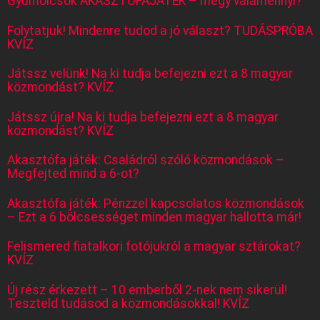
Gyümölcsök AKASZTÓFAJÁTÉK – megy valamennyi?
Folytatjuk! Mindenre tudod a jó választ? TUDÁSPRÓBA
KVÍZ
Játssz velünk! Na ki tudja befejezni ezt a 8 magyar
közmondást? KVÍZ
Játssz újra! Na ki tudja befejezni ezt a 8 magyar
közmondást? KVÍZ
Akasztófa játék: Családról szóló közmondások –
Megfejted mind a 6-ot?
Akasztófa játék: Pénzzel kapcsolatos közmondások
– Ezt a 6 bölcsességet minden magyar hallotta már!
Felismered fiatalkori fotójukról a magyar sztárokat?
KVÍZ
Új rész érkezett – 10 emberből 2-nek nem sikerül!
Teszteld tudásod a közmondásokkal! KVÍZ