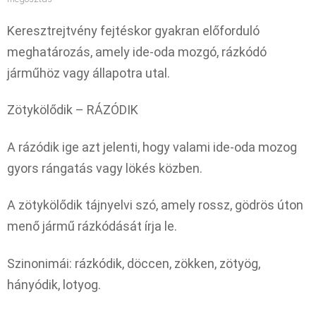
Keresztrejtvény fejtéskor gyakran előforduló
meghatározás, amely ide-oda mozgó, rázkódó
járműhöz vagy állapotra utal.
Zötykölődik – RÁZÓDIK
A rázódik ige azt jelenti, hogy valami ide-oda mozog
gyors rángatás vagy lökés közben.
A zötykölődik tájnyelvi szó, amely rossz, gödrös úton
menő jármű rázkódását írja le.
Szinonimái: rázkódik, döccen, zökken, zötyög,
hányódik, lotyog.