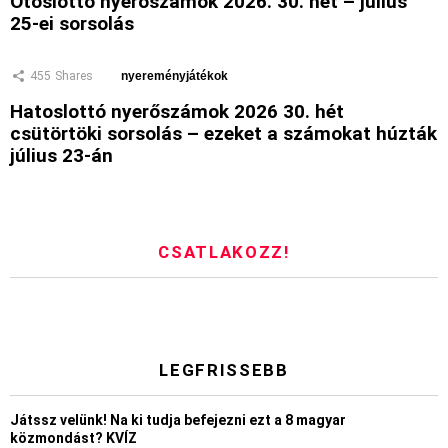
Ötöslottó nyerőszámok 2026. 30. hét – július
25-ei sorsolás
455
Shares
nyereményjátékok
Hatoslottó nyerőszámok 2026 30. hét
csütörtöki sorsolás – ezeket a számokat húzták
július 23-án
CSATLAKOZZ!
LEGFRISSEBB
Játssz velünk! Na ki tudja befejezni ezt a 8 magyar
közmondást? KVÍZ