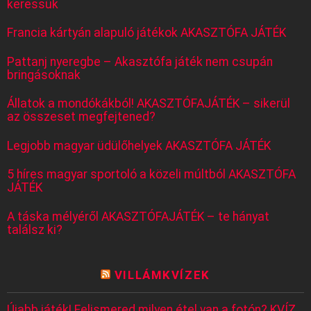
keressük
Francia kártyán alapuló játékok AKASZTÓFA JÁTÉK
Pattanj nyeregbe – Akasztófa játék nem csupán
bringásoknak
Állatok a mondókákból! AKASZTÓFAJÁTÉK – sikerül
az összeset megfejtened?
Legjobb magyar üdülőhelyek AKASZTÓFA JÁTÉK
5 híres magyar sportoló a közeli múltból AKASZTÓFA
JÁTÉK
A táska mélyéről AKASZTÓFAJÁTÉK – te hányat
találsz ki?
VILLÁMKVÍZEK
Újabb játék! Felismered milyen étel van a fotón? KVÍZ