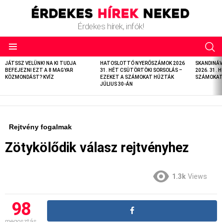
Érdekes hírek, infók!
LATEST
JÁTSSZ VELÜNK! NA KI TUDJA
HATOSLOTTÓ NYERŐSZÁMOK 2026
SKANDINÁ
STORIES
BEFEJEZNI EZT A 8 MAGYAR
31. HÉT CSÜTÖRTÖKI SORSOLÁS –
2026. 31. 
KÖZMONDÁST? KVÍZ
EZEKET A SZÁMOKAT HÚZTÁK
SZÁMOKAT 
JÚLIUS 30-ÁN
Rejtvény fogalmak
Zötykölődik válasz rejtvényhez
1.3k
Views
98
megosztás