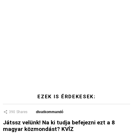
EZEK IS ÉRDEKESEK:
390
Shares
divatkommandó
Játssz velünk! Na ki tudja befejezni ezt a 8
magyar közmondást? KVÍZ