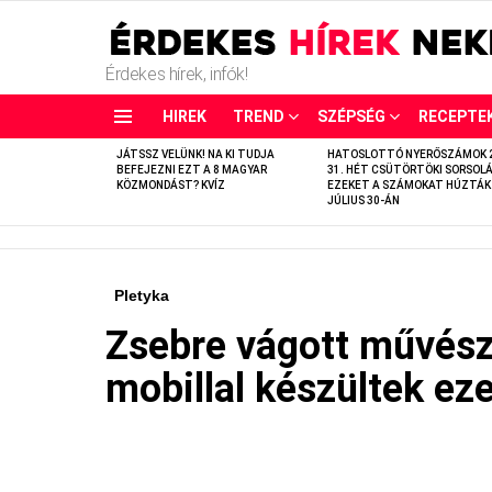
Érdekes hírek, infók!
HIREK
TREND
SZÉPSÉG
RECEPTE
LATEST
JÁTSSZ VELÜNK! NA KI TUDJA
HATOSLOTTÓ NYERŐSZÁMOK 
STORIES
BEFEJEZNI EZT A 8 MAGYAR
31. HÉT CSÜTÖRTÖKI SORSOLÁ
KÖZMONDÁST? KVÍZ
EZEKET A SZÁMOKAT HÚZTÁK
JÚLIUS 30-ÁN
Pletyka
Zsebre vágott művész
mobillal készültek eze