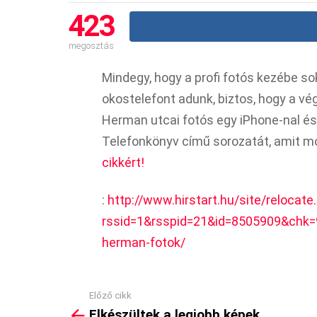
423
megosztás
Mindegy, hogy a profi fotós kezébe so
okostelefont adunk, biztos, hogy a 
Herman utcai fotós egy iPhone-nal és 
Telefonkönyv című sorozatát, amit m
cikkért!
:
http://www.hirstart.hu/site/relocate
rssid=1&rsspid=21&id=8505909&chk=
herman-fotok/
Előző cikk
See
Elkészültek a legjobb képek
more