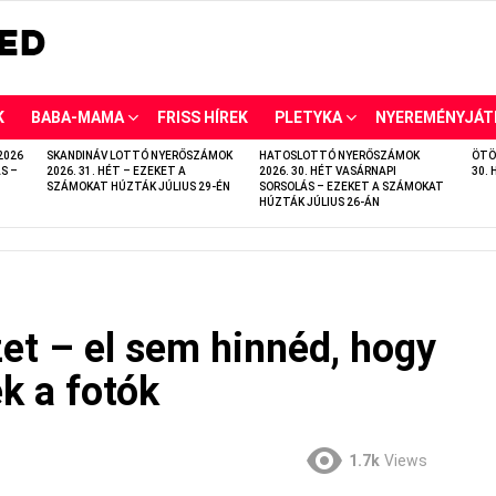
K
BABA-MAMA
FRISS HÍREK
PLETYKA
NYEREMÉNYJÁT
2026
SKANDINÁV LOTTÓ NYERŐSZÁMOK
HATOSLOTTÓ NYERŐSZÁMOK
ÖTÖ
S –
2026. 31. HÉT – EZEKET A
2026. 30. HÉT VASÁRNAPI
30. 
SZÁMOKAT HÚZTÁK JÚLIUS 29-ÉN
SORSOLÁS – EZEKET A SZÁMOKAT
HÚZTÁK JÚLIUS 26-ÁN
et – el sem hinnéd, hogy
k a fotók
1.7k
Views