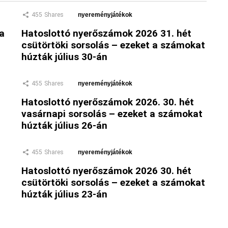
455
Shares
nyereményjátékok
 a
Hatoslottó nyerőszámok 2026 31. hét
csütörtöki sorsolás – ezeket a számokat
húzták július 30-án
455
Shares
nyereményjátékok
Hatoslottó nyerőszámok 2026. 30. hét
vasárnapi sorsolás – ezeket a számokat
húzták július 26-án
455
Shares
nyereményjátékok
Hatoslottó nyerőszámok 2026 30. hét
csütörtöki sorsolás – ezeket a számokat
húzták július 23-án