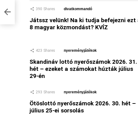
390
Shares
divatkommandó
Játssz velünk! Na ki tudja befejezni ezt
8 magyar közmondást? KVÍZ
423
Shares
nyereményjátékok
Skandináv lottó nyerőszámok 2026. 31.
hét – ezeket a számokat húzták július
29-én
293
Shares
nyereményjátékok
Ötöslottó nyerőszámok 2026. 30. hét –
július 25-ei sorsolás