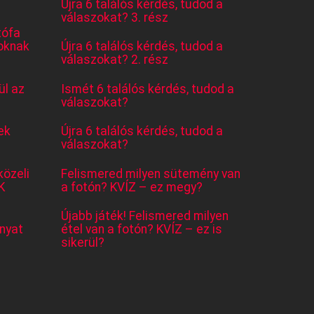
Újra 6 találós kérdés, tudod a
válaszokat? 3. rész
tófa
oknak
Újra 6 találós kérdés, tudod a
válaszokat? 2. rész
l az
Ismét 6 találós kérdés, tudod a
válaszokat?
ek
Újra 6 találós kérdés, tudod a
válaszokat?
közeli
Felismered milyen sütemény van
K
a fotón? KVÍZ – ez megy?
Újabb játék! Felismered milyen
nyat
étel van a fotón? KVÍZ – ez is
sikerül?