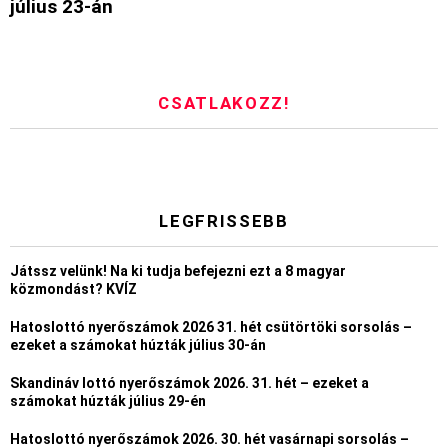
július 23-án
CSATLAKOZZ!
LEGFRISSEBB
Játssz velünk! Na ki tudja befejezni ezt a 8 magyar
közmondást? KVÍZ
Hatoslottó nyerőszámok 2026 31. hét csütörtöki sorsolás –
ezeket a számokat húzták július 30-án
Skandináv lottó nyerőszámok 2026. 31. hét – ezeket a
számokat húzták július 29-én
Hatoslottó nyerőszámok 2026. 30. hét vasárnapi sorsolás –