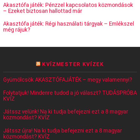
Akasztófa játék: Pénzzel kapcsolatos közmondások
– Ezeket biztosan hallottad már
Akasztófa játék: Régi használati tárgyak – Emlékszel
még rájuk?
KVÍZMESTER KVÍZEK
Gyümölcsök AKASZTÓFAJÁTÉK – megy valamennyi?
Folytatjuk! Mindenre tudod a jó választ? TUDÁSPRÓBA
KVÍZ
Játssz velünk! Na ki tudja befejezni ezt a 8 magyar
közmondást? KVÍZ
Játssz újra! Na ki tudja befejezni ezt a 8 magyar
közmondást? KVÍZ