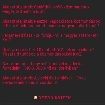
Akasztófa játék: Családról szóló közmondások –
Megfejted mind a 6-ot?
Akasztófa játék: Pénzzel kapcsolatos közmondások
– Ezt a 6 bölcsességet minden magyar hallotta már!
Felismered fiatalkori fotójukról a magyar sztárokat?
KVÍZ
Új rész érkezett – 10 emberből 2-nek nem sikerül!
Teszteld tudásod a közmondásokkal! KVÍZ
Szeretné tudni, hogy miért beszél mindenki a
forradalmi THC-X 3000-ről az idei évben?
Akasztófa játék: A vidéki élet emlékei – Csak
keveseknek sikerül hibátlanul!
RETRÓ KVÍZEK