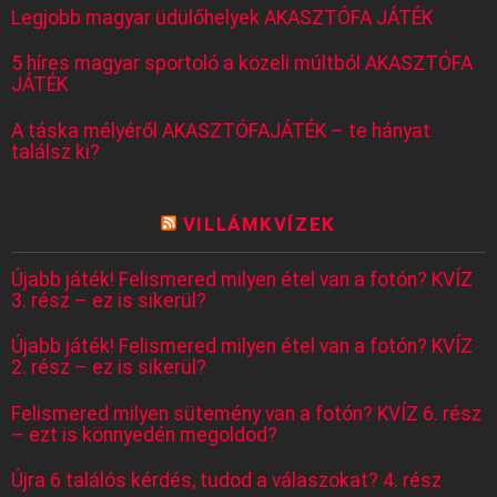
Legjobb magyar üdülőhelyek AKASZTÓFA JÁTÉK
5 híres magyar sportoló a közeli múltból AKASZTÓFA
JÁTÉK
A táska mélyéről AKASZTÓFAJÁTÉK – te hányat
találsz ki?
VILLÁMKVÍZEK
Újabb játék! Felismered milyen étel van a fotón? KVÍZ
3. rész – ez is sikerül?
Újabb játék! Felismered milyen étel van a fotón? KVÍZ
2. rész – ez is sikerül?
Felismered milyen sütemény van a fotón? KVÍZ 6. rész
– ezt is könnyedén megoldod?
Újra 6 találós kérdés, tudod a válaszokat? 4. rész