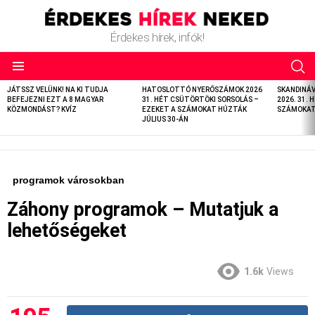
Érdekes hírek, infók!
LATEST
JÁTSSZ VELÜNK! NA KI TUDJA
HATOSLOTTÓ NYERŐSZÁMOK 2026
SKANDINÁ
STORIES
BEFEJEZNI EZT A 8 MAGYAR
31. HÉT CSÜTÖRTÖKI SORSOLÁS –
2026. 31. 
KÖZMONDÁST? KVÍZ
EZEKET A SZÁMOKAT HÚZTÁK
SZÁMOKAT 
JÚLIUS 30-ÁN
programok városokban
Záhony programok – Mutatjuk a
lehetőségeket
1.6k
Views