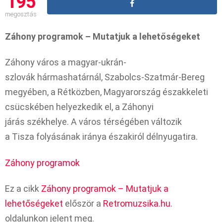
195
megosztás
Záhony programok – Mutatjuk a lehetőségeket
Záhony város a magyar-ukrán-
szlovák hármashatárnál, Szabolcs-Szatmár-Bereg
megyében, a Rétközben, Magyarország északkeleti
csücskében helyezkedik el, a Záhonyi
járás székhelye. A város térségében változik
a Tisza folyásának iránya északiról délnyugatira.
Záhony programok
Ez a cikk
Záhony programok – Mutatjuk a
lehetőségeket
először a
Retromuzsika.hu
.
oldalunkon jelent meg.