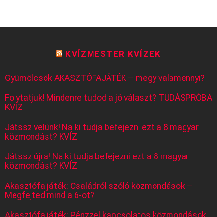
KVÍZMESTER KVÍZEK
Gyümölcsök AKASZTÓFAJÁTÉK – megy valamennyi?
Folytatjuk! Mindenre tudod a jó választ? TUDÁSPRÓBA
KVÍZ
Játssz velünk! Na ki tudja befejezni ezt a 8 magyar
közmondást? KVÍZ
Játssz újra! Na ki tudja befejezni ezt a 8 magyar
közmondást? KVÍZ
Akasztófa játék: Családról szóló közmondások –
Megfejted mind a 6-ot?
Akasztófa játék: Pénzzel kapcsolatos közmondások