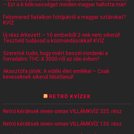
– Ezt a 6 bölcsességet minden magyar hallotta már!
Felismered fiatalkori fotójukról a magyar sztárokat?
KVÍZ
Új rész érkezett – 10 emberből 2-nek nem sikerül!
Teszteld tudásod a közmondásokkal! KVÍZ
Szeretné tudni, hogy miért beszél mindenki a
forradalmi THC-X 3000-ről az idei évben?
Akasztófa játék: A vidéki élet emlékei – Csak
keveseknek sikerül hibátlanul!
RETRÓ KVÍZEK
Retró kérdések innen-onnan VILLÁMKVÍZ 335. rész
Retró kérdések innen-onnan VILLÁMKVÍZ 135. rész