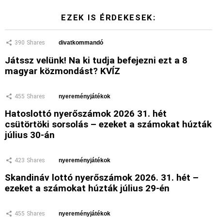
EZEK IS ÉRDEKESEK:
390
Shares
divatkommandó
Játssz velünk! Na ki tudja befejezni ezt a 8
magyar közmondást? KVÍZ
455
Shares
nyereményjátékok
Hatoslottó nyerőszámok 2026 31. hét
csütörtöki sorsolás – ezeket a számokat húzták
július 30-án
423
Shares
nyereményjátékok
Skandináv lottó nyerőszámok 2026. 31. hét –
ezeket a számokat húzták július 29-én
455
Shares
nyereményjátékok