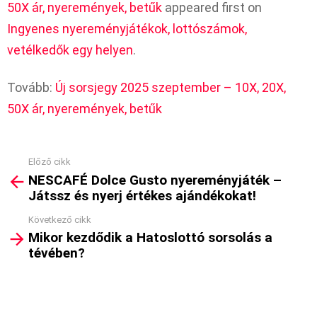
50X ár, nyeremények, betűk
appeared first on
Ingyenes nyereményjátékok, lottószámok,
vetélkedők egy helyen
.
Tovább:
Új sorsjegy 2025 szeptember – 10X, 20X,
50X ár, nyeremények, betűk
Előző cikk
See
NESCAFÉ Dolce Gusto nyereményjáték –
more
Játssz és nyerj értékes ajándékokat!
Következő cikk
Mikor kezdődik a Hatoslottó sorsolás a
tévében?