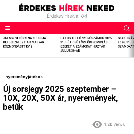
Érdekes hírek, infók!
LATEST
JÁTSSZ VELÜNK! NA KI TUDJA
HATOSLOTTÓ NYERŐSZÁMOK 2026
SKANDINÁ
STORIES
BEFEJEZNI EZT A 8 MAGYAR
31. HÉT CSÜTÖRTÖKI SORSOLÁS –
2026. 31. 
KÖZMONDÁST? KVÍZ
EZEKET A SZÁMOKAT HÚZTÁK
SZÁMOKAT 
JÚLIUS 30-ÁN
nyereményjátékok
Új sorsjegy 2025 szeptember –
10X, 20X, 50X ár, nyeremények,
betűk
1.2k
Views