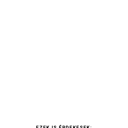
EZEK IS ÉRDEKESEK: