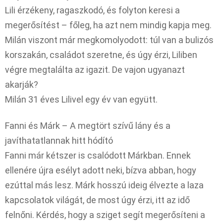
Lili érzékeny, ragaszkodó, és folyton keresi a
megerősítést – főleg, ha azt nem mindig kapja meg.
Milán viszont már megkomolyodott: túl van a bulizós
korszakán, családot szeretne, és úgy érzi, Liliben
végre megtalálta az igazit. De vajon ugyanazt
akarják?
Milán 31 éves Lilivel egy év van együtt.
Fanni és Márk – A megtört szívű lány és a
javíthatatlannak hitt hódító
Fanni már kétszer is csalódott Márkban. Ennek
ellenére újra esélyt adott neki, bízva abban, hogy
ezúttal más lesz. Márk hosszú ideig élvezte a laza
kapcsolatok világát, de most úgy érzi, itt az idő
felnőni. Kérdés, hogy a sziget segít megerősíteni a