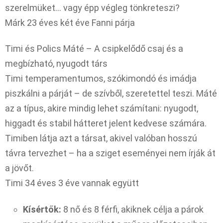
szerelmüket… vagy épp végleg tönkreteszi?
Márk 23 éves két éve Fanni párja
Timi és Polics Máté – A csipkelődő csaj és a
megbízható, nyugodt társ
Timi temperamentumos, szókimondó és imádja
piszkálni a párját – de szívből, szeretettel teszi. Máté
az a típus, akire mindig lehet számítani: nyugodt,
higgadt és stabil hátteret jelent kedvese számára.
Timiben látja azt a társat, akivel valóban hosszú
távra tervezhet – ha a sziget eseményei nem írják át
a jövőt.
Timi 34 éves 3 éve vannak együtt
Kísértők:
8 nő és 8 férfi, akiknek célja a párok