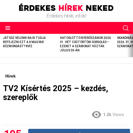
Érdekes hírek, infók!
LATEST
JÁTSSZ VELÜNK! NA KI TUDJA
HATOSLOTTÓ NYERŐSZÁMOK 2026
SKANDINÁ
STORIES
BEFEJEZNI EZT A 8 MAGYAR
31. HÉT CSÜTÖRTÖKI SORSOLÁS –
2026. 31. 
KÖZMONDÁST? KVÍZ
EZEKET A SZÁMOKAT HÚZTÁK
SZÁMOKAT 
JÚLIUS 30-ÁN
Hirek
TV2 Kísértés 2025 – kezdés,
szereplők
1.2k
Views