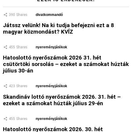
390
Shares
divatkommandó
Játssz velünk! Na ki tudja befejezni ezt a 8
magyar közmondást? KVÍZ
455
Shares
nyereményjátékok
Hatoslottó nyerőszámok 2026 31. hét
csütörtöki sorsolás – ezeket a számokat húzták
július 30-án
423
Shares
nyereményjátékok
Skandináv lottó nyerőszámok 2026. 31. hét –
ezeket a számokat húzták július 29-én
455
Shares
nyereményjátékok
Hatoslottó nyerőszámok 2026. 30. hét