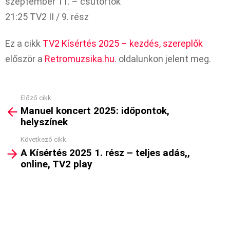
szeptember 11. – csütörtök
21:25 TV2 II / 9. rész
Ez a cikk
TV2 Kísértés 2025 – kezdés, szereplők
először a
Retromuzsika.hu
. oldalunkon jelent meg.
Előző cikk
See
Manuel koncert 2025: időpontok,
more
helyszínek
Következő cikk
A Kísértés 2025 1. rész – teljes adás,,
online, TV2 play