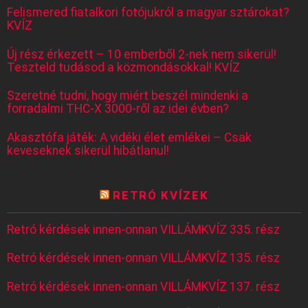
Felismered fiatalkori fotójukról a magyar sztárokat?
KVÍZ
Új rész érkezett – 10 emberből 2-nek nem sikerül!
Teszteld tudásod a közmondásokkal! KVÍZ
Szeretné tudni, hogy miért beszél mindenki a
forradalmi THC-X 3000-ről az idei évben?
Akasztófa játék: A vidéki élet emlékei – Csak
keveseknek sikerül hibátlanul!
RETRÓ KVÍZEK
Retró kérdések innen-onnan VILLÁMKVÍZ 335. rész
Retró kérdések innen-onnan VILLÁMKVÍZ 135. rész
Retró kérdések innen-onnan VILLÁMKVÍZ 137. rész