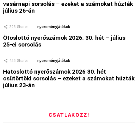
vasárnapi sorsolás – ezeket a számokat húzták
július 26-án
293
Shares
nyereményjátékok
Ötöslottó nyerőszámok 2026. 30. hét – július
25-ei sorsolás
455
Shares
nyereményjátékok
Hatoslottó nyerőszámok 2026 30. hét
csütörtöki sorsolás – ezeket a számokat húzták
július 23-án
CSATLAKOZZ!