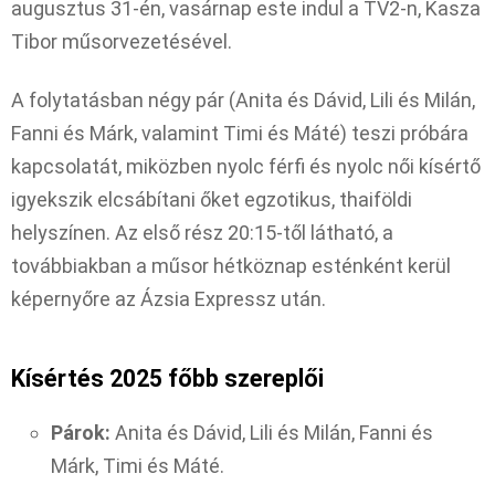
augusztus 31-én, vasárnap este indul a TV2-n, Kasza
Tibor műsorvezetésével.
A folytatásban négy pár (Anita és Dávid, Lili és Milán,
Fanni és Márk, valamint Timi és Máté) teszi próbára
kapcsolatát, miközben nyolc férfi és nyolc női kísértő
igyekszik elcsábítani őket egzotikus, thaiföldi
helyszínen. Az első rész 20:15-től látható, a
továbbiakban a műsor hétköznap esténként kerül
képernyőre az Ázsia Expressz után.
Kísértés 2025 főbb szereplői
Párok:
Anita és Dávid, Lili és Milán, Fanni és
Márk, Timi és Máté.