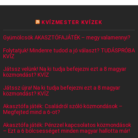
KVÍZMESTER KVÍZEK
Gyümölcsök AKASZTÓFAJÁTÉK – megy valamennyi?
Folytatjuk! Mindenre tudod a jó választ? TUDÁSPRÓBA
KVÍZ
Játssz velünk! Na ki tudja befejezni ezt a 8 magyar
közmondást? KVÍZ
Játssz újra! Na ki tudja befejezni ezt a 8 magyar
közmondást? KVÍZ
Akasztófa játék: Családról szóló közmondások –
Megfejted mind a 6-ot?
Akasztófa játék: Pénzzel kapcsolatos közmondások
– Ezt a 6 bölcsességet minden magyar hallotta már!