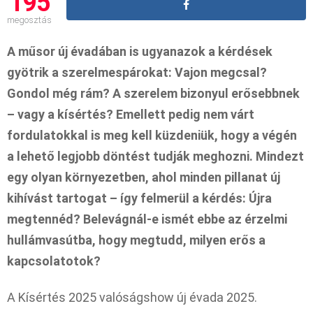
195
megosztás
A műsor új évadában is ugyanazok a kérdések
gyötrik a szerelmespárokat: Vajon megcsal?
Gondol még rám? A szerelem bizonyul erősebbnek
– vagy a kísértés? Emellett pedig nem várt
fordulatokkal is meg kell küzdeniük, hogy a végén
a lehető legjobb döntést tudják meghozni. Mindezt
egy olyan környezetben, ahol minden pillanat új
kihívást tartogat – így felmerül a kérdés: Újra
megtennéd? Belevágnál-e ismét ebbe az érzelmi
hullámvasútba, hogy megtudd, milyen erős a
kapcsolatotok?
A Kísértés 2025 valóságshow új évada 2025.