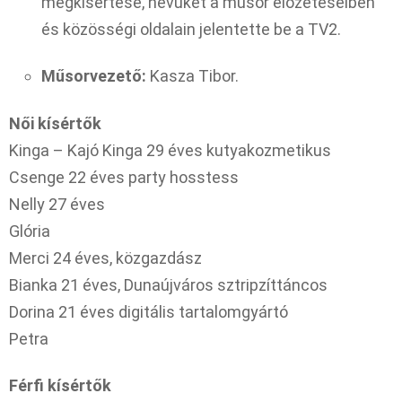
megkísértése, nevüket a műsor előzeteseiben
és közösségi oldalain jelentette be a TV2.
Műsorvezető:
Kasza Tibor.
Női kísértők
Kinga – Kajó Kinga 29 éves kutyakozmetikus
Csenge 22 éves party hosstess
Nelly 27 éves
Glória
Merci 24 éves, közgazdász
Bianka 21 éves, Dunaújváros sztripzíttáncos
Dorina 21 éves digitális tartalomgyártó
Petra
Férfi kísértők