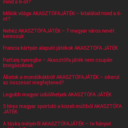
mind a 6-ot?
Milliók világa AKASZTÓFAJÁTÉK – kitalálod mind a 6-
ot?
Nehéz AKASZTÓFAJÁTÉK – 7 magyar város nevét
keressük
Francia kártyán alapuló játékok AKASZTÓFA JÁTÉK
Pattanj nyeregbe – Akasztófa játék nem csupán
bringásoknak
Állatok a mondókákból! AKASZTÓFAJÁTÉK – sikerül
az összeset megfejtened?
Legjobb magyar üdülőhelyek AKASZTÓFA JÁTÉK
5 híres magyar sportoló a közeli múltból AKASZTÓFA
JÁTÉK
A táska mélyéről AKASZTÓFAJÁTÉK – te hányat