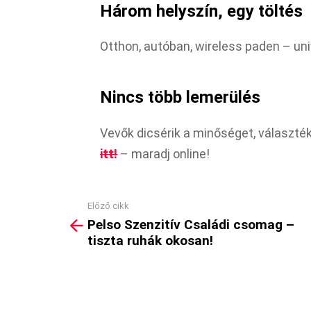
Három helyszín, egy töltés
Otthon, autóban, wireless paden – uni
Nincs több lemerülés
Vevők dicsérik a minőséget, választé
itt!
– maradj online!
Előző cikk
See
Pelso Szenzitív Családi csomag –
more
tiszta ruhák okosan!