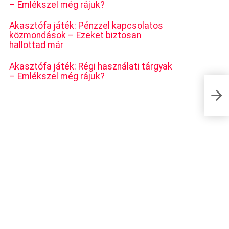
– Emlékszel még rájuk?
Akasztófa játék: Pénzzel kapcsolatos
közmondások – Ezeket biztosan
hallottad már
Akasztófa játék: Régi használati tárgyak
– Emlékszel még rájuk?
S-alakú