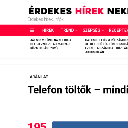
Érdekes hírek, infók!
HIREK
TREND
SZÉPSÉG
RECEPTE
LATEST
JÁTSSZ VELÜNK! NA KI TUDJA
HATOSLOTTÓ NYERŐSZÁMOK 
STORIES
BEFEJEZNI EZT A 8 MAGYAR
31. HÉT CSÜTÖRTÖKI SORSOLÁ
KÖZMONDÁST? KVÍZ
EZEKET A SZÁMOKAT HÚZTÁK
JÚLIUS 30-ÁN
AJÁNLAT
Telefon töltők – mind
195