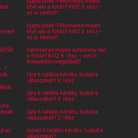
Újabb játék! Felismered milyen
lod
étel van a fotón? KVÍZ 3. rész –
ez is sikerül?
Újabb játék! Felismered milyen
mered
étel van a fotón? KVÍZ 2. rész –
ez is sikerül?
JÁTÉK
Felismered milyen sütemény van
a fotón? KVÍZ 6. rész – ezt is
könnyedén megoldod?
– 7
sük
Újra 6 találós kérdés, tudod a
válaszokat? 4. rész
tékok
Újra 6 találós kérdés, tudod a
válaszokat? 3. rész
tófa
oknak
Újra 6 találós kérdés, tudod a
válaszokat? 2. rész
l az
Ismét 6 találós kérdés, tudod a
válaszokat?