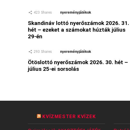
423
Shares
nyereményjátékok
Skandináv lottó nyerőszámok 2026. 31.
hét – ezeket a számokat húzták július
29-én
293
Shares
nyereményjátékok
Ötöslottó nyerőszámok 2026. 30. hét –
július 25-ei sorsolás
KVÍZMESTER KVÍZEK