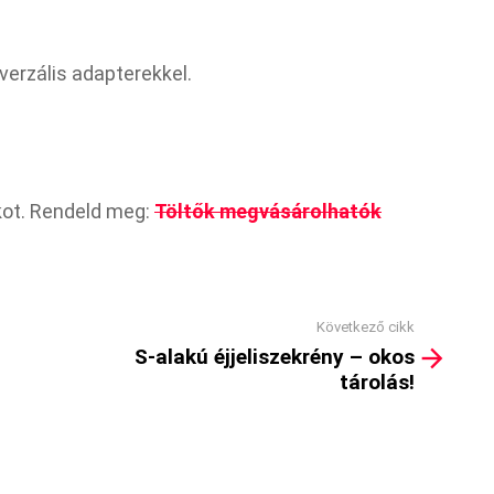
verzális adapterekkel.
kot. Rendeld meg:
Töltők megvásárolhatók
Következő cikk
S-alakú éjjeliszekrény – okos
tárolás!