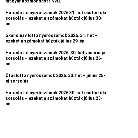
magyar közmondást? KVÍZ
Hatoslottó nyerőszámok 2026 31. hét csütörtöki
sorsolás – ezeket a számokat húzták július 30-
án
Skandináv lottó nyerőszámok 2026. 31. hét –
ezeket a számokat húzták július 29-én
Hatoslottó nyerőszámok 2026. 30. hét vasárnapi
sorsolás – ezeket a számokat húzták július 26-
án
Ötöslottó nyerőszámok 2026. 30. hét – július 25-
ei sorsolás
Hatoslottó nyerőszámok 2026 30. hét csütörtöki
sorsolás – ezeket a számokat húzták július 23-
án