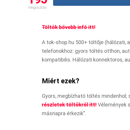
megosztás
Töltők bővebb infó itt!
A tok-shop.hu 500+ töltője (hálózati, 
telefonokhoz: gyors töltés otthon, au
kompatibilis. Hálózati konnektoros, au
Miért ezek?
Gyors, megbízható töltés mindenhol; 
részletek töltőkről itt!
Vélemények sze
másnapra érkezik”.