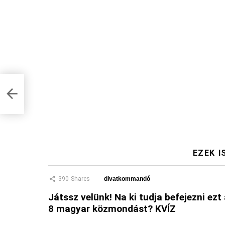
EZEK I
390
Shares
divatkommandó
Játssz velünk! Na ki tudja befejezni ezt
8 magyar közmondást? KVÍZ