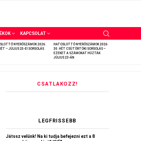
ÉKOK
KAPCSOLAT
SLOTTÓ NYERŐSZÁMOK 2026.
HATOSLOTTÓ NYERŐSZÁMOK 2026
HÉT – JÚLIUS 25-EI SORSOLÁS
30. HÉT CSÜTÖRTÖKI SORSOLÁS –
EZEKET A SZÁMOKAT HÚZTÁK
JÚLIUS 23-ÁN
CSATLAKOZZ!
LEGFRISSEBB
Játssz velünk! Na ki tudja befejezni ezt a 8