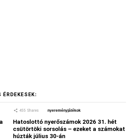
S ÉRDEKESEK:
455
Shares
nyereményjátékok
 a
Hatoslottó nyerőszámok 2026 31. hét
csütörtöki sorsolás – ezeket a számokat
húzták július 30-án