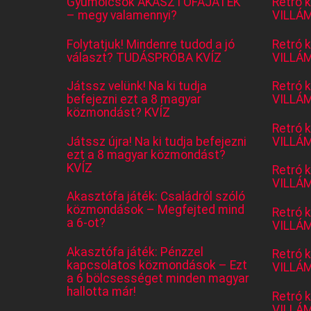
Gyümölcsök AKASZTÓFAJÁTÉK
Retró 
– megy valamennyi?
VILLÁM
Folytatjuk! Mindenre tudod a jó
Retró 
választ? TUDÁSPRÓBA KVÍZ
VILLÁM
Játssz velünk! Na ki tudja
Retró 
befejezni ezt a 8 magyar
VILLÁM
közmondást? KVÍZ
Retró 
Játssz újra! Na ki tudja befejezni
VILLÁM
ezt a 8 magyar közmondást?
KVÍZ
Retró 
VILLÁM
Akasztófa játék: Családról szóló
közmondások – Megfejted mind
Retró 
a 6-ot?
VILLÁM
Akasztófa játék: Pénzzel
Retró 
kapcsolatos közmondások – Ezt
VILLÁM
a 6 bölcsességet minden magyar
hallotta már!
Retró 
VILLÁM