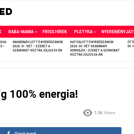
K
BABA-MAMA
FRISS HÍREK
PLETYKA
NYEREMÉNYJÁT
2026
SKANDINÁV LOTTÓ NYERŐSZÁMOK
HATOSLOTTÓ NYERŐSZÁMOK
ÖTÖ
S –
2026. 31. HÉT – EZEKET A
2026. 30. HÉT VASÁRNAPI
30. 
SZÁMOKAT HÚZTÁK JÚLIUS 29-ÉN
SORSOLÁS – EZEKET A SZÁMOKAT
HÚZTÁK JÚLIUS 26-ÁN
ig 100% energia!
1.5k
Views
Oszd meg!