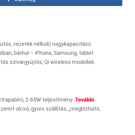
autós, vezeték nélküli) nagykapacitású
tóban, bárhol – iPhone, Samsung, tablet
tós szivargyújtós, Qi wireless modellek.
strapabíró, 2-65W teljesítmény.
További
rint olcsó, gyors szállítás, „megbízható,