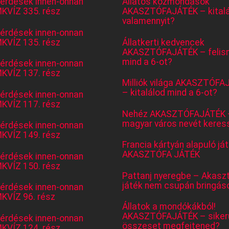
kérdések innen-onnan
Állatos közmondások
KVÍZ 335. rész
AKASZTÓFAJÁTÉK – kitalá
valamennyit?
kérdések innen-onnan
KVÍZ 135. rész
Állatkerti kedvencek
AKASZTÓFAJÁTÉK – felis
mind a 6-ot?
kérdések innen-onnan
KVÍZ 137. rész
Milliók világa AKASZTÓFA
– kitalálod mind a 6-ot?
kérdések innen-onnan
KVÍZ 117. rész
Nehéz AKASZTÓFAJÁTÉK 
magyar város nevét keres
kérdések innen-onnan
KVÍZ 149. rész
Francia kártyán alapuló já
AKASZTÓFA JÁTÉK
kérdések innen-onnan
KVÍZ 150. rész
Pattanj nyeregbe – Akasz
játék nem csupán bringás
kérdések innen-onnan
KVÍZ 96. rész
Állatok a mondókákból!
AKASZTÓFAJÁTÉK – sikerü
kérdések innen-onnan
összeset megfejtened?
KVÍZ 124. rész