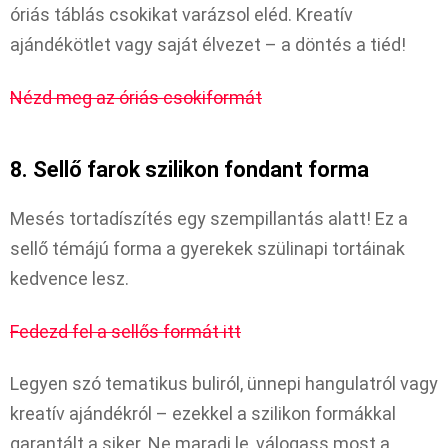
óriás táblás csokikat varázsol eléd. Kreatív
ajándékötlet vagy saját élvezet – a döntés a tiéd!
Nézd meg az óriás csokiformát
8. Sellő farok szilikon fondant forma
Mesés tortadíszítés egy szempillantás alatt! Ez a
sellő témájú forma a gyerekek szülinapi tortáinak
kedvence lesz.
Fedezd fel a sellős formát itt
Legyen szó tematikus buliról, ünnepi hangulatról vagy
kreatív ajándékról – ezekkel a szilikon formákkal
garantált a siker. Ne maradj le, válogass most a