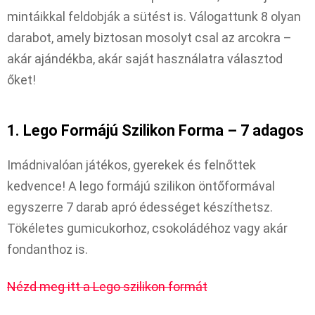
mintáikkal feldobják a sütést is. Válogattunk 8 olyan
darabot, amely biztosan mosolyt csal az arcokra –
akár ajándékba, akár saját használatra választod
őket!
1. Lego Formájú Szilikon Forma – 7 adagos
Imádnivalóan játékos, gyerekek és felnőttek
kedvence! A lego formájú szilikon öntőformával
egyszerre 7 darab apró édességet készíthetsz.
Tökéletes gumicukorhoz, csokoládéhoz vagy akár
fondanthoz is.
Nézd meg itt a Lego szilikon formát