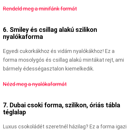
Rendeld meg a minifánk formát
6. Smiley és csillag alakú szilikon
nyalókaforma
Egyedi cukorkákhoz és vidám nyalókákhoz! Ez a
forma mosolygós és csillag alakú mintákat rejt, ami
bármely édességasztalon kiemelkedik.
Nézd meg a nyalókaformát
7. Dubai csoki forma, szilikon, óriás tábla
téglalap
Luxus csokoládét szeretnél házilag? Ez a forma igazi