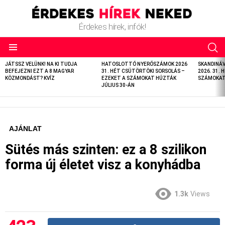
Érdekes hírek, infók!
LATEST
JÁTSSZ VELÜNK! NA KI TUDJA
HATOSLOTTÓ NYERŐSZÁMOK 2026
SKANDINÁ
STORIES
BEFEJEZNI EZT A 8 MAGYAR
31. HÉT CSÜTÖRTÖKI SORSOLÁS –
2026. 31. 
KÖZMONDÁST? KVÍZ
EZEKET A SZÁMOKAT HÚZTÁK
SZÁMOKAT 
JÚLIUS 30-ÁN
AJÁNLAT
Sütés más szinten: ez a 8 szilikon
forma új életet visz a konyhádba
1.3k
Views