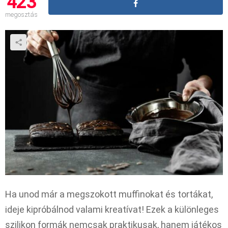
423
megosztás
Ha unod már a megszokott muffinokat és tortákat,
ideje kipróbálnod valami kreatívat! Ezek a különleges
szilikon formák nemcsak praktikusak, hanem játékos