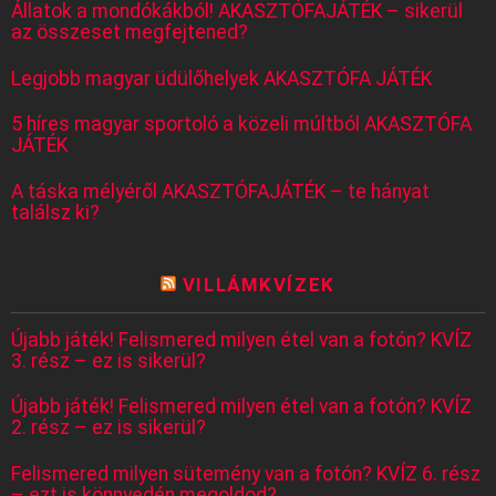
Állatok a mondókákból! AKASZTÓFAJÁTÉK – sikerül
az összeset megfejtened?
Legjobb magyar üdülőhelyek AKASZTÓFA JÁTÉK
5 híres magyar sportoló a közeli múltból AKASZTÓFA
JÁTÉK
A táska mélyéről AKASZTÓFAJÁTÉK – te hányat
találsz ki?
VILLÁMKVÍZEK
Újabb játék! Felismered milyen étel van a fotón? KVÍZ
3. rész – ez is sikerül?
Újabb játék! Felismered milyen étel van a fotón? KVÍZ
2. rész – ez is sikerül?
Felismered milyen sütemény van a fotón? KVÍZ 6. rész
– ezt is könnyedén megoldod?