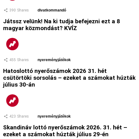
390
Shares
divatkommandó
Játssz velünk! Na ki tudja befejezni ezt a 8
magyar közmondást? KVÍZ
455
Shares
nyereményjátékok
Hatoslottó nyerőszámok 2026 31. hét
csütörtöki sorsolás – ezeket a számokat húzták
július 30-án
423
Shares
nyereményjátékok
Skandináv lottó nyerőszámok 2026. 31. hét –
ezeket a számokat húzták július 29-én