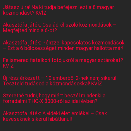
Játssz újra! Na ki tudja befejezni ezt a 8 magyar
közmondást? KVÍZ
Akasztófa játék: Családról szóló közmondások –
Megfejted mind a 6-ot?
Akasztófa játék: Pénzzel kapcsolatos közmondások
– Ezt a 6 bölcsességet minden magyar hallotta már!
Felismered fiatalkori fotójukról a magyar sztárokat?
KVÍZ
Új rész érkezett – 10 emberből 2-nek nem sikerül!
Teszteld tudásod a közmondásokkal! KVÍZ
Szeretné tudni, hogy miért beszél mindenki a
forradalmi THC-X 3000-ről az idei évben?
Akasztófa játék: A vidéki élet emlékei – Csak
keveseknek sikerül hibátlanul!