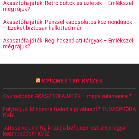
Akasztófa játék: Retró boltok és üzletek – Emlékszel
még rájuk?
Akasztófa játék: Pénzzel kapcsolatos közmondások
– Ezeket biztosan hallottad már
Akasztófa játék: Régi használati tárgyak – Emlékszel
még rájuk?
KVÍZMESTER KVÍZEK
Gyümölcsök AKASZTÓFAJÁTÉK – megy valamennyi?
Folytatjuk! Mindenre tudod a jó választ? TUDÁSPRÓBA
KVÍZ
Játssz velünk! Na ki tudja befejezni ezt a 8 magyar
közmondást? KVÍZ