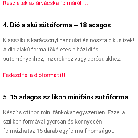
Részletek az árvácska formáról itt
4. Dió alakú sütőforma – 18 adagos
Klasszikus karácsonyi hangulat és nosztalgikus ízek!
A dió alakú forma tökéletes a házi diós
süteményekhez, linzerekhez vagy aprósütikhez.
Fedezd fel a dióformát itt
5. 15 adagos szilikon minifánk sütőforma
Készíts otthon mini fánkokat egyszerűen! Ezzel a
szilikon formával gyorsan és könnyedén
formázhatsz 15 darab egyforma finomságot.