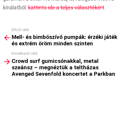
kínálatból:
kattints ide a teljes választékért
.
Előző cikk
See
Mell- és bimbószívó pumpák: érzéki játék
more
és extrém öröm minden szinten
Következő cikk
Crowd surf gumicsónakkal, metal
szeánsz – megnéztük a teltházas
Avenged Sevenfold koncertet a Parkban