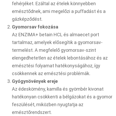
fehérjéket. Ezáltal az ételek könnyebben
emésztődnek, ami megelőzi a puffadást és a
gázképződést.
Gyomorsav fokozása
Az ENZIMA+ betain HCL és almaecet port
tartalmaz, amelyek elősegítik a gyomorsav-
termelést. A megfelelő gyomorsav-szint
elengedhetetlen az ételek lebontásához és az
emésztési folyamat hatékonyságához, így
csökkennek az emésztési problémák.
Gyógynövények ereje
Az édeskömény, kamilla és gyömbér kivonat
hatékonyan csökkenti a bélgázokat és a gyomor
feszülését, miközben nyugtatja az
emésztőrendszert.