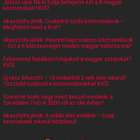
Játssz újra! Na ki tudja befejezni ezt a 8 magyar
közmondást? KVÍZ
Akasztófa játék: Családról szóló közmondások –
Megfejted mind a 6-ot?
Akasztófa játék: Pénzzel kapcsolatos közmondások
– Ezt a 6 bölcsességet minden magyar hallotta már!
Felismered fiatalkori fotójukról a magyar sztárokat?
KVÍZ
Új rész érkezett – 10 emberből 2-nek nem sikerül!
Teszteld tudásod a közmondásokkal! KVÍZ
Szeretné tudni, hogy miért beszél mindenki a
forradalmi THC-X 3000-ről az idei évben?
Akasztófa játék: A vidéki élet emlékei – Csak
keveseknek sikerül hibátlanul!