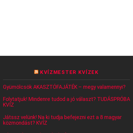
KVÍZMESTER KVÍZEK
Gyümölcsök AKASZTÓFAJÁTÉK – megy valamennyi?
Folytatjuk! Mindenre tudod a jó választ? TUDÁSPRÓBA
KVÍZ
Játssz velünk! Na ki tudja befejezni ezt a 8 magyar
közmondást? KVÍZ