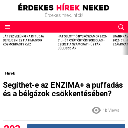
Érdekes hírek, infók!
LATEST
JÁTSSZ VELÜNK! NA KI TUDJA
HATOSLOTTÓ NYERŐSZÁMOK 2026
SKANDINÁ
STORIES
BEFEJEZNI EZT A 8 MAGYAR
31. HÉT CSÜTÖRTÖKI SORSOLÁS –
2026. 31. 
KÖZMONDÁST? KVÍZ
EZEKET A SZÁMOKAT HÚZTÁK
SZÁMOKAT 
JÚLIUS 30-ÁN
Hirek
Segíthet-e az ENZIMA+ a puffadás
és a bélgázok csökkentésében?
1k
Views