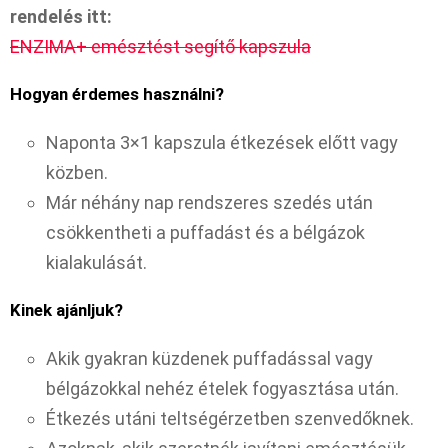
rendelés itt:
ENZIMA+ emésztést segítő kapszula
Hogyan érdemes használni?
Naponta 3×1 kapszula étkezések előtt vagy
közben.
Már néhány nap rendszeres szedés után
csökkentheti a puffadást és a bélgázok
kialakulását.
Kinek ajánljuk?
Akik gyakran küzdenek puffadással vagy
bélgázokkal nehéz ételek fogyasztása után.
Étkezés utáni teltségérzetben szenvedőknek.