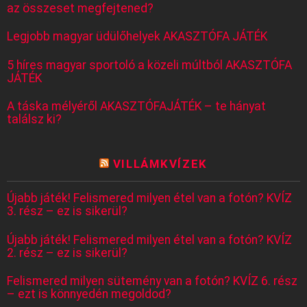
az összeset megfejtened?
Legjobb magyar üdülőhelyek AKASZTÓFA JÁTÉK
5 híres magyar sportoló a közeli múltból AKASZTÓFA
JÁTÉK
A táska mélyéről AKASZTÓFAJÁTÉK – te hányat
találsz ki?
VILLÁMKVÍZEK
Újabb játék! Felismered milyen étel van a fotón? KVÍZ
3. rész – ez is sikerül?
Újabb játék! Felismered milyen étel van a fotón? KVÍZ
2. rész – ez is sikerül?
Felismered milyen sütemény van a fotón? KVÍZ 6. rész
– ezt is könnyedén megoldod?