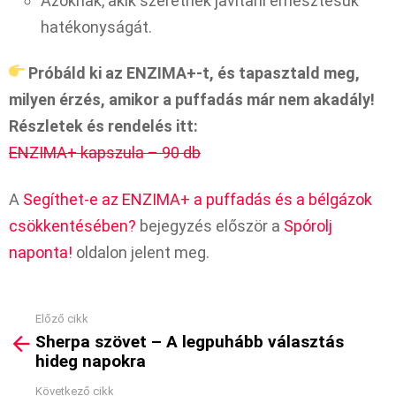
Azoknak, akik szeretnék javítani emésztésük
hatékonyságát.
Próbáld ki az ENZIMA+-t, és tapasztald meg,
milyen érzés, amikor a puffadás már nem akadály!
Részletek és rendelés itt:
ENZIMA+ kapszula – 90 db
A
Segíthet-e az ENZIMA+ a puffadás és a bélgázok
csökkentésében?
bejegyzés először a
Spórolj
naponta!
oldalon jelent meg.
Előző cikk
See
Sherpa szövet – A legpuhább választás
more
hideg napokra
Következő cikk