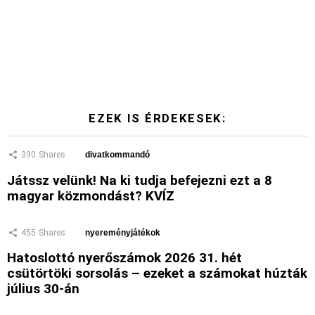
EZEK IS ÉRDEKESEK:
390
Shares
divatkommandó
Játssz velünk! Na ki tudja befejezni ezt a 8
magyar közmondást? KVÍZ
455
Shares
nyereményjátékok
Hatoslottó nyerőszámok 2026 31. hét
csütörtöki sorsolás – ezeket a számokat húzták
július 30-án