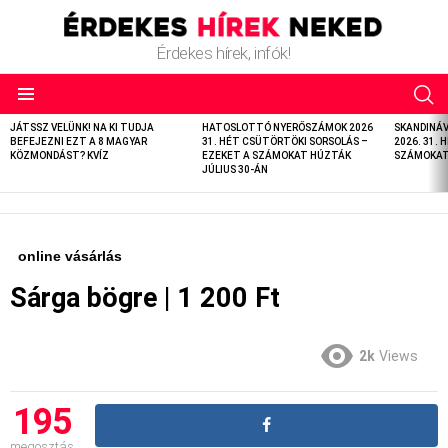
Érdekes hírek, infók!
LATEST
JÁTSSZ VELÜNK! NA KI TUDJA
HATOSLOTTÓ NYERŐSZÁMOK 2026
SKANDINÁ
STORIES
BEFEJEZNI EZT A 8 MAGYAR
31. HÉT CSÜTÖRTÖKI SORSOLÁS –
2026. 31. 
KÖZMONDÁST? KVÍZ
EZEKET A SZÁMOKAT HÚZTÁK
SZÁMOKAT 
JÚLIUS 30-ÁN
online vásárlás
Sárga bögre | 1 200 Ft
2k
Views
195
megosztás