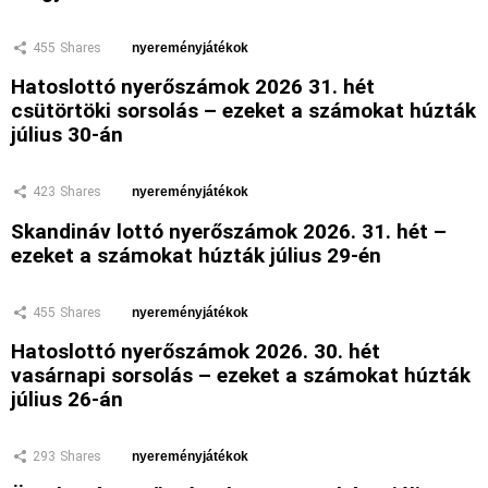
455
Shares
nyereményjátékok
Hatoslottó nyerőszámok 2026 31. hét
csütörtöki sorsolás – ezeket a számokat húzták
július 30-án
423
Shares
nyereményjátékok
Skandináv lottó nyerőszámok 2026. 31. hét –
ezeket a számokat húzták július 29-én
455
Shares
nyereményjátékok
Hatoslottó nyerőszámok 2026. 30. hét
vasárnapi sorsolás – ezeket a számokat húzták
július 26-án
293
Shares
nyereményjátékok