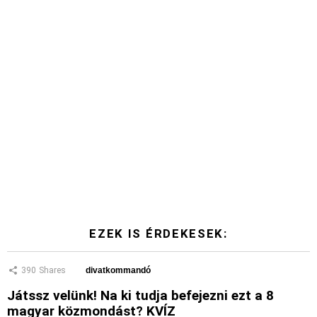
EZEK IS ÉRDEKESEK:
390
Shares
divatkommandó
Játssz velünk! Na ki tudja befejezni ezt a 8
magyar közmondást? KVÍZ