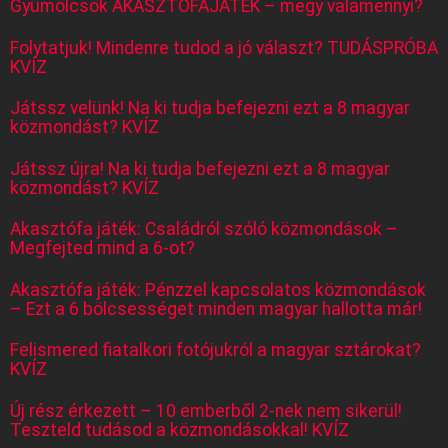
Gyümölcsök AKASZTÓFAJÁTÉK – megy valamennyi?
Folytatjuk! Mindenre tudod a jó választ? TUDÁSPRÓBA
KVÍZ
Játssz velünk! Na ki tudja befejezni ezt a 8 magyar
közmondást? KVÍZ
Játssz újra! Na ki tudja befejezni ezt a 8 magyar
közmondást? KVÍZ
Akasztófa játék: Családról szóló közmondások –
Megfejted mind a 6-ot?
Akasztófa játék: Pénzzel kapcsolatos közmondások
– Ezt a 6 bölcsességet minden magyar hallotta már!
Felismered fiatalkori fotójukról a magyar sztárokat?
KVÍZ
Új rész érkezett – 10 emberből 2-nek nem sikerül!
Teszteld tudásod a közmondásokkal! KVÍZ