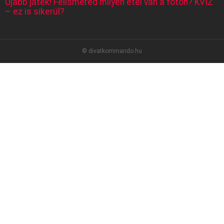
Újabb játék! Felismered milyen étel van a fotón? KVÍZ
– ez is sikerül?
© divatkommando.hu