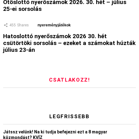
Ötöslottó nyerőszámok 2026. 30. hét – július
25-ei sorsolás
455
Shares
nyereményjátékok
Hatoslottó nyerőszámok 2026 30. hét
csütörtöki sorsolás – ezeket a számokat húzták
július 23-án
CSATLAKOZZ!
LEGFRISSEBB
Játssz velünk! Na ki tudja befejezni ezt a 8 magyar
közmondást? KVÍZ