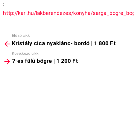
:
http://kari.hu/lakberendezes/konyha/sarga_bogre_bo
Előző cikk
See
Kristály cica nyaklánc- bordó | 1 800 Ft
more
Következő cikk
7-es fülû bögre | 1 200 Ft