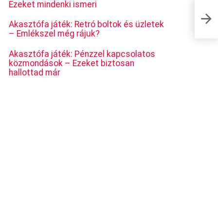
Ezeket mindenki ismeri
Öt tény
soroza
Akasztófa játék: Retró boltok és üzletek
– Emlékszel még rájuk?
Akasztófa játék: Pénzzel kapcsolatos
közmondások – Ezeket biztosan
hallottad már