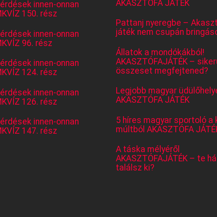
AKASZTÓFA JÁTÉK
kérdések innen-onnan
KVÍZ 150. rész
Pattanj nyeregbe – Akasz
játék nem csupán bringás
kérdések innen-onnan
KVÍZ 96. rész
Állatok a mondókákból!
AKASZTÓFAJÁTÉK – sikerü
kérdések innen-onnan
összeset megfejtened?
KVÍZ 124. rész
Legjobb magyar üdülőhely
kérdések innen-onnan
AKASZTÓFA JÁTÉK
KVÍZ 126. rész
5 híres magyar sportoló a 
kérdések innen-onnan
múltból AKASZTÓFA JÁTÉ
KVÍZ 147. rész
A táska mélyéről
AKASZTÓFAJÁTÉK – te há
találsz ki?