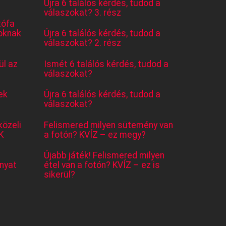
Újra 6 találós kérdés, tudod a
válaszokat? 3. rész
tófa
oknak
Újra 6 találós kérdés, tudod a
válaszokat? 2. rész
l az
Ismét 6 találós kérdés, tudod a
válaszokat?
ek
Újra 6 találós kérdés, tudod a
válaszokat?
közeli
Felismered milyen sütemény van
K
a fotón? KVÍZ – ez megy?
Újabb játék! Felismered milyen
nyat
étel van a fotón? KVÍZ – ez is
sikerül?