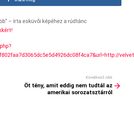
b” – írta esküvői képéhez a rúdtánc
kkért!
.php?
f802faa7d3065dc5e5d4926dc08f4ca7&url=http://velvet
Következő cikk
Öt tény, amit eddig nem tudtál az
amerikai sorozatsztárról