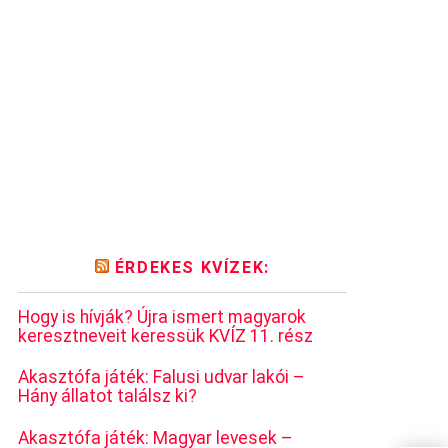
ÉRDEKES KVÍZEK:
Hogy is hívják? Újra ismert magyarok
keresztneveit keressük KVÍZ 11. rész
Akasztófa játék: Falusi udvar lakói –
Hány állatot találsz ki?
Akasztófa játék: Magyar levesek –