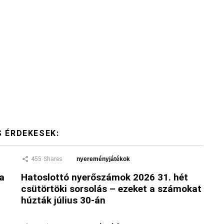
S ÉRDEKESEK:
455
Shares
nyereményjátékok
 a
Hatoslottó nyerőszámok 2026 31. hét
csütörtöki sorsolás – ezeket a számokat
húzták július 30-án