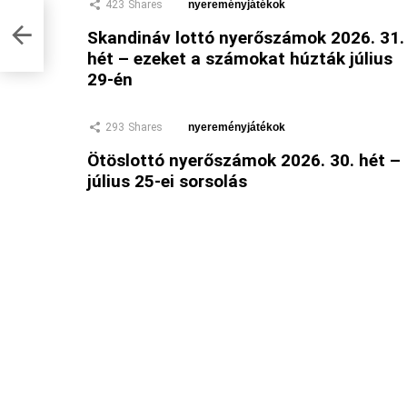
423
Shares
nyereményjátékok
Skandináv lottó nyerőszámok 2026. 31.
hét – ezeket a számokat húzták július
29-én
293
Shares
nyereményjátékok
Ötöslottó nyerőszámok 2026. 30. hét –
július 25-ei sorsolás