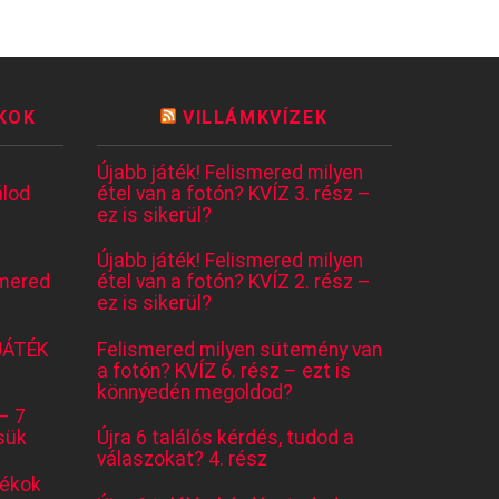
KOK
VILLÁMKVÍZEK
Újabb játék! Felismered milyen
lod
étel van a fotón? KVÍZ 3. rész –
ez is sikerül?
Újabb játék! Felismered milyen
mered
étel van a fotón? KVÍZ 2. rész –
ez is sikerül?
JÁTÉK
Felismered milyen sütemény van
a fotón? KVÍZ 6. rész – ezt is
könnyedén megoldod?
– 7
sük
Újra 6 találós kérdés, tudod a
válaszokat? 4. rész
tékok