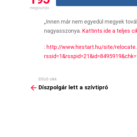
megosztás
„Innen már nem egyedül megyek továb
nagyasszonya.
Kattints ide a teljes ci
:
http://www.hirstart.hu/site/relocate
rssid=1&rsspid=21&id=8495919&chk=
Előző cikk
See
Díszpolgár lett a szívtipró
more