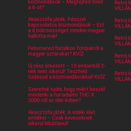
közmondások – Megfejted mind
Retró 
a 6-ot?
VILLÁM
Akasztófa játék: Pénzzel
Retró 
kapcsolatos közmondások – Ezt
VILLÁM
a 6 bölcsességet minden magyar
hallotta már!
Retró 
VILLÁM
Felismered fiatalkori fotójukról a
magyar sztárokat? KVÍZ
Retró 
VILLÁM
Új rész érkezett – 10 emberből 2-
nek nem sikerül! Teszteld
Retró 
tudásod a közmondásokkal! KVÍZ
VILLÁM
Szeretné tudni, hogy miért beszél
mindenki a forradalmi THC-X
3000-ről az idei évben?
Akasztófa játék: A vidéki élet
emlékei – Csak keveseknek
sikerül hibátlanul!