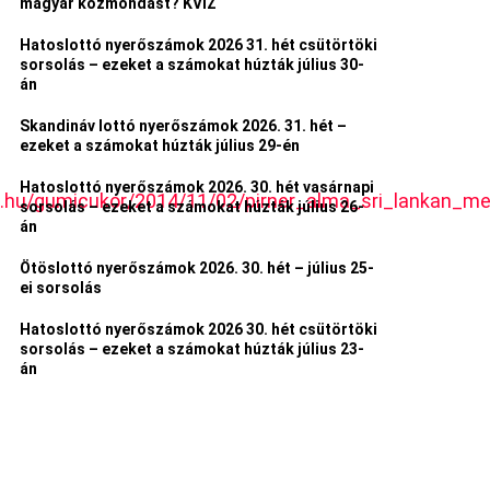
magyar közmondást? KVÍZ
Hatoslottó nyerőszámok 2026 31. hét csütörtöki
sorsolás – ezeket a számokat húzták július 30-
án
Skandináv lottó nyerőszámok 2026. 31. hét –
ezeket a számokat húzták július 29-én
Hatoslottó nyerőszámok 2026. 30. hét vasárnapi
.hu/gumicukor/2014/11/02/pirner_alma_sri_lankan_me
sorsolás – ezeket a számokat húzták július 26-
án
Ötöslottó nyerőszámok 2026. 30. hét – július 25-
ei sorsolás
Hatoslottó nyerőszámok 2026 30. hét csütörtöki
sorsolás – ezeket a számokat húzták július 23-
án