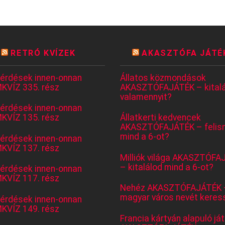
RETRÓ KVÍZEK
AKASZTÓFA JÁTÉ
kérdések innen-onnan
Állatos közmondások
KVÍZ 335. rész
AKASZTÓFAJÁTÉK – kitalá
valamennyit?
kérdések innen-onnan
KVÍZ 135. rész
Állatkerti kedvencek
AKASZTÓFAJÁTÉK – felis
mind a 6-ot?
kérdések innen-onnan
KVÍZ 137. rész
Milliók világa AKASZTÓFA
– kitalálod mind a 6-ot?
kérdések innen-onnan
KVÍZ 117. rész
Nehéz AKASZTÓFAJÁTÉK 
magyar város nevét keres
kérdések innen-onnan
KVÍZ 149. rész
Francia kártyán alapuló já