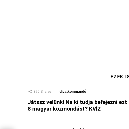
EZEK I
390
Shares
divatkommandó
Játssz velünk! Na ki tudja befejezni ezt
8 magyar közmondást? KVÍZ