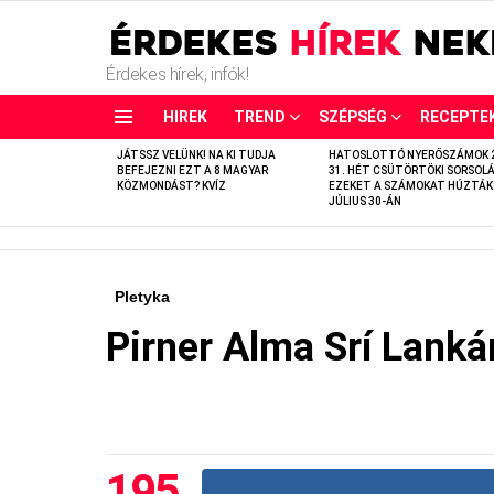
Érdekes hírek, infók!
HIREK
TREND
SZÉPSÉG
RECEPTE
LATEST
JÁTSSZ VELÜNK! NA KI TUDJA
HATOSLOTTÓ NYERŐSZÁMOK 
STORIES
BEFEJEZNI EZT A 8 MAGYAR
31. HÉT CSÜTÖRTÖKI SORSOLÁ
KÖZMONDÁST? KVÍZ
EZEKET A SZÁMOKAT HÚZTÁK
JÚLIUS 30-ÁN
Pletyka
Pirner Alma Srí Lanká
195