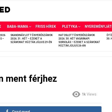
K
BABA-MAMA
FRISS HÍREK
PLETYKA
NYEREMÉNYJÁT
2026
SKANDINÁV LOTTÓ NYERŐSZÁMOK
HATOSLOTTÓ NYERŐSZÁMOK
ÖTÖ
S –
2026. 31. HÉT – EZEKET A
2026. 30. HÉT VASÁRNAPI
30. 
SZÁMOKAT HÚZTÁK JÚLIUS 29-ÉN
SORSOLÁS – EZEKET A SZÁMOKAT
HÚZTÁK JÚLIUS 26-ÁN
n ment férjhez
1k
Views
Oszd meg!