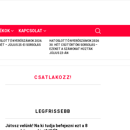
ÉKOK
KAPCSOLAT
SLOTTÓ NYERŐSZÁMOK 2026.
HATOSLOTTÓ NYERŐSZÁMOK 2026
HÉT – JÚLIUS 25-EI SORSOLÁS
30. HÉT CSÜTÖRTÖKI SORSOLÁS –
EZEKET A SZÁMOKAT HÚZTÁK
JÚLIUS 23-ÁN
CSATLAKOZZ!
LEGFRISSEBB
Játssz velünk! Na ki tudja befejezni ezt a 8