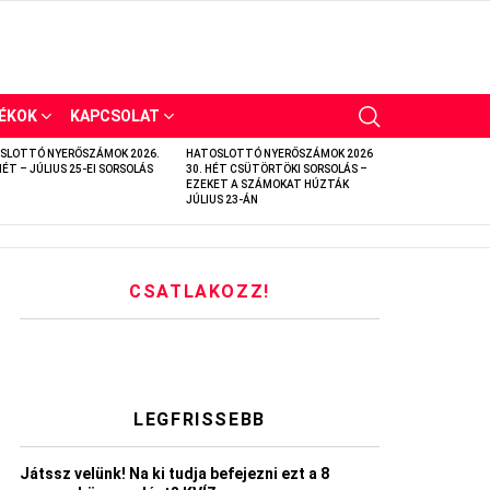
ÉKOK
KAPCSOLAT
SLOTTÓ NYERŐSZÁMOK 2026.
HATOSLOTTÓ NYERŐSZÁMOK 2026
HÉT – JÚLIUS 25-EI SORSOLÁS
30. HÉT CSÜTÖRTÖKI SORSOLÁS –
EZEKET A SZÁMOKAT HÚZTÁK
JÚLIUS 23-ÁN
CSATLAKOZZ!
LEGFRISSEBB
Játssz velünk! Na ki tudja befejezni ezt a 8