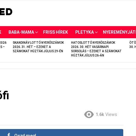
K
BABA-MAMA
FRISS HÍREK
PLETYKA
NYEREMÉNYJÁT
2026
SKANDINÁV LOTTÓ NYERŐSZÁMOK
HATOSLOTTÓ NYERŐSZÁMOK
ÖTÖ
S –
2026. 31. HÉT – EZEKET A
2026. 30. HÉT VASÁRNAPI
30. 
SZÁMOKAT HÚZTÁK JÚLIUS 29-ÉN
SORSOLÁS – EZEKET A SZÁMOKAT
HÚZTÁK JÚLIUS 26-ÁN
fi
1.6k
Views
Oszd meg!