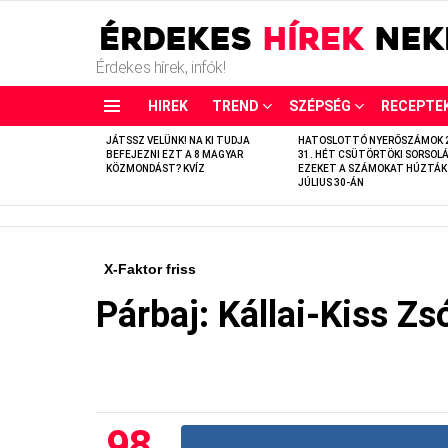
Érdekes hírek, infók!
HIREK
TREND
SZÉPSÉG
RECEPTE
LATEST
JÁTSSZ VELÜNK! NA KI TUDJA
HATOSLOTTÓ NYERŐSZÁMOK 
STORIES
BEFEJEZNI EZT A 8 MAGYAR
31. HÉT CSÜTÖRTÖKI SORSOLÁ
KÖZMONDÁST? KVÍZ
EZEKET A SZÁMOKAT HÚZTÁK
JÚLIUS 30-ÁN
X-Faktor friss
Párbaj: Kállai-Kiss Zsó
98