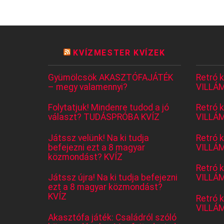
KVÍZMESTER KVÍZEK
Gyümölcsök AKASZTÓFAJÁTÉK
Retró 
– megy valamennyi?
VILLÁM
Folytatjuk! Mindenre tudod a jó
Retró 
választ? TUDÁSPRÓBA KVÍZ
VILLÁM
Játssz velünk! Na ki tudja
Retró 
befejezni ezt a 8 magyar
VILLÁM
közmondást? KVÍZ
Retró 
Játssz újra! Na ki tudja befejezni
VILLÁM
ezt a 8 magyar közmondást?
KVÍZ
Retró 
VILLÁM
Akasztófa játék: Családról szóló