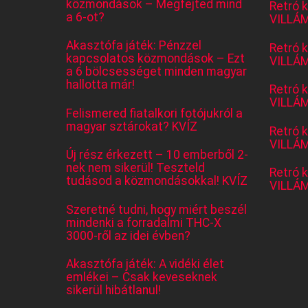
közmondások – Megfejted mind
Retró 
a 6-ot?
VILLÁM
Akasztófa játék: Pénzzel
Retró 
kapcsolatos közmondások – Ezt
VILLÁM
a 6 bölcsességet minden magyar
hallotta már!
Retró 
VILLÁM
Felismered fiatalkori fotójukról a
magyar sztárokat? KVÍZ
Retró 
VILLÁM
Új rész érkezett – 10 emberből 2-
nek nem sikerül! Teszteld
Retró 
tudásod a közmondásokkal! KVÍZ
VILLÁM
Szeretné tudni, hogy miért beszél
mindenki a forradalmi THC-X
3000-ről az idei évben?
Akasztófa játék: A vidéki élet
emlékei – Csak keveseknek
sikerül hibátlanul!