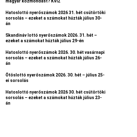
magyar közmondást? KVÍZ
Hatoslottó nyerőszámok 2026 31. hét csütörtöki
sorsolás – ezeket a számokat húzták július 30-
án
Skandináv lottó nyerőszámok 2026. 31. hét –
ezeket a számokat húzták július 29-én
Hatoslottó nyerőszámok 2026. 30. hét vasárnapi
sorsolás – ezeket a számokat húzták július 26-
án
Ötöslottó nyerőszámok 2026. 30. hét – július 25-
ei sorsolás
Hatoslottó nyerőszámok 2026 30. hét csütörtöki
sorsolás – ezeket a számokat húzták július 23-
án