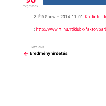
megosztás
3. Élő Show – 2014. 11. 01.
Kattints ide
:
http://www.rtl.hu/rtlklub/xfaktor/parb
Előző cikk
See
Eredményhirdetés
more