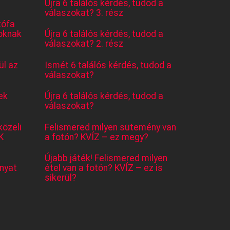
Újra 6 találós kérdés, tudod a
válaszokat? 3. rész
tófa
oknak
Újra 6 találós kérdés, tudod a
válaszokat? 2. rész
l az
Ismét 6 találós kérdés, tudod a
válaszokat?
ek
Újra 6 találós kérdés, tudod a
válaszokat?
közeli
Felismered milyen sütemény van
K
a fotón? KVÍZ – ez megy?
Újabb játék! Felismered milyen
nyat
étel van a fotón? KVÍZ – ez is
sikerül?