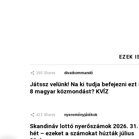
EZEK I
390
Shares
divatkommandó
Játssz velünk! Na ki tudja befejezni ezt
8 magyar közmondást? KVÍZ
423
Shares
nyereményjátékok
Skandináv lottó nyerőszámok 2026. 31.
hét – ezeket a számokat húzták július