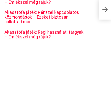
– Emlékszel még rájuk?
Párbaj:
Akasztófa játék: Pénzzel kapcsolatos
közmondások – Ezeket biztosan
hallottad már
Akasztófa játék: Régi használati tárgyak
– Emlékszel még rájuk?