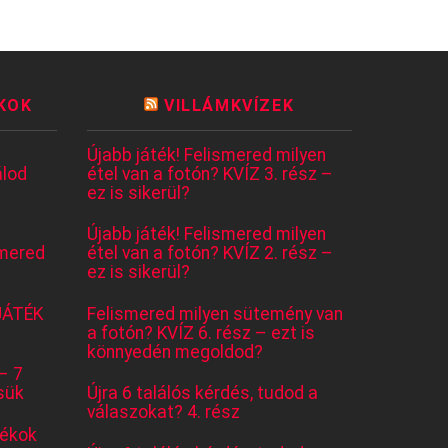
KOK
VILLÁMKVÍZEK
Újabb játék! Felismered milyen
lod
étel van a fotón? KVÍZ 3. rész –
ez is sikerül?
Újabb játék! Felismered milyen
mered
étel van a fotón? KVÍZ 2. rész –
ez is sikerül?
JÁTÉK
Felismered milyen sütemény van
a fotón? KVÍZ 6. rész – ezt is
könnyedén megoldod?
– 7
sük
Újra 6 találós kérdés, tudod a
válaszokat? 4. rész
tékok