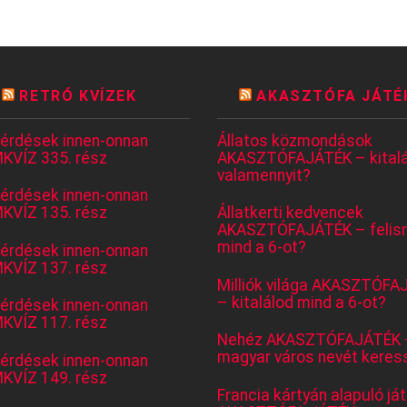
RETRÓ KVÍZEK
AKASZTÓFA JÁTÉ
kérdések innen-onnan
Állatos közmondások
KVÍZ 335. rész
AKASZTÓFAJÁTÉK – kitalá
valamennyit?
kérdések innen-onnan
KVÍZ 135. rész
Állatkerti kedvencek
AKASZTÓFAJÁTÉK – felis
mind a 6-ot?
kérdések innen-onnan
KVÍZ 137. rész
Milliók világa AKASZTÓFA
– kitalálod mind a 6-ot?
kérdések innen-onnan
KVÍZ 117. rész
Nehéz AKASZTÓFAJÁTÉK 
magyar város nevét keres
kérdések innen-onnan
KVÍZ 149. rész
Francia kártyán alapuló já