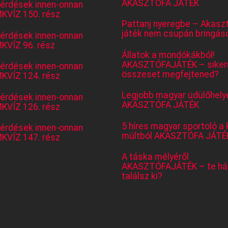
AKASZTÓFA JÁTÉK
kérdések innen-onnan
KVÍZ 150. rész
Pattanj nyeregbe – Akasz
játék nem csupán bringás
kérdések innen-onnan
KVÍZ 96. rész
Állatok a mondókákból!
AKASZTÓFAJÁTÉK – sikerü
kérdések innen-onnan
összeset megfejtened?
KVÍZ 124. rész
Legjobb magyar üdülőhely
kérdések innen-onnan
AKASZTÓFA JÁTÉK
KVÍZ 126. rész
5 híres magyar sportoló a 
kérdések innen-onnan
múltból AKASZTÓFA JÁTÉ
KVÍZ 147. rész
A táska mélyéről
AKASZTÓFAJÁTÉK – te há
találsz ki?