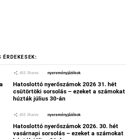
S ÉRDEKESEK:
455
Shares
nyereményjátékok
 a
Hatoslottó nyerőszámok 2026 31. hét
csütörtöki sorsolás – ezeket a számokat
húzták július 30-án
455
Shares
nyereményjátékok
Hatoslottó nyerőszámok 2026. 30. hét
vasárnapi sorsolás – ezeket a számokat