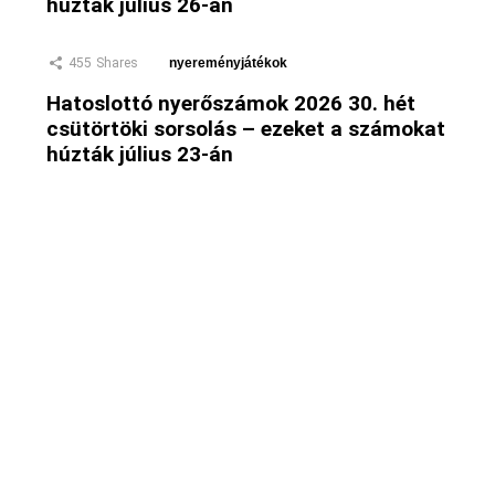
húzták július 26-án
455
Shares
nyereményjátékok
Hatoslottó nyerőszámok 2026 30. hét
csütörtöki sorsolás – ezeket a számokat
húzták július 23-án