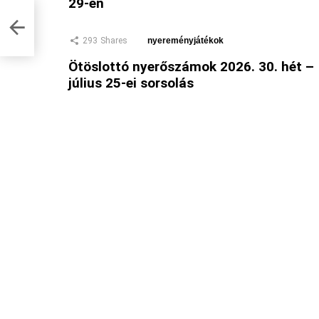
29-én
293
Shares
nyereményjátékok
Ötöslottó nyerőszámok 2026. 30. hét –
július 25-ei sorsolás