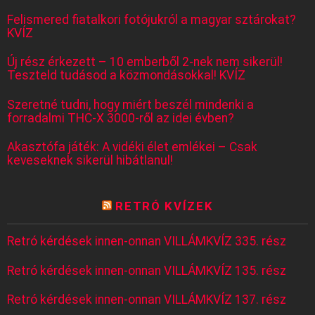
Felismered fiatalkori fotójukról a magyar sztárokat?
KVÍZ
Új rész érkezett – 10 emberből 2-nek nem sikerül!
Teszteld tudásod a közmondásokkal! KVÍZ
Szeretné tudni, hogy miért beszél mindenki a
forradalmi THC-X 3000-ről az idei évben?
Akasztófa játék: A vidéki élet emlékei – Csak
keveseknek sikerül hibátlanul!
RETRÓ KVÍZEK
Retró kérdések innen-onnan VILLÁMKVÍZ 335. rész
Retró kérdések innen-onnan VILLÁMKVÍZ 135. rész
Retró kérdések innen-onnan VILLÁMKVÍZ 137. rész