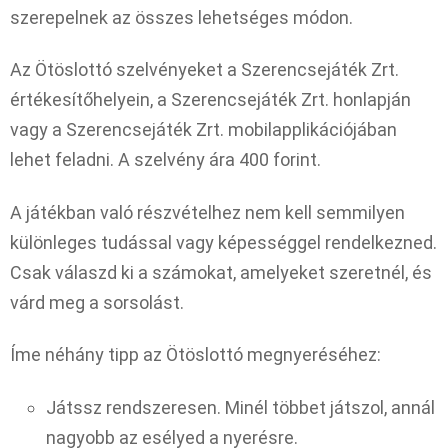
szerepelnek az összes lehetséges módon.
Az Ötöslottó szelvényeket a Szerencsejáték Zrt.
értékesítőhelyein, a Szerencsejáték Zrt. honlapján
vagy a Szerencsejáték Zrt. mobilapplikációjában
lehet feladni. A szelvény ára 400 forint.
A játékban való részvételhez nem kell semmilyen
különleges tudással vagy képességgel rendelkezned.
Csak válaszd ki a számokat, amelyeket szeretnél, és
várd meg a sorsolást.
Íme néhány tipp az Ötöslottó megnyeréséhez:
Játssz rendszeresen. Minél többet játszol, annál
nagyobb az esélyed a nyerésre.