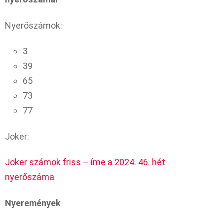
Nyerőszámok:
3
39
65
73
77
Joker:
Joker számok friss – íme a 2024. 46. hét
nyerőszáma
Nyeremények