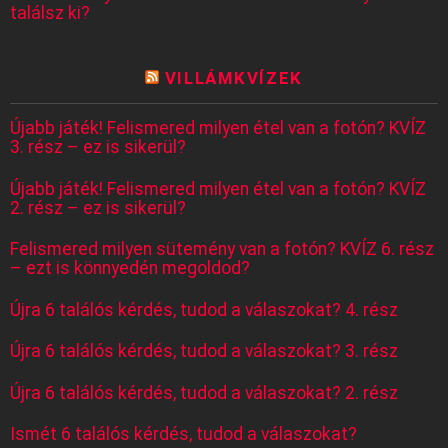
találsz ki?
VILLÁMKVÍZEK
Újabb játék! Felismered milyen étel van a fotón? KVÍZ
3. rész – ez is sikerül?
Újabb játék! Felismered milyen étel van a fotón? KVÍZ
2. rész – ez is sikerül?
Felismered milyen sütemény van a fotón? KVÍZ 6. rész
– ezt is könnyedén megoldod?
Újra 6 találós kérdés, tudod a válaszokat? 4. rész
Újra 6 találós kérdés, tudod a válaszokat? 3. rész
Újra 6 találós kérdés, tudod a válaszokat? 2. rész
Ismét 6 találós kérdés, tudod a válaszokat?