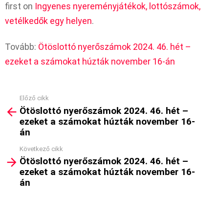
first on
Ingyenes nyereményjátékok, lottószámok,
vetélkedők egy helyen
.
Tovább:
Ötöslottó nyerőszámok 2024. 46. hét –
ezeket a számokat húzták november 16-án
Előző cikk
See
Ötöslottó nyerőszámok 2024. 46. hét –
more
ezeket a számokat húzták november 16-
án
Következő cikk
Ötöslottó nyerőszámok 2024. 46. hét –
ezeket a számokat húzták november 16-
án