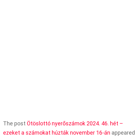
The post
Ötöslottó nyerőszámok 2024. 46. hét –
ezeket a számokat húzták november 16-án
appeared