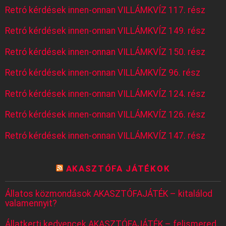
Retró kérdések innen-onnan VILLÁMKVÍZ 117. rész
Retró kérdések innen-onnan VILLÁMKVÍZ 149. rész
Retró kérdések innen-onnan VILLÁMKVÍZ 150. rész
Retró kérdések innen-onnan VILLÁMKVÍZ 96. rész
Retró kérdések innen-onnan VILLÁMKVÍZ 124. rész
Retró kérdések innen-onnan VILLÁMKVÍZ 126. rész
Retró kérdések innen-onnan VILLÁMKVÍZ 147. rész
AKASZTÓFA JÁTÉKOK
Állatos közmondások AKASZTÓFAJÁTÉK – kitalálod
valamennyit?
Állatkerti kedvencek AKASZTÓFAJÁTÉK – felismered