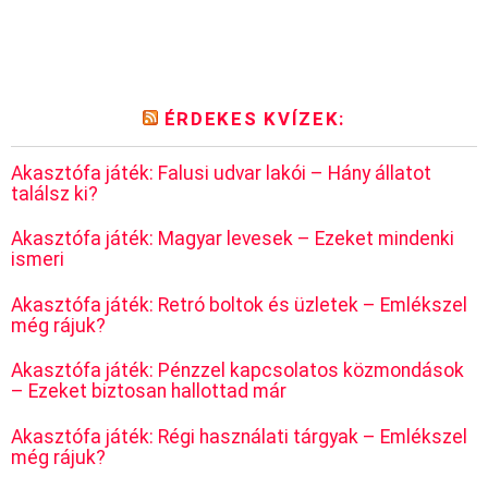
ÉRDEKES KVÍZEK:
Akasztófa játék: Falusi udvar lakói – Hány állatot
találsz ki?
Akasztófa játék: Magyar levesek – Ezeket mindenki
ismeri
Akasztófa játék: Retró boltok és üzletek – Emlékszel
még rájuk?
Akasztófa játék: Pénzzel kapcsolatos közmondások
– Ezeket biztosan hallottad már
Akasztófa játék: Régi használati tárgyak – Emlékszel
még rájuk?