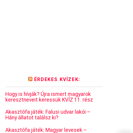
ÉRDEKES KVÍZEK:
Hogy is hívják? Újra ismert magyarok
keresztneveit keressük KVÍZ 11. rész
Akasztófa játék: Falusi udvar lakói –
Hány állatot találsz ki?
Akasztófa játék: Magyar levesek –