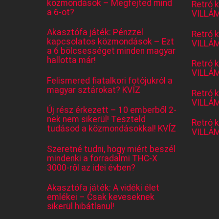
közmondások – Megfejted mind
Retró 
a 6-ot?
VILLÁM
Akasztófa játék: Pénzzel
Retró 
kapcsolatos közmondások – Ezt
VILLÁM
a 6 bölcsességet minden magyar
hallotta már!
Retró 
VILLÁM
Felismered fiatalkori fotójukról a
magyar sztárokat? KVÍZ
Retró 
VILLÁM
Új rész érkezett – 10 emberből 2-
nek nem sikerül! Teszteld
Retró 
tudásod a közmondásokkal! KVÍZ
VILLÁM
Szeretné tudni, hogy miért beszél
mindenki a forradalmi THC-X
3000-ről az idei évben?
Akasztófa játék: A vidéki élet
emlékei – Csak keveseknek
sikerül hibátlanul!