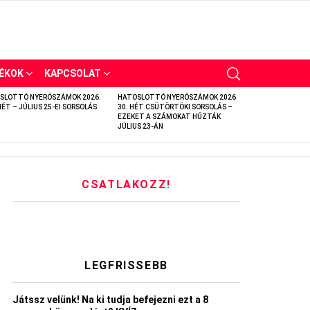
ÉKOK
KAPCSOLAT
SLOTTÓ NYERŐSZÁMOK 2026.
HATOSLOTTÓ NYERŐSZÁMOK 2026
HÉT – JÚLIUS 25-EI SORSOLÁS
30. HÉT CSÜTÖRTÖKI SORSOLÁS –
EZEKET A SZÁMOKAT HÚZTÁK
JÚLIUS 23-ÁN
CSATLAKOZZ!
LEGFRISSEBB
Játssz velünk! Na ki tudja befejezni ezt a 8