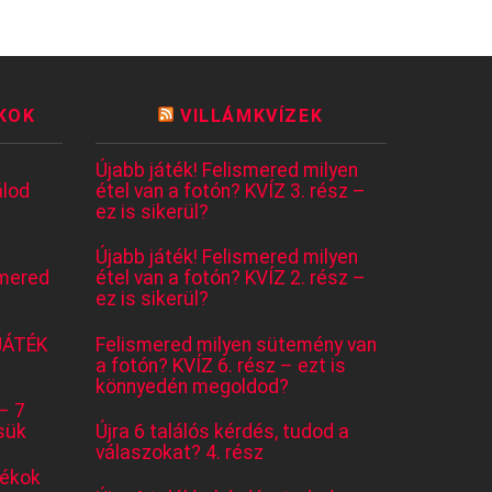
KOK
VILLÁMKVÍZEK
Újabb játék! Felismered milyen
lod
étel van a fotón? KVÍZ 3. rész –
ez is sikerül?
Újabb játék! Felismered milyen
mered
étel van a fotón? KVÍZ 2. rész –
ez is sikerül?
JÁTÉK
Felismered milyen sütemény van
a fotón? KVÍZ 6. rész – ezt is
könnyedén megoldod?
– 7
sük
Újra 6 találós kérdés, tudod a
válaszokat? 4. rész
tékok