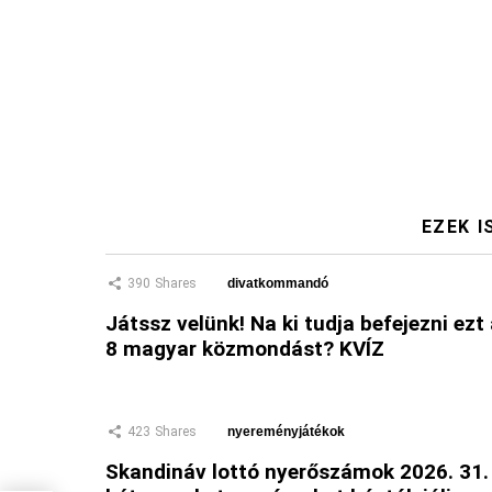
EZEK I
390
Shares
divatkommandó
Játssz velünk! Na ki tudja befejezni ezt
8 magyar közmondást? KVÍZ
423
Shares
nyereményjátékok
Skandináv lottó nyerőszámok 2026. 31.