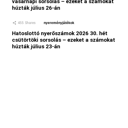
vasárnapi sorsolás – ezeket a számokat
húzták július 26-án
455
Shares
nyereményjátékok
Hatoslottó nyerőszámok 2026 30. hét
csütörtöki sorsolás – ezeket a számokat
húzták július 23-án