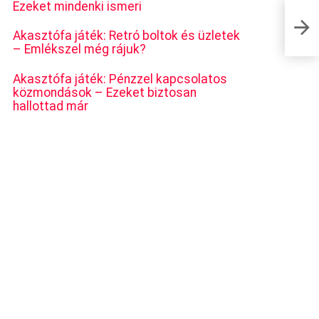
Ezeket mindenki ismeri
Ilyen e
Akasztófa játék: Retró boltok és üzletek
– Emlékszel még rájuk?
Akasztófa játék: Pénzzel kapcsolatos
közmondások – Ezeket biztosan
hallottad már