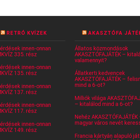
RETRÓ KVÍZEK
AKASZTÓFA JÁTÉ
kérdések innen-onnan
Állatos közmondások
KVÍZ 335. rész
AKASZTÓFAJÁTÉK – kitalá
valamennyit?
kérdések innen-onnan
KVÍZ 135. rész
Állatkerti kedvencek
AKASZTÓFAJÁTÉK – felis
mind a 6-ot?
kérdések innen-onnan
KVÍZ 137. rész
Milliók világa AKASZTÓFA
– kitalálod mind a 6-ot?
kérdések innen-onnan
KVÍZ 117. rész
Nehéz AKASZTÓFAJÁTÉK 
magyar város nevét keres
kérdések innen-onnan
KVÍZ 149. rész
Francia kártyán alapuló já