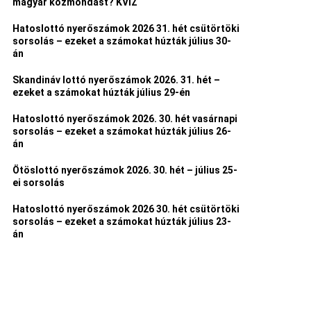
magyar közmondást? KVÍZ
Hatoslottó nyerőszámok 2026 31. hét csütörtöki
sorsolás – ezeket a számokat húzták július 30-
án
Skandináv lottó nyerőszámok 2026. 31. hét –
ezeket a számokat húzták július 29-én
Hatoslottó nyerőszámok 2026. 30. hét vasárnapi
sorsolás – ezeket a számokat húzták július 26-
án
Ötöslottó nyerőszámok 2026. 30. hét – július 25-
ei sorsolás
Hatoslottó nyerőszámok 2026 30. hét csütörtöki
sorsolás – ezeket a számokat húzták július 23-
án