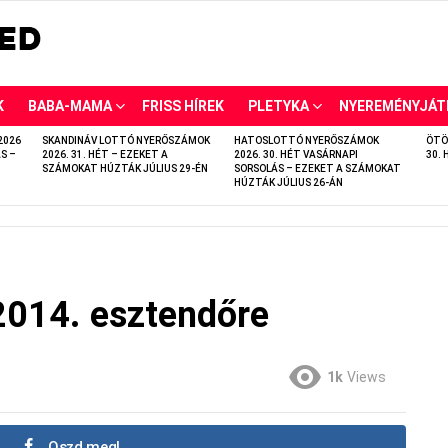
K
BABA-MAMA
FRISS HÍREK
PLETYKA
NYEREMÉNYJÁT
2026
SKANDINÁV LOTTÓ NYERŐSZÁMOK
HATOSLOTTÓ NYERŐSZÁMOK
ÖTÖ
S –
2026. 31. HÉT – EZEKET A
2026. 30. HÉT VASÁRNAPI
30. 
SZÁMOKAT HÚZTÁK JÚLIUS 29-ÉN
SORSOLÁS – EZEKET A SZÁMOKAT
HÚZTÁK JÚLIUS 26-ÁN
2014. esztendőre
1k
Views
Oszd meg!