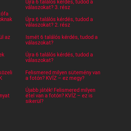
Újra 6 találós kérdés, tudod a
válaszokat? 3. rész
tófa
oknak
Újra 6 találós kérdés, tudod a
válaszokat? 2. rész
l az
Ismét 6 találós kérdés, tudod a
válaszokat?
ek
Újra 6 találós kérdés, tudod a
válaszokat?
közeli
Felismered milyen sütemény van
K
a fotón? KVÍZ – ez megy?
Újabb játék! Felismered milyen
nyat
étel van a fotón? KVÍZ – ez is
sikerül?