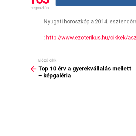
megosztás
Nyugati horoszkóp a 2014. esztendő
:
http://www.ezoterikus.hu/cikkek/as
Előző cikk
See
Top 10 érv a gyerekvállalás mellett
more
– képgaléria