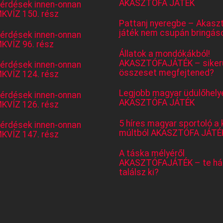
AKASZTÓFA JÁTÉK
kérdések innen-onnan
KVÍZ 150. rész
Pattanj nyeregbe – Akasz
játék nem csupán bringás
kérdések innen-onnan
KVÍZ 96. rész
Állatok a mondókákból!
AKASZTÓFAJÁTÉK – sikerü
kérdések innen-onnan
összeset megfejtened?
KVÍZ 124. rész
Legjobb magyar üdülőhely
kérdések innen-onnan
AKASZTÓFA JÁTÉK
KVÍZ 126. rész
5 híres magyar sportoló a 
kérdések innen-onnan
múltból AKASZTÓFA JÁTÉ
KVÍZ 147. rész
A táska mélyéről
AKASZTÓFAJÁTÉK – te há
találsz ki?