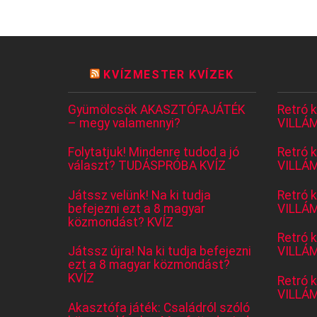
KVÍZMESTER KVÍZEK
Gyümölcsök AKASZTÓFAJÁTÉK
Retró 
– megy valamennyi?
VILLÁM
Folytatjuk! Mindenre tudod a jó
Retró 
választ? TUDÁSPRÓBA KVÍZ
VILLÁM
Játssz velünk! Na ki tudja
Retró 
befejezni ezt a 8 magyar
VILLÁM
közmondást? KVÍZ
Retró 
Játssz újra! Na ki tudja befejezni
VILLÁM
ezt a 8 magyar közmondást?
KVÍZ
Retró 
VILLÁM
Akasztófa játék: Családról szóló