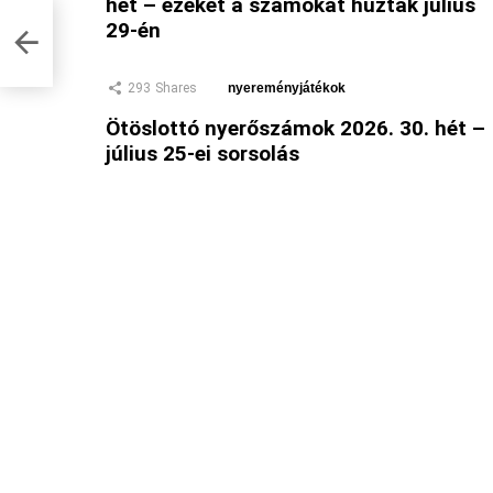
hét – ezeket a számokat húzták július
29-én
293
Shares
nyereményjátékok
Ötöslottó nyerőszámok 2026. 30. hét –
július 25-ei sorsolás