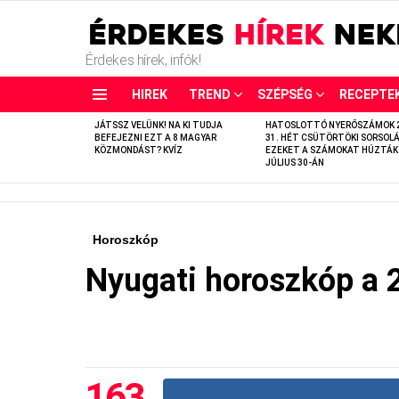
Érdekes hírek, infók!
HIREK
TREND
SZÉPSÉG
RECEPTE
LATEST
JÁTSSZ VELÜNK! NA KI TUDJA
HATOSLOTTÓ NYERŐSZÁMOK 
STORIES
BEFEJEZNI EZT A 8 MAGYAR
31. HÉT CSÜTÖRTÖKI SORSOLÁ
KÖZMONDÁST? KVÍZ
EZEKET A SZÁMOKAT HÚZTÁK
JÚLIUS 30-ÁN
Horoszkóp
Nyugati horoszkóp a 
163