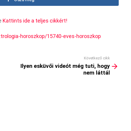
re
Kattints ide a teljes cikkért!
ztrologia-horoszkop/15740-eves-horoszkop
Következő cikk
Ilyen esküvői videót még tuti, hogy
nem láttál