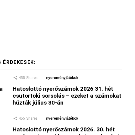
S ÉRDEKESEK:
455
Shares
nyereményjátékok
 a
Hatoslottó nyerőszámok 2026 31. hét
csütörtöki sorsolás – ezeket a számokat
húzták július 30-án
455
Shares
nyereményjátékok
Hatoslottó nyerőszámok 2026. 30. hét