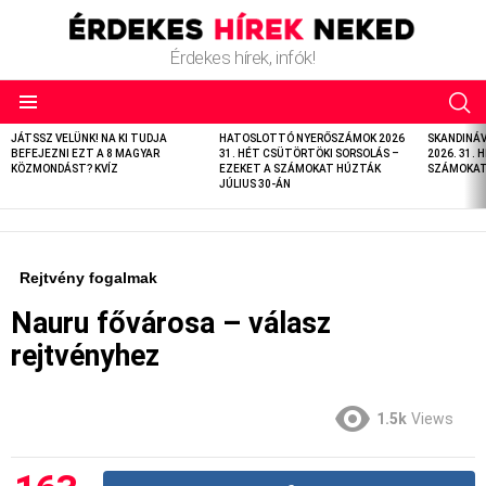
Érdekes hírek, infók!
LATEST
JÁTSSZ VELÜNK! NA KI TUDJA
HATOSLOTTÓ NYERŐSZÁMOK 2026
SKANDINÁ
STORIES
BEFEJEZNI EZT A 8 MAGYAR
31. HÉT CSÜTÖRTÖKI SORSOLÁS –
2026. 31. 
KÖZMONDÁST? KVÍZ
EZEKET A SZÁMOKAT HÚZTÁK
SZÁMOKAT 
JÚLIUS 30-ÁN
Rejtvény fogalmak
Nauru fővárosa – válasz
rejtvényhez
1.5k
Views