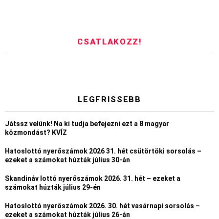
CSATLAKOZZ!
LEGFRISSEBB
Játssz velünk! Na ki tudja befejezni ezt a 8 magyar
közmondást? KVÍZ
Hatoslottó nyerőszámok 2026 31. hét csütörtöki sorsolás –
ezeket a számokat húzták július 30-án
Skandináv lottó nyerőszámok 2026. 31. hét – ezeket a
számokat húzták július 29-én
Hatoslottó nyerőszámok 2026. 30. hét vasárnapi sorsolás –
ezeket a számokat húzták július 26-án