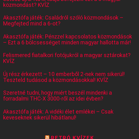
közmondást? KVÍZ
Akasztófa játék: Családról szóló közmondások –
Megfejted mind a 6-ot?
Akasztófa játék: Pénzzel kapcsolatos közmondások
– Ezt a 6 bölcsességet minden magyar hallotta már!
Felismered fiatalkori fotójukról a magyar sztárokat?
KVÍZ
Új rész érkezett – 10 emberből 2-nek nem sikerül!
Teszteld tudásod a közmondásokkal! KVÍZ
Szeretné tudni, hogy miért beszél mindenki a
forradalmi THC-X 3000-ről az idei évben?
Akasztófa játék: A vidéki élet emlékei – Csak
keveseknek sikerül hibátlanul!
RETRÓ KVÍZEK