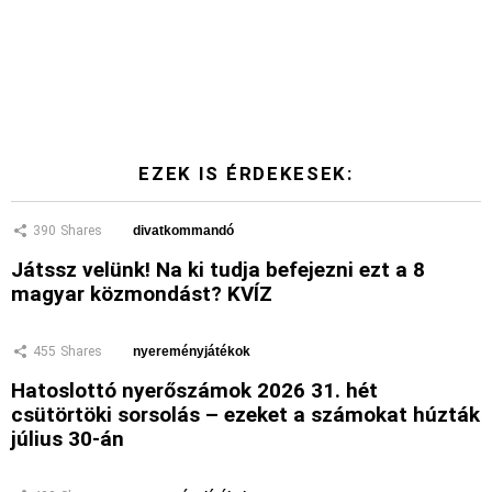
EZEK IS ÉRDEKESEK:
390
Shares
divatkommandó
Játssz velünk! Na ki tudja befejezni ezt a 8
magyar közmondást? KVÍZ
455
Shares
nyereményjátékok
Hatoslottó nyerőszámok 2026 31. hét
csütörtöki sorsolás – ezeket a számokat húzták
július 30-án