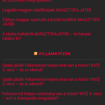
az összeset megfejtened?
Legjobb magyar üdülőhelyek AKASZTÓFA JÁTÉK
5 híres magyar sportoló a közeli múltból AKASZTÓFA
JÁTÉK
A táska mélyéről AKASZTÓFAJÁTÉK – te hányat
találsz ki?
VILLÁMKVÍZEK
Újabb játék! Felismered milyen étel van a fotón? KVÍZ
3. rész – ez is sikerül?
Újabb játék! Felismered milyen étel van a fotón? KVÍZ
2. rész – ez is sikerül?
Felismered milyen sütemény van a fotón? KVÍZ 6. rész
– ezt is könnyedén megoldod?