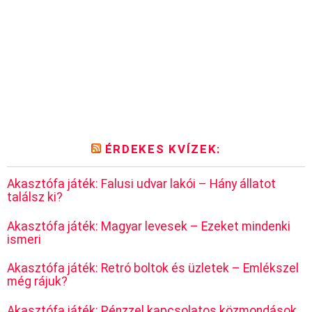
ÉRDEKES KVÍZEK:
Akasztófa játék: Falusi udvar lakói – Hány állatot
találsz ki?
Akasztófa játék: Magyar levesek – Ezeket mindenki
ismeri
Akasztófa játék: Retró boltok és üzletek – Emlékszel
még rájuk?
Akasztófa játék: Pénzzel kapcsolatos közmondások