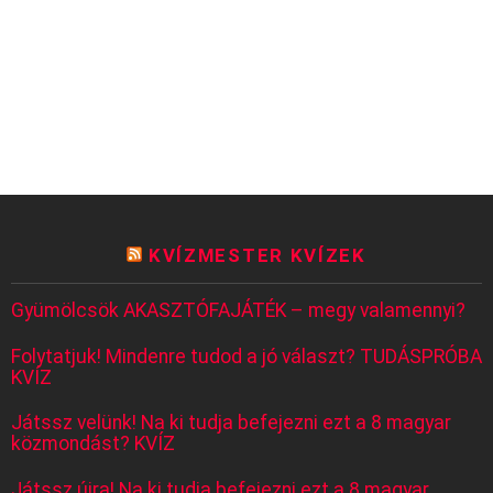
KVÍZMESTER KVÍZEK
Gyümölcsök AKASZTÓFAJÁTÉK – megy valamennyi?
Folytatjuk! Mindenre tudod a jó választ? TUDÁSPRÓBA
KVÍZ
Játssz velünk! Na ki tudja befejezni ezt a 8 magyar
közmondást? KVÍZ
Játssz újra! Na ki tudja befejezni ezt a 8 magyar