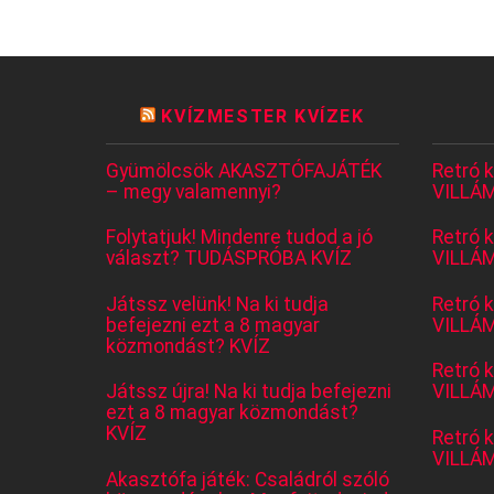
KVÍZMESTER KVÍZEK
Gyümölcsök AKASZTÓFAJÁTÉK
Retró 
– megy valamennyi?
VILLÁM
Folytatjuk! Mindenre tudod a jó
Retró 
választ? TUDÁSPRÓBA KVÍZ
VILLÁM
Játssz velünk! Na ki tudja
Retró 
befejezni ezt a 8 magyar
VILLÁM
közmondást? KVÍZ
Retró 
Játssz újra! Na ki tudja befejezni
VILLÁM
ezt a 8 magyar közmondást?
KVÍZ
Retró 
VILLÁM
Akasztófa játék: Családról szóló