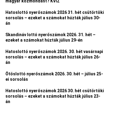
magyar közmondást? KVÍZ
Hatoslottó nyerőszámok 2026 31. hét csütörtöki
sorsolás – ezeket a számokat húzták július 30-
án
Skandináv lottó nyerőszámok 2026. 31. hét –
ezeket a számokat húzták július 29-én
Hatoslottó nyerőszámok 2026. 30. hét vasárnapi
sorsolás – ezeket a számokat húzták július 26-
án
Ötöslottó nyerőszámok 2026. 30. hét – július 25-
ei sorsolás
Hatoslottó nyerőszámok 2026 30. hét csütörtöki
sorsolás – ezeket a számokat húzták július 23-
án