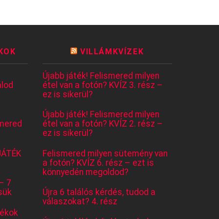
KOK
VILLÁMKVÍZEK
Újabb játék! Felismered milyen
lod
étel van a fotón? KVÍZ 3. rész –
ez is sikerül?
Újabb játék! Felismered milyen
mered
étel van a fotón? KVÍZ 2. rész –
ez is sikerül?
JÁTÉK
Felismered milyen sütemény van
a fotón? KVÍZ 6. rész – ezt is
könnyedén megoldod?
– 7
sük
Újra 6 találós kérdés, tudod a
válaszokat? 4. rész
tékok