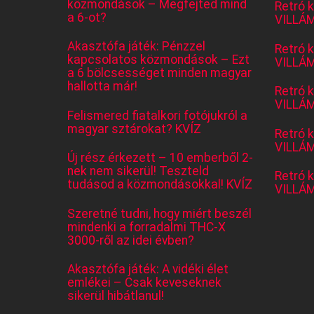
közmondások – Megfejted mind
Retró 
a 6-ot?
VILLÁM
Akasztófa játék: Pénzzel
Retró 
kapcsolatos közmondások – Ezt
VILLÁM
a 6 bölcsességet minden magyar
hallotta már!
Retró 
VILLÁM
Felismered fiatalkori fotójukról a
magyar sztárokat? KVÍZ
Retró 
VILLÁM
Új rész érkezett – 10 emberből 2-
nek nem sikerül! Teszteld
Retró 
tudásod a közmondásokkal! KVÍZ
VILLÁM
Szeretné tudni, hogy miért beszél
mindenki a forradalmi THC-X
3000-ről az idei évben?
Akasztófa játék: A vidéki élet
emlékei – Csak keveseknek
sikerül hibátlanul!