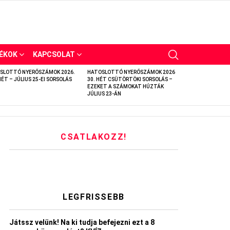
ÉKOK
KAPCSOLAT
SLOTTÓ NYERŐSZÁMOK 2026.
HATOSLOTTÓ NYERŐSZÁMOK 2026
HÉT – JÚLIUS 25-EI SORSOLÁS
30. HÉT CSÜTÖRTÖKI SORSOLÁS –
EZEKET A SZÁMOKAT HÚZTÁK
JÚLIUS 23-ÁN
CSATLAKOZZ!
LEGFRISSEBB
Játssz velünk! Na ki tudja befejezni ezt a 8