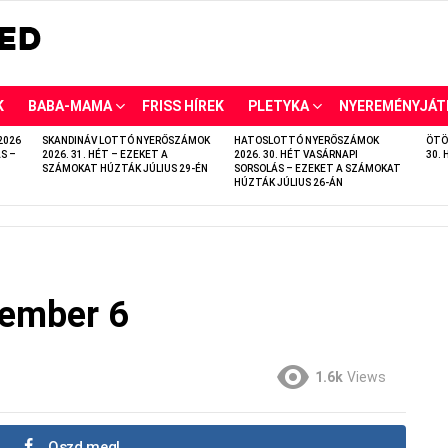
K
BABA-MAMA
FRISS HÍREK
PLETYKA
NYEREMÉNYJÁT
2026
SKANDINÁV LOTTÓ NYERŐSZÁMOK
HATOSLOTTÓ NYERŐSZÁMOK
ÖTÖ
S –
2026. 31. HÉT – EZEKET A
2026. 30. HÉT VASÁRNAPI
30. 
SZÁMOKAT HÚZTÁK JÚLIUS 29-ÉN
SORSOLÁS – EZEKET A SZÁMOKAT
HÚZTÁK JÚLIUS 26-ÁN
vember 6
1.6k
Views
Oszd meg!