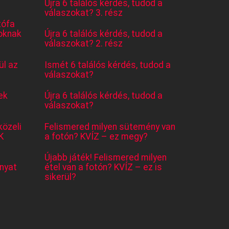
Újra 6 találós kérdés, tudod a
válaszokat? 3. rész
tófa
oknak
Újra 6 találós kérdés, tudod a
válaszokat? 2. rész
l az
Ismét 6 találós kérdés, tudod a
válaszokat?
ek
Újra 6 találós kérdés, tudod a
válaszokat?
közeli
Felismered milyen sütemény van
K
a fotón? KVÍZ – ez megy?
Újabb játék! Felismered milyen
nyat
étel van a fotón? KVÍZ – ez is
sikerül?