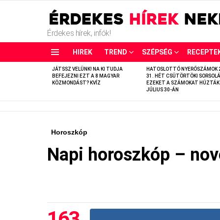
Érdekes hírek, infók!
HIREK
TREND
SZÉPSÉG
RECEPTE
LATEST
JÁTSSZ VELÜNK! NA KI TUDJA
HATOSLOTTÓ NYERŐSZÁMOK 
STORIES
BEFEJEZNI EZT A 8 MAGYAR
31. HÉT CSÜTÖRTÖKI SORSOLÁ
KÖZMONDÁST? KVÍZ
EZEKET A SZÁMOKAT HÚZTÁK
JÚLIUS 30-ÁN
Horoszkóp
Napi horoszkóp – no
163