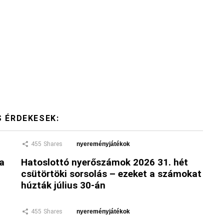
S ÉRDEKESEK:
455
Shares
nyereményjátékok
 a
Hatoslottó nyerőszámok 2026 31. hét
csütörtöki sorsolás – ezeket a számokat
húzták július 30-án
455
Shares
nyereményjátékok