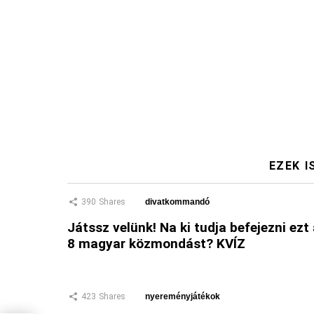
EZEK I
390
Shares
divatkommandó
Játssz velünk! Na ki tudja befejezni ezt
8 magyar közmondást? KVÍZ
423
Shares
nyereményjátékok