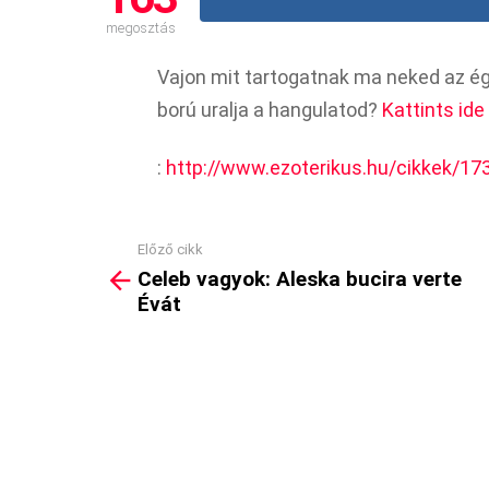
megosztás
Vajon mit tartogatnak ma neked az ég
ború uralja a hangulatod?
Kattints ide 
:
http://www.ezoterikus.hu/cikkek/17
Előző cikk
See
Celeb vagyok: Aleska bucira verte
more
Évát