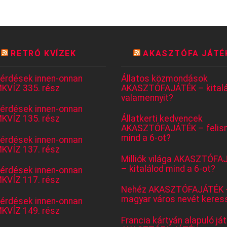
RETRÓ KVÍZEK
AKASZTÓFA JÁTÉ
kérdések innen-onnan
Állatos közmondások
KVÍZ 335. rész
AKASZTÓFAJÁTÉK – kitalá
valamennyit?
kérdések innen-onnan
KVÍZ 135. rész
Állatkerti kedvencek
AKASZTÓFAJÁTÉK – felis
mind a 6-ot?
kérdések innen-onnan
KVÍZ 137. rész
Milliók világa AKASZTÓFA
– kitalálod mind a 6-ot?
kérdések innen-onnan
KVÍZ 117. rész
Nehéz AKASZTÓFAJÁTÉK 
magyar város nevét keres
kérdések innen-onnan
KVÍZ 149. rész
Francia kártyán alapuló já