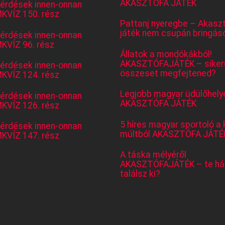
AKASZTÓFA JÁTÉK
kérdések innen-onnan
KVÍZ 150. rész
Pattanj nyeregbe – Akasz
játék nem csupán bringás
kérdések innen-onnan
KVÍZ 96. rész
Állatok a mondókákból!
AKASZTÓFAJÁTÉK – sikerü
kérdések innen-onnan
összeset megfejtened?
KVÍZ 124. rész
Legjobb magyar üdülőhely
kérdések innen-onnan
AKASZTÓFA JÁTÉK
KVÍZ 126. rész
5 híres magyar sportoló a 
kérdések innen-onnan
múltból AKASZTÓFA JÁTÉ
KVÍZ 147. rész
A táska mélyéről
AKASZTÓFAJÁTÉK – te há
találsz ki?