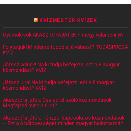
KVÍZMESTER KVÍZEK
Gyümölcsök AKASZTÓFAJÁTÉK – megy valamennyi?
Folytatjuk! Mindenre tudod a jó választ? TUDÁSPRÓBA
KVÍZ
Játssz velünk! Na ki tudja befejezni ezt a 8 magyar
közmondást? KVÍZ
Játssz újra! Na ki tudja befejezni ezt a 8 magyar
közmondást? KVÍZ
Akasztófa játék: Családról szóló közmondások –
Megfejted mind a 6-ot?
Akasztófa játék: Pénzzel kapcsolatos közmondások
– Ezt a 6 bölcsességet minden magyar hallotta már!