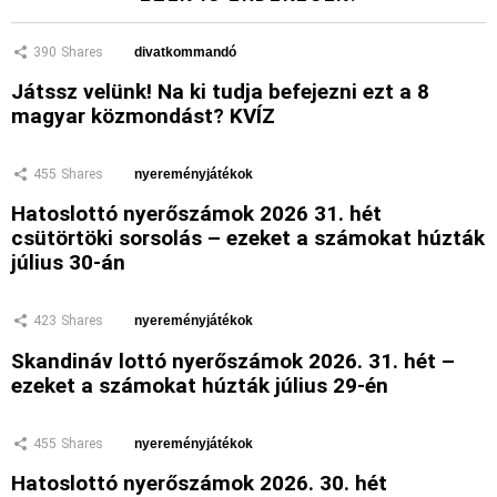
390
Shares
divatkommandó
Játssz velünk! Na ki tudja befejezni ezt a 8
magyar közmondást? KVÍZ
455
Shares
nyereményjátékok
Hatoslottó nyerőszámok 2026 31. hét
csütörtöki sorsolás – ezeket a számokat húzták
július 30-án
423
Shares
nyereményjátékok
Skandináv lottó nyerőszámok 2026. 31. hét –
ezeket a számokat húzták július 29-én
455
Shares
nyereményjátékok
Hatoslottó nyerőszámok 2026. 30. hét