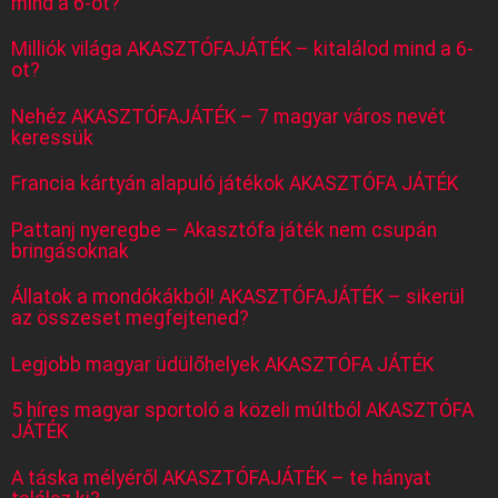
mind a 6-ot?
Milliók világa AKASZTÓFAJÁTÉK – kitalálod mind a 6-
ot?
Nehéz AKASZTÓFAJÁTÉK – 7 magyar város nevét
keressük
Francia kártyán alapuló játékok AKASZTÓFA JÁTÉK
Pattanj nyeregbe – Akasztófa játék nem csupán
bringásoknak
Állatok a mondókákból! AKASZTÓFAJÁTÉK – sikerül
az összeset megfejtened?
Legjobb magyar üdülőhelyek AKASZTÓFA JÁTÉK
5 híres magyar sportoló a közeli múltból AKASZTÓFA
JÁTÉK
A táska mélyéről AKASZTÓFAJÁTÉK – te hányat