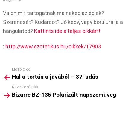
Vajon mit tartogatnak ma neked az égiek?
Szerencsét? Kudarcot? Jó kedv, vagy ború uralja a
hangulatod?
Kattints ide a teljes cikkért!
:
http://www.ezoterikus.hu/cikkek/17903
Előző cikk
See
Hal a tortán a javából – 37. adás
more
Következő cikk
Bizarre BZ-135 Polarizált napszemüveg