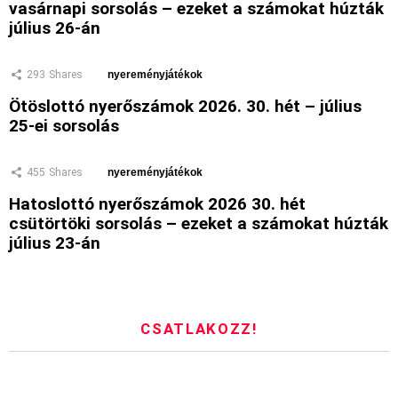
vasárnapi sorsolás – ezeket a számokat húzták
július 26-án
293
Shares
nyereményjátékok
Ötöslottó nyerőszámok 2026. 30. hét – július
25-ei sorsolás
455
Shares
nyereményjátékok
Hatoslottó nyerőszámok 2026 30. hét
csütörtöki sorsolás – ezeket a számokat húzták
július 23-án
CSATLAKOZZ!