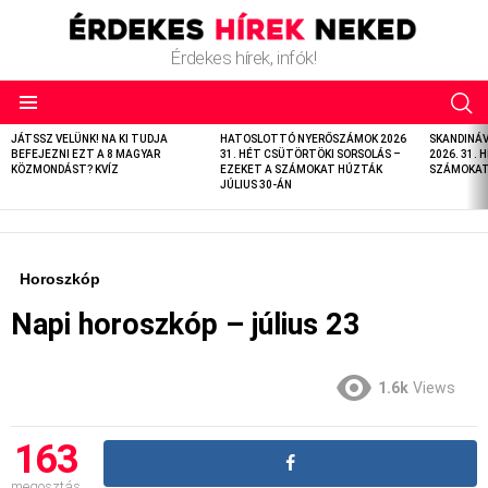
Érdekes hírek, infók!
LATEST
JÁTSSZ VELÜNK! NA KI TUDJA
HATOSLOTTÓ NYERŐSZÁMOK 2026
SKANDINÁ
STORIES
BEFEJEZNI EZT A 8 MAGYAR
31. HÉT CSÜTÖRTÖKI SORSOLÁS –
2026. 31. 
KÖZMONDÁST? KVÍZ
EZEKET A SZÁMOKAT HÚZTÁK
SZÁMOKAT 
JÚLIUS 30-ÁN
Horoszkóp
Napi horoszkóp – július 23
1.6k
Views
163
megosztás