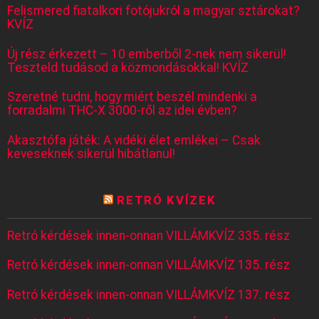
Felismered fiatalkori fotójukról a magyar sztárokat?
KVÍZ
Új rész érkezett – 10 emberből 2-nek nem sikerül!
Teszteld tudásod a közmondásokkal! KVÍZ
Szeretné tudni, hogy miért beszél mindenki a
forradalmi THC-X 3000-ről az idei évben?
Akasztófa játék: A vidéki élet emlékei – Csak
keveseknek sikerül hibátlanul!
RETRÓ KVÍZEK
Retró kérdések innen-onnan VILLÁMKVÍZ 335. rész
Retró kérdések innen-onnan VILLÁMKVÍZ 135. rész
Retró kérdések innen-onnan VILLÁMKVÍZ 137. rész