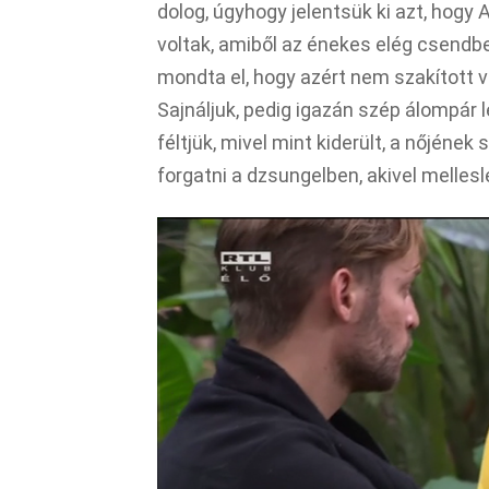
dolog, úgyhogy jelentsük ki azt, hogy
voltak, amiből az énekes elég csendb
mondta el, hogy azért nem szakított ve
Sajnáljuk, pedig igazán szép álompár l
féltjük, mivel mint kiderült, a nőjéne
forgatni a dzsungelben, akivel melles