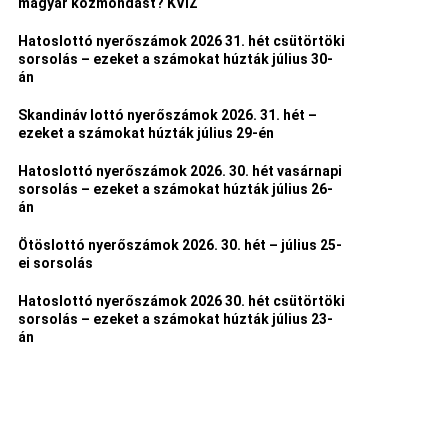
magyar közmondást? KVÍZ
Hatoslottó nyerőszámok 2026 31. hét csütörtöki
sorsolás – ezeket a számokat húzták július 30-
án
Skandináv lottó nyerőszámok 2026. 31. hét –
ezeket a számokat húzták július 29-én
Hatoslottó nyerőszámok 2026. 30. hét vasárnapi
sorsolás – ezeket a számokat húzták július 26-
án
Ötöslottó nyerőszámok 2026. 30. hét – július 25-
ei sorsolás
Hatoslottó nyerőszámok 2026 30. hét csütörtöki
sorsolás – ezeket a számokat húzták július 23-
án