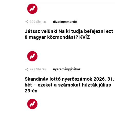
390
Shares
divatkommandó
Játssz velünk! Na ki tudja befejezni ezt
8 magyar közmondást? KVÍZ
423
Shares
nyereményjátékok
Skandináv lottó nyerőszámok 2026. 31.
hét – ezeket a számokat húzták július
29-én