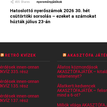
455
Shares
nyereményjátékok
Hatoslottó nyerőszámok 2026 30. hét
csütörtöki sorsolás – ezeket a számokat
húzták július 23-án
RETRÓ KVÍZEK
AKASZTÓFA JÁTÉ
kérdések innen-onnan
Állatos közmondások
KVÍZ 335. rész
AKASZTÓFAJÁTÉK – kitalá
valamennyit?
kérdések innen-onnan
KVÍZ 135. rész
Állatkerti kedvencek
AKASZTÓFAJÁTÉK – felis
mind a 6-ot?
kérdések innen-onnan
KVÍZ 137. rész
Milliók világa AKASZTÓFA