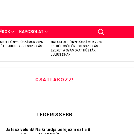
ÉKOK
KAPCSOLAT
SLOTTÓ NYERŐSZÁMOK 2026.
HATOSLOTTÓ NYERŐSZÁMOK 2026
HÉT – JÚLIUS 25-EI SORSOLÁS
30. HÉT CSÜTÖRTÖKI SORSOLÁS –
EZEKET A SZÁMOKAT HÚZTÁK
JÚLIUS 23-ÁN
CSATLAKOZZ!
LEGFRISSEBB
Játssz velünk! Na ki tudja befejezni ezt a 8