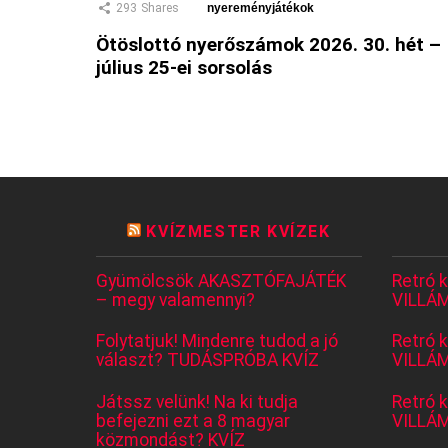
293
Shares
nyereményjátékok
Ötöslottó nyerőszámok 2026. 30. hét –
július 25-ei sorsolás
KVÍZMESTER KVÍZEK
Gyümölcsök AKASZTÓFAJÁTÉK
Retró 
– megy valamennyi?
VILLÁM
Folytatjuk! Mindenre tudod a jó
Retró 
választ? TUDÁSPRÓBA KVÍZ
VILLÁM
Játssz velünk! Na ki tudja
Retró 
befejezni ezt a 8 magyar
VILLÁM
közmondást? KVÍZ