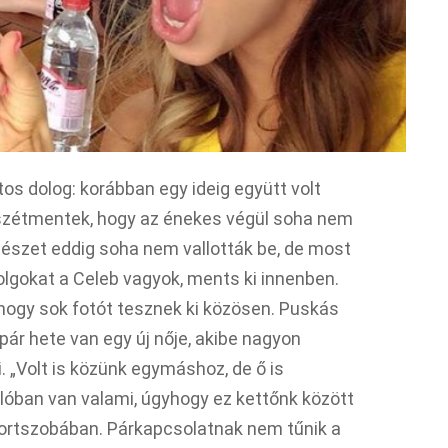
tos dolog: korábban egy ideig együtt volt
l szétmentek, hogy az énekes végül soha nem
egészet eddig soha nem vallották be, de most
olgokat a Celeb vagyok, ments ki innenben.
 hogy sok fotót tesznek ki közösen. Puskás
pár hete van egy új nője, akibe nagyon
i. „Volt is közünk egymáshoz, de ő is
ulóban van valami, úgyhogy ez kettőnk között
ortszobában. Párkapcsolatnak nem tűnik a