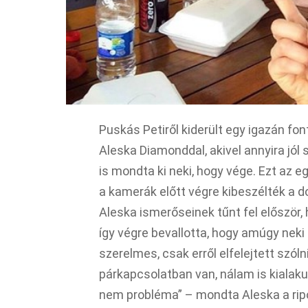
Puskás Petiről kiderült egy igazán fon
Aleska Diamonddal, akivel annyira jó
is mondta ki neki, hogy vége. Ezt az 
a kamerák előtt végre kibeszélték a d
Aleska ismerőseinek tűnt fel először,
így végre bevallotta, hogy amúgy neki 
szerelmes, csak erről elfelejtett szóln
párkapcsolatban van, nálam is kialak
nem probléma” – mondta Aleska a rip