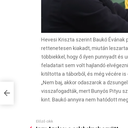
Hevesi Kriszta szerint Baukó Évának 
rettenetesen kiakadt, miután leszarta
többiekkel, hogy ő ilyen punnyadt és 
feladatait sem volt hajlandó elvégez
kitiltotta a táborból, és még vécére i
„Nem baj, akkor odaszarok a dzsungel
visszafogadták, mert Bunyós Pityu sz
kint. Baukó annyira nem hatódott meg: 
Előző cikk
See