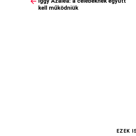
Iggy Azalea: a celebeknek együtt
more
kell működniük
EZEK I