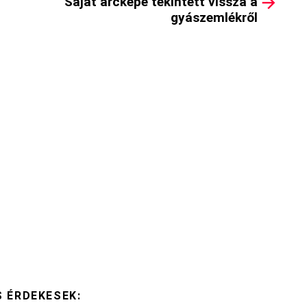
Saját arcképe tekintett vissza a
gyászemlékről
S ÉRDEKESEK: