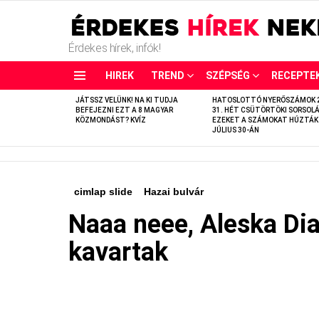
Érdekes hírek, infók!
HIREK
TREND
SZÉPSÉG
RECEPTE
LATEST
JÁTSSZ VELÜNK! NA KI TUDJA
HATOSLOTTÓ NYERŐSZÁMOK 
STORIES
BEFEJEZNI EZT A 8 MAGYAR
31. HÉT CSÜTÖRTÖKI SORSOLÁ
KÖZMONDÁST? KVÍZ
EZEKET A SZÁMOKAT HÚZTÁK
JÚLIUS 30-ÁN
cimlap slide
Hazai bulvár
Naaa neee, Aleska Di
kavartak