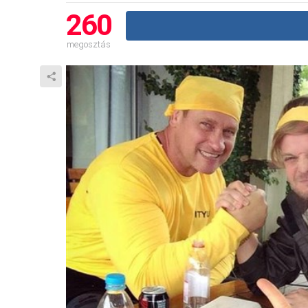
260
megosztás