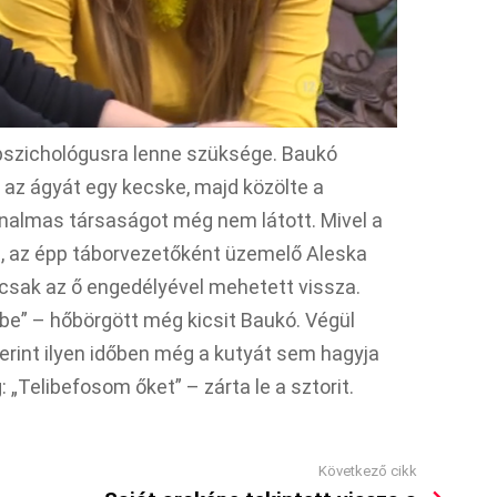
pszichológusra lenne szüksége. Baukó
 az ágyát egy kecske, majd közölte a
unalmas társaságot még nem látott. Mivel a
ni, az épp táborvezetőként üzemelő Aleska
s csak az ő engedélyével mehetett vissza.
be” – hőbörgött még kicsit Baukó. Végül
erint ilyen időben még a kutyát sem hagyja
„Telibefosom őket” – zárta le a sztorit.
Következő cikk