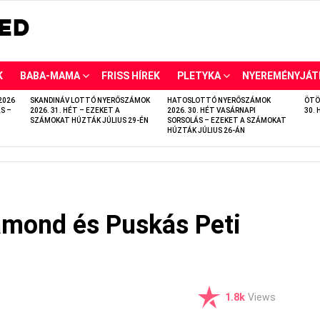
K
BABA-MAMA
FRISS HÍREK
PLETYKA
NYEREMÉNYJÁT
2026
SKANDINÁV LOTTÓ NYERŐSZÁMOK
HATOSLOTTÓ NYERŐSZÁMOK
ÖTÖ
S –
2026. 31. HÉT – EZEKET A
2026. 30. HÉT VASÁRNAPI
30. 
SZÁMOKAT HÚZTÁK JÚLIUS 29-ÉN
SORSOLÁS – EZEKET A SZÁMOKAT
HÚZTÁK JÚLIUS 26-ÁN
amond és Puskás Peti
1.8k
Views