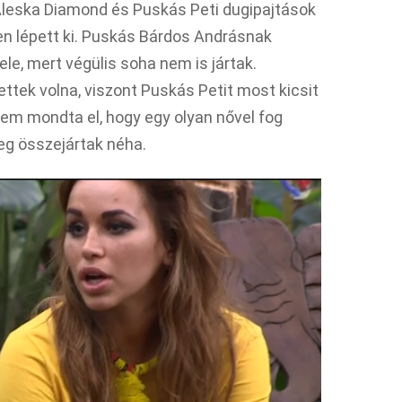
 Aleska Diamond és Puskás Peti dugipajtások
en lépett ki. Puskás Bárdos Andrásnak
le, mert végülis soha nem is jártak.
ettek volna, viszont Puskás Petit most kicsit
k sem mondta el, hogy egy olyan nővel fog
leg összejártak néha.