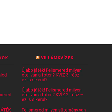
KOK
VILLÁMKVÍZEK
Újabb játék! Felismered milyen
lod
étel van a fotón? KVÍZ 3. rész –
ez is sikerül?
Újabb játék! Felismered milyen
mered
étel van a fotón? KVÍZ 2. rész –
ez is sikerül?
JÁTÉK
Felismered milyen sütemény van