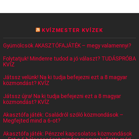
KVÍZMESTER KVÍZEK
Gyümölcsök AKASZTÓFAJÁTÉK – megy valamennyi?
Folytatjuk! Mindenre tudod a jó választ? TUDÁSPRÓBA
KVÍZ
Játssz velünk! Na ki tudja befejezni ezt a 8 magyar
közmondást? KVÍZ
Játssz újra! Na ki tudja befejezni ezt a 8 magyar
közmondást? KVÍZ
Akasztófa játék: Családról szóló közmondások –
Megfejted mind a 6-ot?
Akasztófa játék: Pénzzel kapcsolatos közmondások