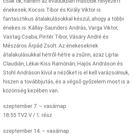
csak ők, hanem az évadukban második helyezett
énekesek, Kocsis Tibor és Király Viktor is
fantasztikus átalakulásokkal készül, ahogy a többi
énekes is: Kállay-Saunders András, Varga Viktor,
Vastag Csaba, Pintér Tibor, Vásáry André és
Mészáros Árpád Zsolt. Az énekeseknek
átalakulásukkal hétről-hétre a zsűrin, azaz Liptai
Claudián, Lékai-Kiss Ramónán, Hajós Andráson és
Stohl Andráson kívül a nézőket is el kell varázsolniuk,
hiszen a továbbjutás, és a végső győzelem most is a
közönség kezében van.
szeptember 7. – vasárnap
18:55 TV2 V / 1. rész
szeptember 14. – vasárnap