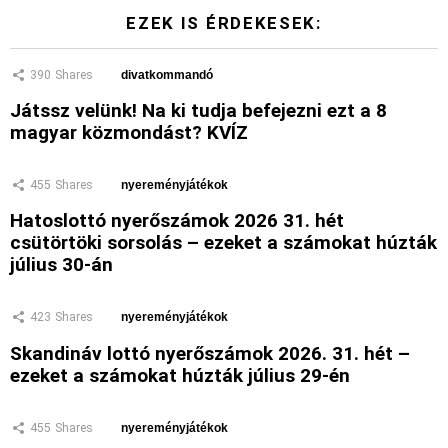
EZEK IS ÉRDEKESEK:
390
Shares
divatkommandó
Játssz velünk! Na ki tudja befejezni ezt a 8
magyar közmondást? KVÍZ
455
Shares
nyereményjátékok
Hatoslottó nyerőszámok 2026 31. hét
csütörtöki sorsolás – ezeket a számokat húzták
július 30-án
423
Shares
nyereményjátékok
Skandináv lottó nyerőszámok 2026. 31. hét –
ezeket a számokat húzták július 29-én
455
Shares
nyereményjátékok