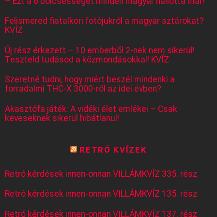
– Ezt a 6 bölcsességet minden magyar hallotta már!
Felismered fiatalkori fotójukról a magyar sztárokat?
KVÍZ
Új rész érkezett – 10 emberből 2-nek nem sikerül!
Teszteld tudásod a közmondásokkal! KVÍZ
Szeretné tudni, hogy miért beszél mindenki a
forradalmi THC-X 3000-ről az idei évben?
Akasztófa játék: A vidéki élet emlékei – Csak
keveseknek sikerül hibátlanul!
RETRÓ KVÍZEK
Retró kérdések innen-onnan VILLÁMKVÍZ 335. rész
Retró kérdések innen-onnan VILLÁMKVÍZ 135. rész
Retró kérdések innen-onnan VILLÁMKVÍZ 137. rész