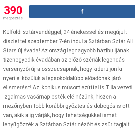
390
megosztás
Külföldi sztárvendéggel, 24 énekessel és megújult
díszlettel szeptember 7-én indul a Sztárban Sztár All
Stars új évada! Az ország legnagyobb házibulijának
tizenegyedik évadában az előző szériák legendás
versenyzői újra összecsapnak, hogy kiderüljön ki
nyeri el közülük a legsokoldalúbb előadónak járó
elismerést! Az ikonikus műsort ezúttal is Tilla vezeti.
Izgalmas vasárnap esték elé nézünk, hiszen a
mezőnyben több korábbi győztes és dobogós is ott
van, akik alig várják, hogy tehetségükkel ismét
lenyűgözzék a Sztárban Sztár nézőit és zsűritagjait.