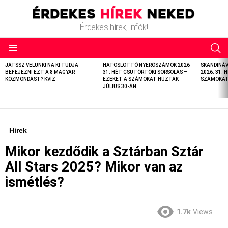
Érdekes hírek, infók!
LATEST
JÁTSSZ VELÜNK! NA KI TUDJA
HATOSLOTTÓ NYERŐSZÁMOK 2026
SKANDINÁ
STORIES
BEFEJEZNI EZT A 8 MAGYAR
31. HÉT CSÜTÖRTÖKI SORSOLÁS –
2026. 31. 
KÖZMONDÁST? KVÍZ
EZEKET A SZÁMOKAT HÚZTÁK
SZÁMOKAT 
JÚLIUS 30-ÁN
Hirek
Mikor kezdődik a Sztárban Sztár
All Stars 2025? Mikor van az
ismétlés?
1.7k
Views