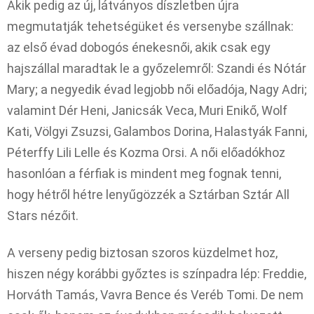
Akik pedig az új, látványos díszletben újra
megmutatják tehetségüket és versenybe szállnak:
az első évad dobogós énekesnői, akik csak egy
hajszállal maradtak le a győzelemről: Szandi és Nótár
Mary; a negyedik évad legjobb női előadója, Nagy Adri;
valamint Dér Heni, Janicsák Veca, Muri Enikő, Wolf
Kati, Völgyi Zsuzsi, Galambos Dorina, Halastyák Fanni,
Péterffy Lili Lelle és Kozma Orsi. A női előadókhoz
hasonlóan a férfiak is mindent meg fognak tenni,
hogy hétről hétre lenyűgözzék a Sztárban Sztár All
Stars nézőit.
A verseny pedig biztosan szoros küzdelmet hoz,
hiszen négy korábbi győztes is színpadra lép: Freddie,
Horváth Tamás, Vavra Bence és Veréb Tomi. De nem