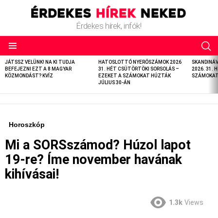
Érdekes hírek, infók!
LATEST
JÁTSSZ VELÜNK! NA KI TUDJA
HATOSLOTTÓ NYERŐSZÁMOK 2026
SKANDINÁ
STORIES
BEFEJEZNI EZT A 8 MAGYAR
31. HÉT CSÜTÖRTÖKI SORSOLÁS –
2026. 31. 
KÖZMONDÁST? KVÍZ
EZEKET A SZÁMOKAT HÚZTÁK
SZÁMOKAT 
JÚLIUS 30-ÁN
Horoszkóp
Mi a SORSszámod? Húzol lapot
19-re? Íme november havának
kihívásai!
1.3k
Views