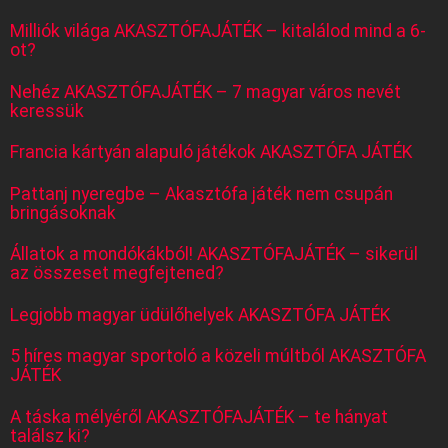
Milliók világa AKASZTÓFAJÁTÉK – kitalálod mind a 6-
ot?
Nehéz AKASZTÓFAJÁTÉK – 7 magyar város nevét
keressük
Francia kártyán alapuló játékok AKASZTÓFA JÁTÉK
Pattanj nyeregbe – Akasztófa játék nem csupán
bringásoknak
Állatok a mondókákból! AKASZTÓFAJÁTÉK – sikerül
az összeset megfejtened?
Legjobb magyar üdülőhelyek AKASZTÓFA JÁTÉK
5 híres magyar sportoló a közeli múltból AKASZTÓFA
JÁTÉK
A táska mélyéről AKASZTÓFAJÁTÉK – te hányat
találsz ki?