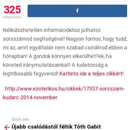
325
megosztás
Nélkülözhetetlen információkhoz juthatsz
sorsszámod segítségével! Nagyon fontos, hogy tudd,
mi az, amit egyáltalán nem szabad csinálnod ebben a
hónapban! A gondok könnyen elkerülhet?ek, ha
követed iránymutatásainkat! A tudatosság a
legtitkosabb fegyvered!
Kattints ide a teljes cikkért!
:
http://www.ezoterikus.hu/cikkek/17357-sorsszam-
kudarc-2014-november
Előző cikk
See
Újabb csalódástól féltik Tóth Gabit
more