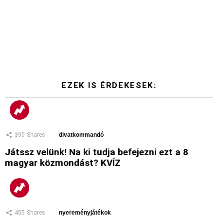
EZEK IS ÉRDEKESEK:
390
Shares
divatkommandó
Játssz velünk! Na ki tudja befejezni ezt a 8
magyar közmondást? KVÍZ
455
Shares
nyereményjátékok