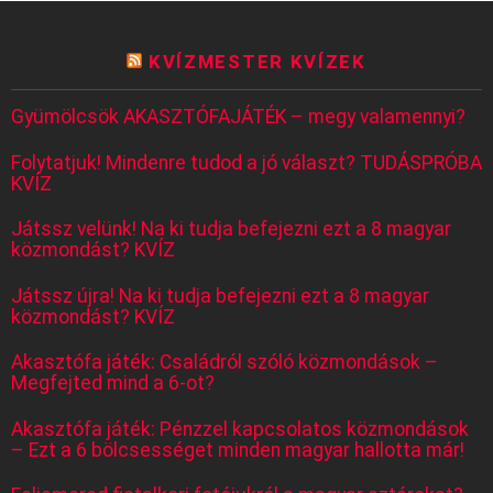
KVÍZMESTER KVÍZEK
Gyümölcsök AKASZTÓFAJÁTÉK – megy valamennyi?
Folytatjuk! Mindenre tudod a jó választ? TUDÁSPRÓBA
KVÍZ
Játssz velünk! Na ki tudja befejezni ezt a 8 magyar
közmondást? KVÍZ
Játssz újra! Na ki tudja befejezni ezt a 8 magyar
közmondást? KVÍZ
Akasztófa játék: Családról szóló közmondások –
Megfejted mind a 6-ot?
Akasztófa játék: Pénzzel kapcsolatos közmondások
– Ezt a 6 bölcsességet minden magyar hallotta már!