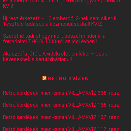
Felismered fiatalkori fotójukról a magyar sztárokat?
KVÍZ
Új rész érkezett – 10 emberből 2-nek nem sikerül!
Teszteld tudásod a közmondásokkal! KVÍZ
Szeretné tudni, hogy miért beszél mindenki a
forradalmi THC-X 3000-ről az idei évben?
Akasztófa játék: A vidéki élet emlékei – Csak
keveseknek sikerül hibátlanul!
RETRÓ KVÍZEK
Retró kérdések innen-onnan VILLÁMKVÍZ 335. rész
Retró kérdések innen-onnan VILLÁMKVÍZ 135. rész
Retró kérdések innen-onnan VILLÁMKVÍZ 137. rész
Retró kérdések innen-onnan VILLÁMKVÍZ 117. rész