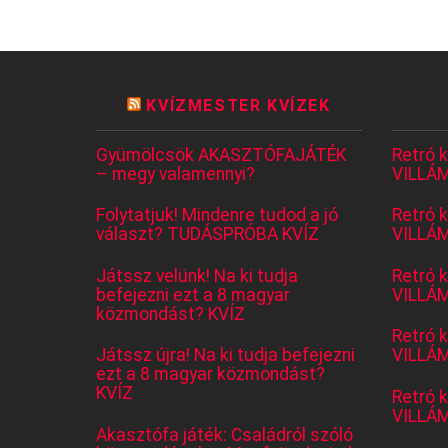
KVÍZMESTER KVÍZEK
Gyümölcsök AKASZTÓFAJÁTÉK
Retró 
– megy valamennyi?
VILLÁM
Folytatjuk! Mindenre tudod a jó
Retró 
választ? TUDÁSPRÓBA KVÍZ
VILLÁM
Játssz velünk! Na ki tudja
Retró 
befejezni ezt a 8 magyar
VILLÁM
közmondást? KVÍZ
Retró 
Játssz újra! Na ki tudja befejezni
VILLÁM
ezt a 8 magyar közmondást?
KVÍZ
Retró 
VILLÁM
Akasztófa játék: Családról szóló