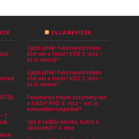
KOK
VILLÁMKVÍZEK
Újabb játék! Felismered milyen
lod
étel van a fotón? KVÍZ 3. rész –
ez is sikerül?
Újabb játék! Felismered milyen
mered
étel van a fotón? KVÍZ 2. rész –
ez is sikerül?
JÁTÉK
Felismered milyen sütemény van
a fotón? KVÍZ 6. rész – ezt is
könnyedén megoldod?
– 7
sük
Újra 6 találós kérdés, tudod a
válaszokat? 4. rész
tékok