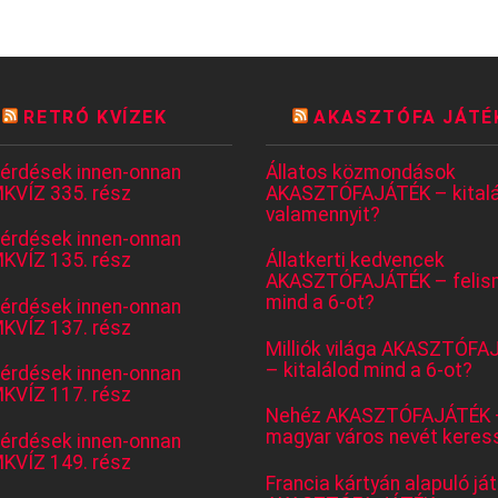
RETRÓ KVÍZEK
AKASZTÓFA JÁTÉ
kérdések innen-onnan
Állatos közmondások
KVÍZ 335. rész
AKASZTÓFAJÁTÉK – kitalá
valamennyit?
kérdések innen-onnan
KVÍZ 135. rész
Állatkerti kedvencek
AKASZTÓFAJÁTÉK – felis
mind a 6-ot?
kérdések innen-onnan
KVÍZ 137. rész
Milliók világa AKASZTÓFA
– kitalálod mind a 6-ot?
kérdések innen-onnan
KVÍZ 117. rész
Nehéz AKASZTÓFAJÁTÉK 
magyar város nevét keres
kérdések innen-onnan
KVÍZ 149. rész
Francia kártyán alapuló já