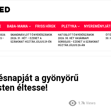
K
BABA-MAMA
FRISS HÍREK
PLETYKA
NYEREMÉNYJÁT
2026
SKANDINÁV LOTTÓ NYERŐSZÁMOK
HATOSLOTTÓ NYERŐSZÁMOK
ÖTÖ
S –
2026. 31. HÉT – EZEKET A
2026. 30. HÉT VASÁRNAPI
30. 
SZÁMOKAT HÚZTÁK JÚLIUS 29-ÉN
SORSOLÁS – EZEKET A SZÁMOKAT
HÚZTÁK JÚLIUS 26-ÁN
ésnapját a gyönyörű
ten éltesse!
1.7k
Views