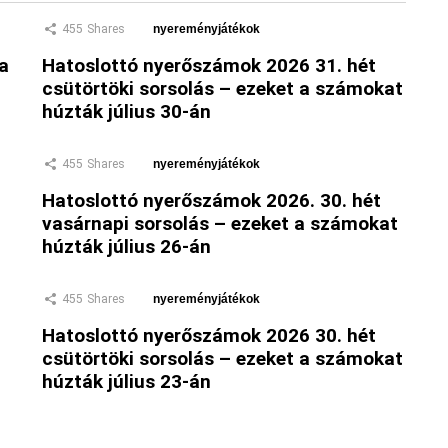
455
Shares
nyereményjátékok
 a
Hatoslottó nyerőszámok 2026 31. hét
csütörtöki sorsolás – ezeket a számokat
húzták július 30-án
455
Shares
nyereményjátékok
Hatoslottó nyerőszámok 2026. 30. hét
vasárnapi sorsolás – ezeket a számokat
húzták július 26-án
455
Shares
nyereményjátékok
Hatoslottó nyerőszámok 2026 30. hét
csütörtöki sorsolás – ezeket a számokat
húzták július 23-án