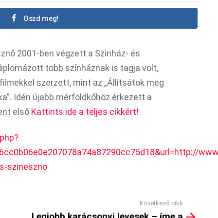
Oszd meg!
sznő 2001-ben végzett a Színház- és
plomázott több színháznak is tagja volt,
ilmekkel szerzett, mint az „Állítsátok meg
a”. Idén újabb mérföldkőhöz érkezett a
ent első
Kattints ide a teljes cikkért!
.php?
=6cc0b06e0e207078a74a87290cc75d18&url=http://www.
as-szineszno
Következő cikk
Legjobb karácsonyi levesek – íme a