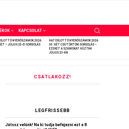
ÉKOK
KAPCSOLAT
SLOTTÓ NYERŐSZÁMOK 2026.
HATOSLOTTÓ NYERŐSZÁMOK 2026
HÉT – JÚLIUS 25-EI SORSOLÁS
30. HÉT CSÜTÖRTÖKI SORSOLÁS –
EZEKET A SZÁMOKAT HÚZTÁK
JÚLIUS 23-ÁN
CSATLAKOZZ!
LEGFRISSEBB
Játssz velünk! Na ki tudja befejezni ezt a 8