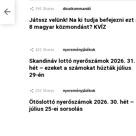
390
Shares
divatkommandó
Játssz velünk! Na ki tudja befejezni ezt
8 magyar közmondást? KVÍZ
423
Shares
nyereményjátékok
Skandináv lottó nyerőszámok 2026. 31.
hét – ezeket a számokat húzták július
29-én
293
Shares
nyereményjátékok
Ötöslottó nyerőszámok 2026. 30. hét –
július 25-ei sorsolás