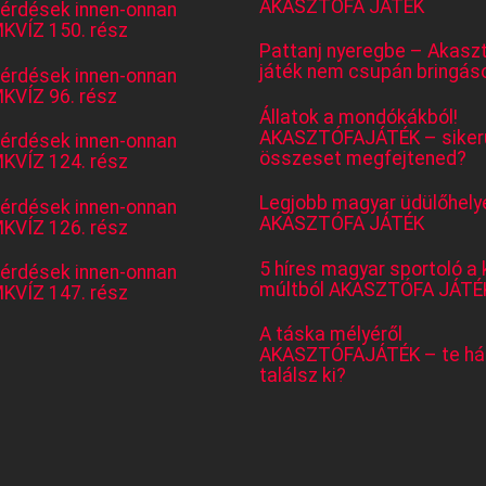
AKASZTÓFA JÁTÉK
kérdések innen-onnan
KVÍZ 150. rész
Pattanj nyeregbe – Akasz
játék nem csupán bringás
kérdések innen-onnan
KVÍZ 96. rész
Állatok a mondókákból!
AKASZTÓFAJÁTÉK – sikerü
kérdések innen-onnan
összeset megfejtened?
KVÍZ 124. rész
Legjobb magyar üdülőhely
kérdések innen-onnan
AKASZTÓFA JÁTÉK
KVÍZ 126. rész
5 híres magyar sportoló a 
kérdések innen-onnan
múltból AKASZTÓFA JÁTÉ
KVÍZ 147. rész
A táska mélyéről
AKASZTÓFAJÁTÉK – te há
találsz ki?