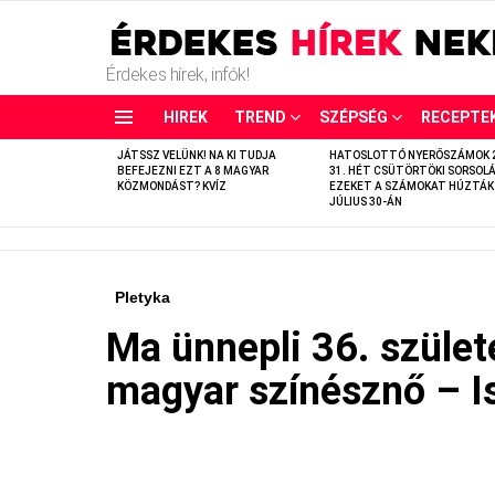
Érdekes hírek, infók!
HIREK
TREND
SZÉPSÉG
RECEPTE
LATEST
JÁTSSZ VELÜNK! NA KI TUDJA
HATOSLOTTÓ NYERŐSZÁMOK 
STORIES
BEFEJEZNI EZT A 8 MAGYAR
31. HÉT CSÜTÖRTÖKI SORSOLÁ
KÖZMONDÁST? KVÍZ
EZEKET A SZÁMOKAT HÚZTÁK
JÚLIUS 30-ÁN
Pletyka
Ma ünnepli 36. szület
magyar színésznő – Is