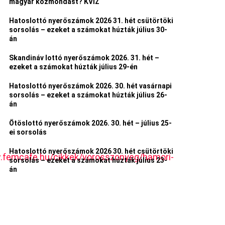
magyar közmondást? KVÍZ
Hatoslottó nyerőszámok 2026 31. hét csütörtöki
sorsolás – ezeket a számokat húzták július 30-
án
Skandináv lottó nyerőszámok 2026. 31. hét –
ezeket a számokat húzták július 29-én
Hatoslottó nyerőszámok 2026. 30. hét vasárnapi
sorsolás – ezeket a számokat húzták július 26-
án
Ötöslottó nyerőszámok 2026. 30. hét – július 25-
ei sorsolás
Hatoslottó nyerőszámok 2026 30. hét csütörtöki
femcafe.hu/cikkek/vorosszonyeg/hamori-
sorsolás – ezeket a számokat húzták július 23-
án