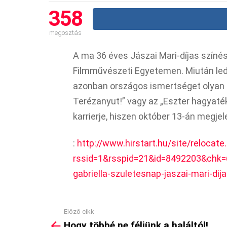
358
megosztás
A ma 36 éves Jászai Mari-díjas színé
Filmművészeti Egyetemen. Miután ledi
azonban országos ismertséget olyan f
Terézanyut!” vagy az „Eszter hagyaték
karrierje, hiszen október 13-án megjel
:
http://www.hirstart.hu/site/relocate
rssid=1&rsspid=21&id=8492203&chk
gabriella-szuletesnap-jaszai-mari-dij
Előző cikk
See
Hogy többé ne féljünk a haláltól!
more