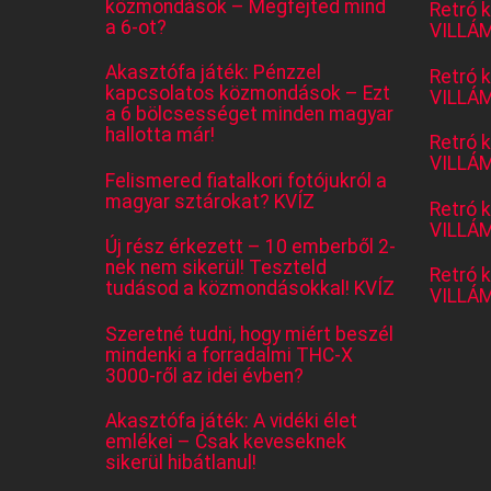
közmondások – Megfejted mind
Retró 
a 6-ot?
VILLÁM
Akasztófa játék: Pénzzel
Retró 
kapcsolatos közmondások – Ezt
VILLÁM
a 6 bölcsességet minden magyar
hallotta már!
Retró 
VILLÁM
Felismered fiatalkori fotójukról a
magyar sztárokat? KVÍZ
Retró 
VILLÁM
Új rész érkezett – 10 emberből 2-
nek nem sikerül! Teszteld
Retró 
tudásod a közmondásokkal! KVÍZ
VILLÁM
Szeretné tudni, hogy miért beszél
mindenki a forradalmi THC-X
3000-ről az idei évben?
Akasztófa játék: A vidéki élet
emlékei – Csak keveseknek
sikerül hibátlanul!