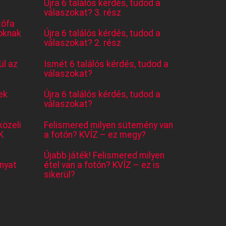
Újra 6 találós kérdés, tudod a
válaszokat? 3. rész
tófa
oknak
Újra 6 találós kérdés, tudod a
válaszokat? 2. rész
l az
Ismét 6 találós kérdés, tudod a
válaszokat?
ek
Újra 6 találós kérdés, tudod a
válaszokat?
közeli
Felismered milyen sütemény van
K
a fotón? KVÍZ – ez megy?
Újabb játék! Felismered milyen
nyat
étel van a fotón? KVÍZ – ez is
sikerül?