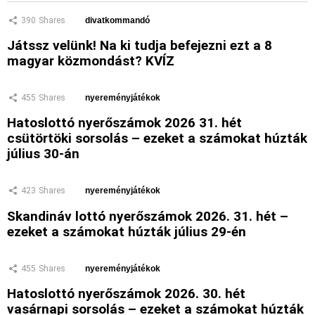
390
Shares
divatkommandó
Játssz velünk! Na ki tudja befejezni ezt a 8
magyar közmondást? KVÍZ
455
Shares
nyereményjátékok
Hatoslottó nyerőszámok 2026 31. hét
csütörtöki sorsolás – ezeket a számokat húzták
július 30-án
423
Shares
nyereményjátékok
Skandináv lottó nyerőszámok 2026. 31. hét –
ezeket a számokat húzták július 29-én
455
Shares
nyereményjátékok
Hatoslottó nyerőszámok 2026. 30. hét
vasárnapi sorsolás – ezeket a számokat húzták