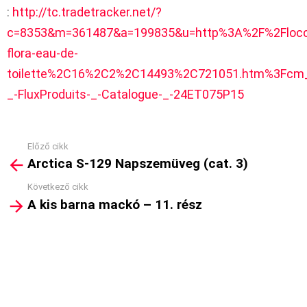
:
http://tc.tradetracker.net/?
c=8353&m=361487&a=199835&u=http%3A%2F%2Flocci
flora-eau-de-
toilette%2C16%2C2%2C14493%2C721051.htm%3Fcm
_-FluxProduits-_-Catalogue-_-24ET075P15
Előző cikk
See
Arctica S-129 Napszemüveg (cat. 3)
more
Következő cikk
A kis barna mackó – 11. rész