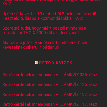
KVÍZ
Új rész érkezett – 10 emberből 2-nek nem sikerül!
Teszteld tudásod a közmondásokkal! KVÍZ
Szeretné tudni, hogy miért beszél mindenki a
forradalmi THC-X 3000-ről az idei évben?
Akasztófa játék: A vidéki élet emlékei – Csak
keveseknek sikerül hibátlanul!
RETRÓ KVÍZEK
Retró kérdések innen-onnan VILLÁMKVÍZ 335. rész
Retró kérdések innen-onnan VILLÁMKVÍZ 135. rész
Retró kérdések innen-onnan VILLÁMKVÍZ 137. rész
Retró kérdések innen-onnan VILLÁMKVÍZ 117. rész