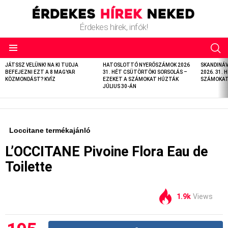
Érdekes hírek, infók!
LATEST
JÁTSSZ VELÜNK! NA KI TUDJA
HATOSLOTTÓ NYERŐSZÁMOK 2026
SKANDINÁ
STORIES
BEFEJEZNI EZT A 8 MAGYAR
31. HÉT CSÜTÖRTÖKI SORSOLÁS –
2026. 31. 
KÖZMONDÁST? KVÍZ
EZEKET A SZÁMOKAT HÚZTÁK
SZÁMOKAT 
JÚLIUS 30-ÁN
Loccitane termékajánló
L’OCCITANE Pivoine Flora Eau de
Toilette
1.9k
Views