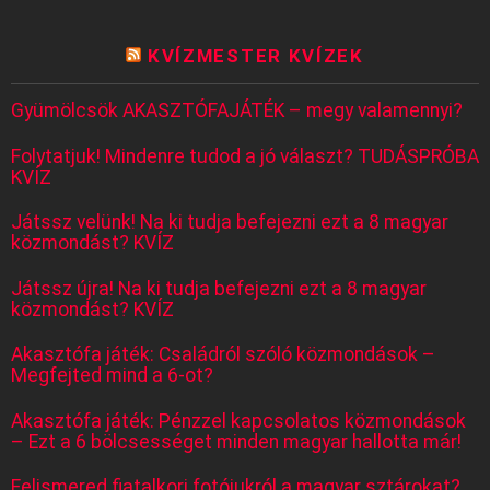
KVÍZMESTER KVÍZEK
Gyümölcsök AKASZTÓFAJÁTÉK – megy valamennyi?
Folytatjuk! Mindenre tudod a jó választ? TUDÁSPRÓBA
KVÍZ
Játssz velünk! Na ki tudja befejezni ezt a 8 magyar
közmondást? KVÍZ
Játssz újra! Na ki tudja befejezni ezt a 8 magyar
közmondást? KVÍZ
Akasztófa játék: Családról szóló közmondások –
Megfejted mind a 6-ot?
Akasztófa játék: Pénzzel kapcsolatos közmondások
– Ezt a 6 bölcsességet minden magyar hallotta már!
Felismered fiatalkori fotójukról a magyar sztárokat?