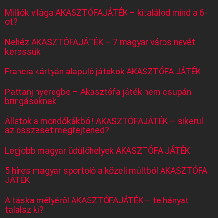
Milliók világa AKASZTÓFAJÁTÉK – kitalálod mind a 6-
ot?
Nehéz AKASZTÓFAJÁTÉK – 7 magyar város nevét
keressük
Francia kártyán alapuló játékok AKASZTÓFA JÁTÉK
Pattanj nyeregbe – Akasztófa játék nem csupán
bringásoknak
Állatok a mondókákból! AKASZTÓFAJÁTÉK – sikerül
az összeset megfejtened?
Legjobb magyar üdülőhelyek AKASZTÓFA JÁTÉK
5 híres magyar sportoló a közeli múltból AKASZTÓFA
JÁTÉK
A táska mélyéről AKASZTÓFAJÁTÉK – te hányat
találsz ki?