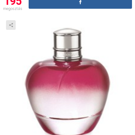
195
megosztás