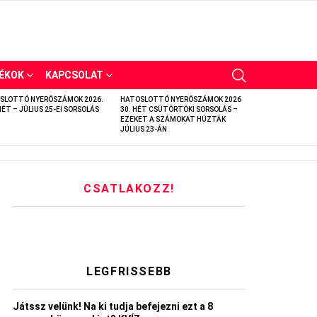
ÉKOK
KAPCSOLAT
SLOTTÓ NYERŐSZÁMOK 2026.
HATOSLOTTÓ NYERŐSZÁMOK 2026
HÉT – JÚLIUS 25-EI SORSOLÁS
30. HÉT CSÜTÖRTÖKI SORSOLÁS –
EZEKET A SZÁMOKAT HÚZTÁK
JÚLIUS 23-ÁN
CSATLAKOZZ!
LEGFRISSEBB
Játssz velünk! Na ki tudja befejezni ezt a 8