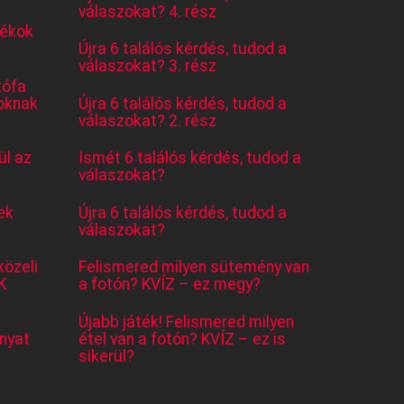
válaszokat? 4. rész
tékok
Újra 6 találós kérdés, tudod a
válaszokat? 3. rész
tófa
oknak
Újra 6 találós kérdés, tudod a
válaszokat? 2. rész
l az
Ismét 6 találós kérdés, tudod a
válaszokat?
ek
Újra 6 találós kérdés, tudod a
válaszokat?
közeli
Felismered milyen sütemény van
K
a fotón? KVÍZ – ez megy?
Újabb játék! Felismered milyen
nyat
étel van a fotón? KVÍZ – ez is
sikerül?