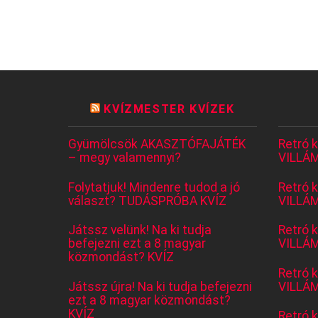
KVÍZMESTER KVÍZEK
Gyümölcsök AKASZTÓFAJÁTÉK
Retró 
– megy valamennyi?
VILLÁM
Folytatjuk! Mindenre tudod a jó
Retró 
választ? TUDÁSPRÓBA KVÍZ
VILLÁM
Játssz velünk! Na ki tudja
Retró 
befejezni ezt a 8 magyar
VILLÁM
közmondást? KVÍZ
Retró 
Játssz újra! Na ki tudja befejezni
VILLÁM
ezt a 8 magyar közmondást?
KVÍZ
Retró 