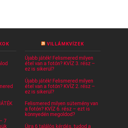
KOK
VILLÁMKVÍZEK
Újabb játék! Felismered milyen
lod
étel van a fotón? KVÍZ 3. rész –
ez is sikerül?
Újabb játék! Felismered milyen
mered
étel van a fotón? KVÍZ 2. rész –
ez is sikerül?
JÁTÉK
Felismered milyen sütemény van
a fotón? KVÍZ 6. rész – ezt is
könnyedén megoldod?
– 7
sük
Újra 6 találós kérdés, tudod a