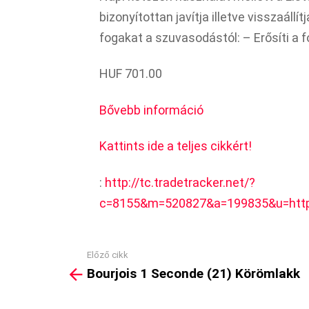
bizonyítottan javítja illetve visszaáll
fogakat a szuvasodástól: – Erősíti 
HUF 701.00
Bővebb információ
Kattints ide a teljes cikkért!
:
http://tc.tradetracker.net/?
c=8155&m=520827&a=199835&u=http%
Előző cikk
See
Bourjois 1 Seconde (21) Körömlakk
more