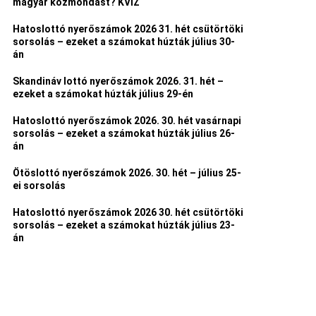
magyar közmondást? KVÍZ
Hatoslottó nyerőszámok 2026 31. hét csütörtöki
sorsolás – ezeket a számokat húzták július 30-
án
Skandináv lottó nyerőszámok 2026. 31. hét –
ezeket a számokat húzták július 29-én
Hatoslottó nyerőszámok 2026. 30. hét vasárnapi
sorsolás – ezeket a számokat húzták július 26-
án
Ötöslottó nyerőszámok 2026. 30. hét – július 25-
ei sorsolás
Hatoslottó nyerőszámok 2026 30. hét csütörtöki
sorsolás – ezeket a számokat húzták július 23-
án