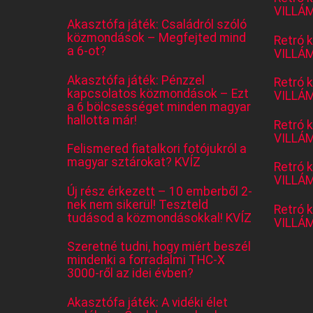
VILLÁM
Akasztófa játék: Családról szóló
közmondások – Megfejted mind
Retró 
a 6-ot?
VILLÁM
Akasztófa játék: Pénzzel
Retró 
kapcsolatos közmondások – Ezt
VILLÁM
a 6 bölcsességet minden magyar
hallotta már!
Retró 
VILLÁM
Felismered fiatalkori fotójukról a
magyar sztárokat? KVÍZ
Retró 
VILLÁM
Új rész érkezett – 10 emberből 2-
nek nem sikerül! Teszteld
Retró 
tudásod a közmondásokkal! KVÍZ
VILLÁM
Szeretné tudni, hogy miért beszél
mindenki a forradalmi THC-X
3000-ről az idei évben?
Akasztófa játék: A vidéki élet