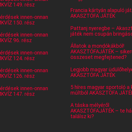
KVÍZ 149. rész
Francia kártyán alapuló já
AKASZTÓFA JÁTÉK
kérdések innen-onnan
KVÍZ 150. rész
Pattanj nyeregbe – Akasz
játék nem csupán bringás
kérdések innen-onnan
KVÍZ 96. rész
Állatok a mondókákból!
AKASZTÓFAJÁTÉK – sikerü
kérdések innen-onnan
összeset megfejtened?
KVÍZ 124. rész
Legjobb magyar üdülőhely
kérdések innen-onnan
AKASZTÓFA JÁTÉK
KVÍZ 126. rész
5 híres magyar sportoló a 
kérdések innen-onnan
múltból AKASZTÓFA JÁTÉ
KVÍZ 147. rész
A táska mélyéről
AKASZTÓFAJÁTÉK – te há
találsz ki?