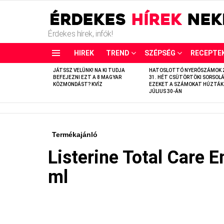
Érdekes hírek, infók!
HIREK
TREND
SZÉPSÉG
RECEPTE
LATEST
JÁTSSZ VELÜNK! NA KI TUDJA
HATOSLOTTÓ NYERŐSZÁMOK 
STORIES
BEFEJEZNI EZT A 8 MAGYAR
31. HÉT CSÜTÖRTÖKI SORSOLÁ
KÖZMONDÁST? KVÍZ
EZEKET A SZÁMOKAT HÚZTÁK
JÚLIUS 30-ÁN
Termékajánló
Listerine Total Care 
ml