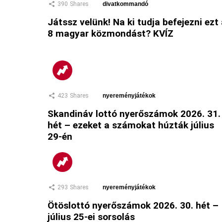
390
Shares
divatkommandó
Játssz velünk! Na ki tudja befejezni ezt
8 magyar közmondást? KVÍZ
423
Shares
nyereményjátékok
Skandináv lottó nyerőszámok 2026. 31.
hét – ezeket a számokat húzták július
29-én
293
Shares
nyereményjátékok
Ötöslottó nyerőszámok 2026. 30. hét –
július 25-ei sorsolás