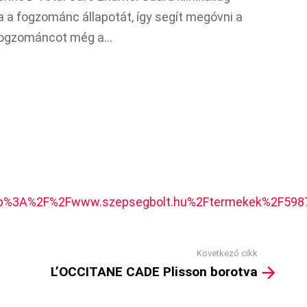
ítja a fogzománc állapotát, így segít megóvni a
a fogzománcot még a…
3A%2F%2Fwww.szepsegbolt.hu%2Ftermekek%2F5987%2F
Következő cikk
L’OCCITANE CADE Plisson borotva