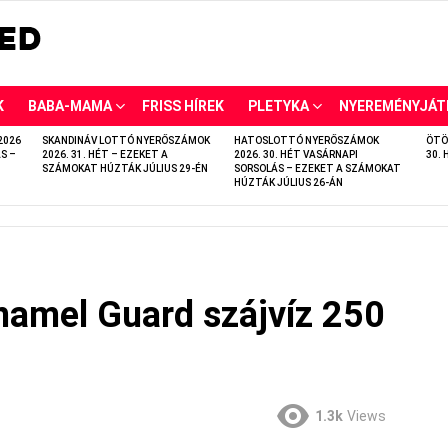
K
BABA-MAMA
FRISS HÍREK
PLETYKA
NYEREMÉNYJÁT
2026
SKANDINÁV LOTTÓ NYERŐSZÁMOK
HATOSLOTTÓ NYERŐSZÁMOK
ÖTÖ
S –
2026. 31. HÉT – EZEKET A
2026. 30. HÉT VASÁRNAPI
30. 
SZÁMOKAT HÚZTÁK JÚLIUS 29-ÉN
SORSOLÁS – EZEKET A SZÁMOKAT
HÚZTÁK JÚLIUS 26-ÁN
Enamel Guard szájvíz 250
1.3k
Views