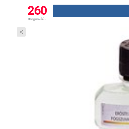
260
megosztás