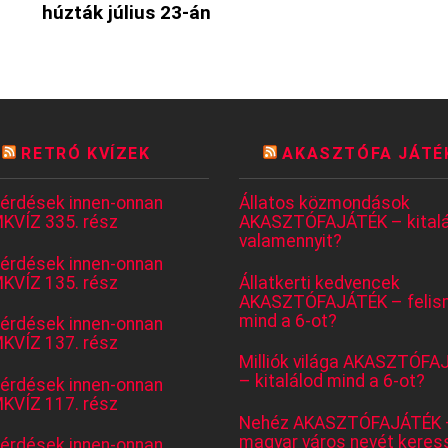
húzták július 23-án
RETRÓ KVÍZEK
AKASZTÓFA JÁTÉ
kérdések innen-onnan
Állatos közmondások
KVÍZ 335. rész
AKASZTÓFAJÁTÉK – kitalá
valamennyit?
kérdések innen-onnan
KVÍZ 135. rész
Állatkerti kedvencek
AKASZTÓFAJÁTÉK – felis
mind a 6-ot?
kérdések innen-onnan
KVÍZ 137. rész
Milliók világa AKASZTÓFA
– kitalálod mind a 6-ot?
kérdések innen-onnan
KVÍZ 117. rész
Nehéz AKASZTÓFAJÁTÉK 
magyar város nevét keres
kérdések innen-onnan