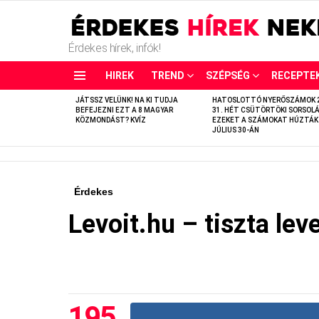
Érdekes hírek, infók!
HIREK
TREND
SZÉPSÉG
RECEPTE
LATEST
JÁTSSZ VELÜNK! NA KI TUDJA
HATOSLOTTÓ NYERŐSZÁMOK 
STORIES
BEFEJEZNI EZT A 8 MAGYAR
31. HÉT CSÜTÖRTÖKI SORSOLÁ
KÖZMONDÁST? KVÍZ
EZEKET A SZÁMOKAT HÚZTÁK
JÚLIUS 30-ÁN
Érdekes
Levoit.hu – tiszta le
195