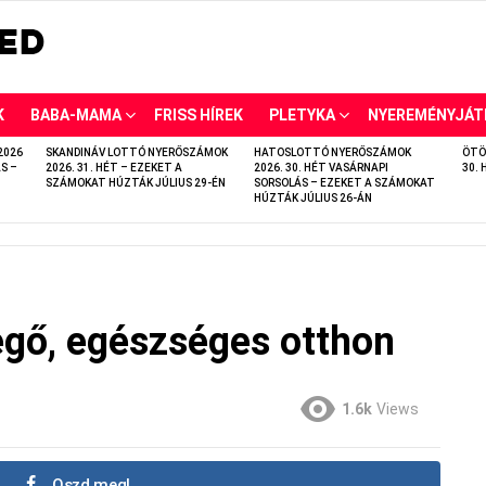
K
BABA-MAMA
FRISS HÍREK
PLETYKA
NYEREMÉNYJÁT
2026
SKANDINÁV LOTTÓ NYERŐSZÁMOK
HATOSLOTTÓ NYERŐSZÁMOK
ÖTÖ
S –
2026. 31. HÉT – EZEKET A
2026. 30. HÉT VASÁRNAPI
30. 
SZÁMOKAT HÚZTÁK JÚLIUS 29-ÉN
SORSOLÁS – EZEKET A SZÁMOKAT
HÚZTÁK JÚLIUS 26-ÁN
vegő, egészséges otthon
1.6k
Views
Oszd meg!