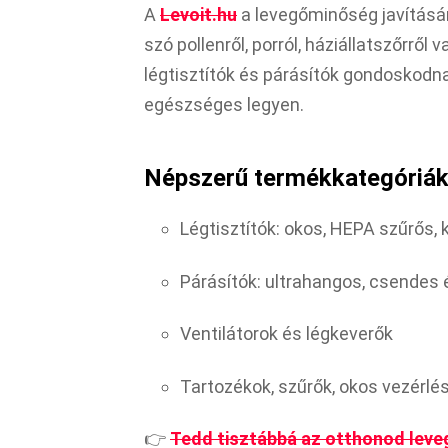
A
Levoit.hu
a levegőminőség javításán
szó pollenről, porról, háziállatszőrről
légtisztítók és párásítók gondoskodna
egészséges legyen.
Népszerű termékkategóriák
Légtisztítók: okos, HEPA szűrős, 
Párásítók: ultrahangos, csendes 
Ventilátorok és légkeverők
Tartozékok, szűrők, okos vezérl
👉
Tedd tisztábbá az otthonod leve