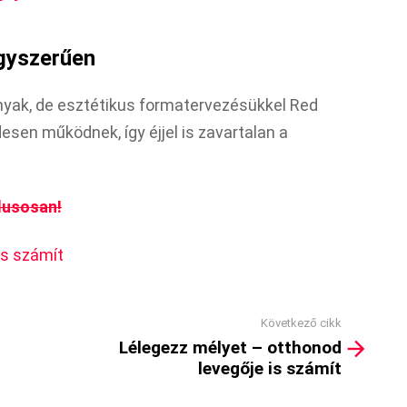
gyszerűen
yak, de esztétikus formatervezésükkel Red
esen működnek, így éjjel is zavartalan a
lusosan!
is számít
Következő cikk
Lélegezz mélyet – otthonod
levegője is számít