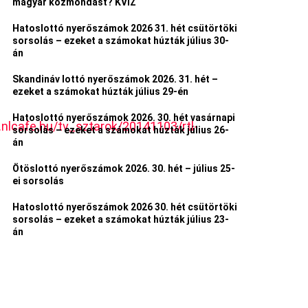
magyar közmondást? KVÍZ
Hatoslottó nyerőszámok 2026 31. hét csütörtöki
sorsolás – ezeket a számokat húzták július 30-
án
Skandináv lottó nyerőszámok 2026. 31. hét –
ezeket a számokat húzták július 29-én
Hatoslottó nyerőszámok 2026. 30. hét vasárnapi
cafe.hu/tv_sztarok/20141103/rtl-
sorsolás – ezeket a számokat húzták július 26-
án
Ötöslottó nyerőszámok 2026. 30. hét – július 25-
ei sorsolás
Hatoslottó nyerőszámok 2026 30. hét csütörtöki
sorsolás – ezeket a számokat húzták július 23-
án