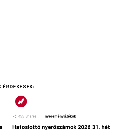
S ÉRDEKESEK:
455
Shares
nyereményjátékok
 a
Hatoslottó nyerőszámok 2026 31. hét