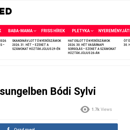
K
BABA-MAMA
FRISS HÍREK
PLETYKA
NYEREMÉNYJÁT
2026
SKANDINÁV LOTTÓ NYERŐSZÁMOK
HATOSLOTTÓ NYERŐSZÁMOK
ÖTÖ
S –
2026. 31. HÉT – EZEKET A
2026. 30. HÉT VASÁRNAPI
30. 
SZÁMOKAT HÚZTÁK JÚLIUS 29-ÉN
SORSOLÁS – EZEKET A SZÁMOKAT
HÚZTÁK JÚLIUS 26-ÁN
zsungelben Bódi Sylvi
1.7k
Views
Oszd meg!