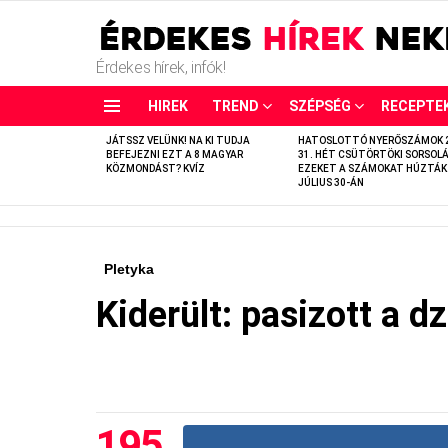
Érdekes hírek, infók!
HIREK
TREND
SZÉPSÉG
RECEPTE
LATEST
JÁTSSZ VELÜNK! NA KI TUDJA
HATOSLOTTÓ NYERŐSZÁMOK 
STORIES
BEFEJEZNI EZT A 8 MAGYAR
31. HÉT CSÜTÖRTÖKI SORSOLÁ
KÖZMONDÁST? KVÍZ
EZEKET A SZÁMOKAT HÚZTÁK
JÚLIUS 30-ÁN
Pletyka
Kiderült: pasizott a d
195