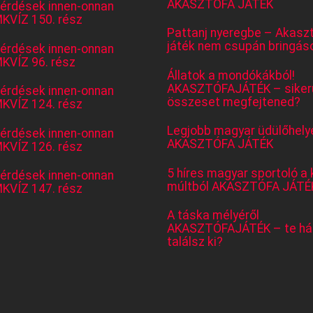
AKASZTÓFA JÁTÉK
kérdések innen-onnan
KVÍZ 150. rész
Pattanj nyeregbe – Akasz
játék nem csupán bringás
kérdések innen-onnan
KVÍZ 96. rész
Állatok a mondókákból!
AKASZTÓFAJÁTÉK – sikerü
kérdések innen-onnan
összeset megfejtened?
KVÍZ 124. rész
Legjobb magyar üdülőhely
kérdések innen-onnan
AKASZTÓFA JÁTÉK
KVÍZ 126. rész
5 híres magyar sportoló a 
kérdések innen-onnan
múltból AKASZTÓFA JÁTÉ
KVÍZ 147. rész
A táska mélyéről
AKASZTÓFAJÁTÉK – te há
találsz ki?