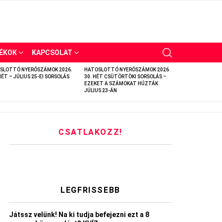
ÉKOK
KAPCSOLAT
SLOTTÓ NYERŐSZÁMOK 2026.
HATOSLOTTÓ NYERŐSZÁMOK 2026
HÉT – JÚLIUS 25-EI SORSOLÁS
30. HÉT CSÜTÖRTÖKI SORSOLÁS –
EZEKET A SZÁMOKAT HÚZTÁK
JÚLIUS 23-ÁN
CSATLAKOZZ!
LEGFRISSEBB
Játssz velünk! Na ki tudja befejezni ezt a 8