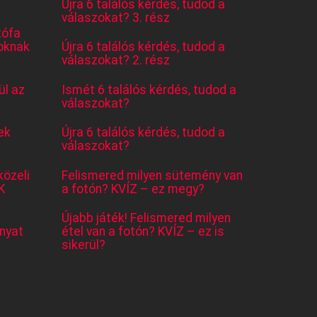
Újra 6 találós kérdés, tudod a
válaszokat? 3. rész
tófa
oknak
Újra 6 találós kérdés, tudod a
válaszokat? 2. rész
l az
Ismét 6 találós kérdés, tudod a
válaszokat?
ek
Újra 6 találós kérdés, tudod a
válaszokat?
közeli
Felismered milyen sütemény van
K
a fotón? KVÍZ – ez megy?
Újabb játék! Felismered milyen
nyat
étel van a fotón? KVÍZ – ez is
sikerül?