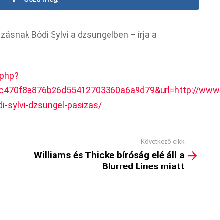
zásnak Bódi Sylvi a dzsungelben – írja a
.php?
c470f8e876b26d55412703360a6a9d79&url=http://www.nl
i-sylvi-dzsungel-pasizas/
Következő cikk
Williams és Thicke bíróság elé áll a
Blurred Lines miatt