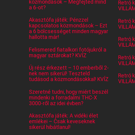
közmondások – Megfejted mind
Retró 
a 6-ot?
VILLÁM
Akasztófa játék: Pénzzel
Retró 
kapcsolatos közmondások – Ezt
VILLÁM
a 6 bölcsességet minden magyar
hallotta már!
Retró 
VILLÁM
Felismered fiatalkori fotójukról a
magyar sztárokat? KVÍZ
Retró 
VILLÁM
Új rész érkezett – 10 emberből 2-
nek nem sikerül! Teszteld
Retró 
tudásod a közmondásokkal! KVÍZ
VILLÁM
Szeretné tudni, hogy miért beszél
mindenki a forradalmi THC-X
3000-ről az idei évben?
Akasztófa játék: A vidéki élet
emlékei – Csak keveseknek
sikerül hibátlanul!