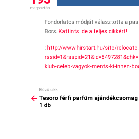
megosztás
Fondorlatos módját választotta a pasi
Bors.
Kattints ide a teljes cikkért!
:
http://www.hirstart.hu/site/relocate
rssid=1&rsspid=21&id=8497281&chk=
klub-celeb-vagyok-ments-ki-innen-bod
Előző cikk
See
Tesoro férfi parfüm ajándékcsomag
more
1 db