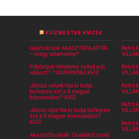
KVÍZMESTER KVÍZEK
Gyümölcsök AKASZTÓFAJÁTÉK
Retró 
– megy valamennyi?
VILLÁM
Folytatjuk! Mindenre tudod a jó
Retró 
választ? TUDÁSPRÓBA KVÍZ
VILLÁM
Játssz velünk! Na ki tudja
Retró 
befejezni ezt a 8 magyar
VILLÁM
közmondást? KVÍZ
Retró 
Játssz újra! Na ki tudja befejezni
VILLÁM
ezt a 8 magyar közmondást?
KVÍZ
Retró 
VILLÁM
Akasztófa játék: Családról szóló