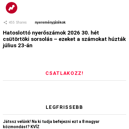
455
Shares
nyereményjátékok
Hatoslottó nyerőszámok 2026 30. hét
csütörtöki sorsolás – ezeket a számokat húzták
július 23-án
CSATLAKOZZ!
LEGFRISSEBB
Játssz velünk! Na ki tudja befejezni ezt a 8 magyar
közmondást? KVÍZ