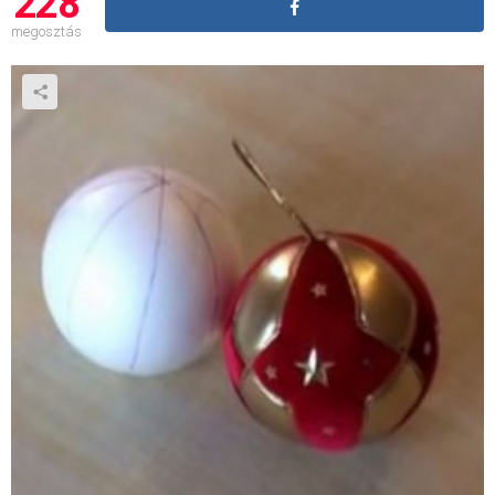
228
megosztás