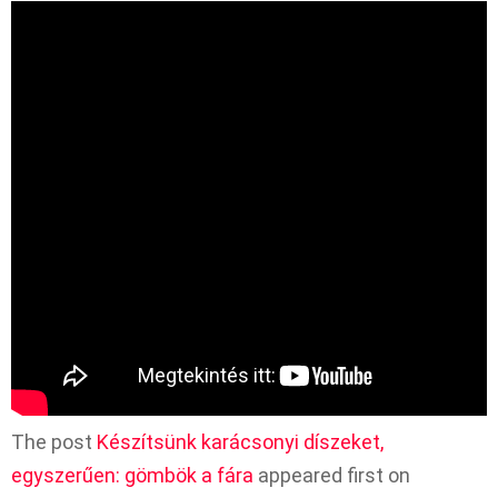
The post
Készítsünk karácsonyi díszeket,
egyszerűen: gömbök a fára
appeared first on