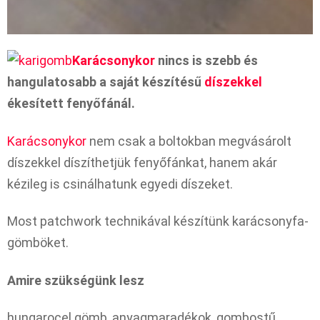
Karácsonykor
nincs is szebb és
hangulatosabb a saját készítésű
díszekkel
ékesített fenyőfánál.
Karácsonykor
nem csak a boltokban megvásárolt
díszekkel díszíthetjük fenyőfánkat, hanem akár
kézileg is csinálhatunk egyedi díszeket.
Most patchwork technikával készítünk karácsonyfa-
gömböket.
Amire szükségünk lesz
hungarocel gömb, anyagmaradékok, gombostű,