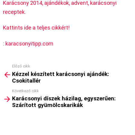
Karácsony 2014, ajándékok, advent, karácsonyi
receptek
.
Kattints ide a teljes cikkért!
:
karacsonyitipp.com
Előző cikk
See
Kézzel készített karácsonyi ajándék:
more
Csokitallér
Következő cikk
Karácsonyi díszek házilag, egyszerűen:
Szárított gyümölcskarikák