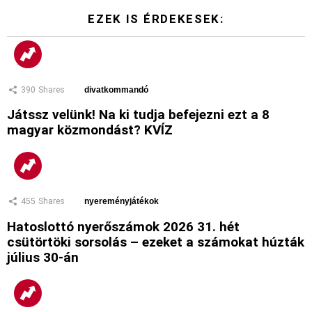
EZEK IS ÉRDEKESEK:
390
Shares
divatkommandó
Játssz velünk! Na ki tudja befejezni ezt a 8
magyar közmondást? KVÍZ
455
Shares
nyereményjátékok
Hatoslottó nyerőszámok 2026 31. hét
csütörtöki sorsolás – ezeket a számokat húzták
július 30-án