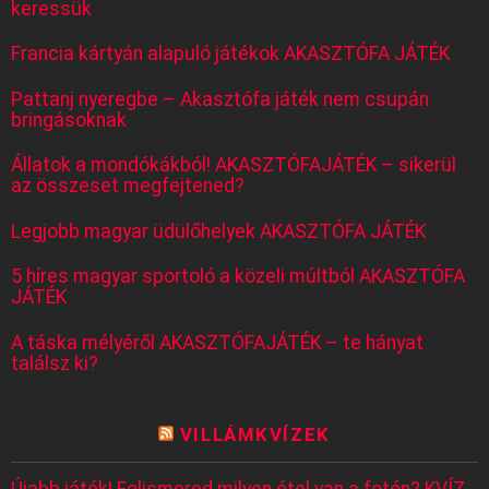
keressük
Francia kártyán alapuló játékok AKASZTÓFA JÁTÉK
Pattanj nyeregbe – Akasztófa játék nem csupán
bringásoknak
Állatok a mondókákból! AKASZTÓFAJÁTÉK – sikerül
az összeset megfejtened?
Legjobb magyar üdülőhelyek AKASZTÓFA JÁTÉK
5 híres magyar sportoló a közeli múltból AKASZTÓFA
JÁTÉK
A táska mélyéről AKASZTÓFAJÁTÉK – te hányat
találsz ki?
VILLÁMKVÍZEK
Újabb játék! Felismered milyen étel van a fotón? KVÍZ