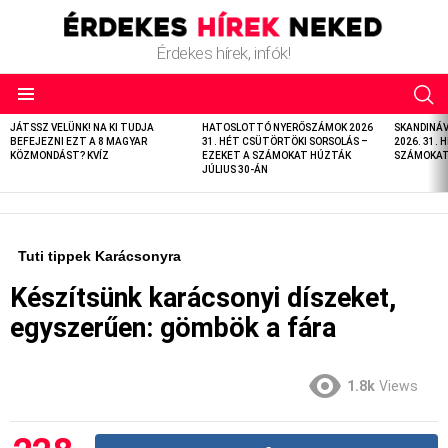
Érdekes hírek, infók!
LATEST
JÁTSSZ VELÜNK! NA KI TUDJA
HATOSLOTTÓ NYERŐSZÁMOK 2026
SKANDINÁ
STORIES
BEFEJEZNI EZT A 8 MAGYAR
31. HÉT CSÜTÖRTÖKI SORSOLÁS –
2026. 31. 
KÖZMONDÁST? KVÍZ
EZEKET A SZÁMOKAT HÚZTÁK
SZÁMOKAT 
JÚLIUS 30-ÁN
Tuti tippek Karácsonyra
Készítsünk karácsonyi díszeket,
egyszerűen: gömbök a fára
1.8k
Views