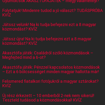
Gyümölcsök AKASZTÓFAJÁTÉK – megy valamennyi?
Folytatjuk! Mindenre tudod a jó választ? TUDÁSPRÓBA
KVÍZ
Játssz velünk! Na ki tudja befejezni ezt a 8 magyar
közmondást? KVÍZ
Játssz újra! Na ki tudja befejezni ezt a 8 magyar
közmondást? KVÍZ
Akasztófa játék: Családról szóló közmondások –
Megfejted mind a 6-ot?
Akasztófa játék: Pénzzel kapcsolatos közmondások
– Ezt a 6 bölcsességet minden magyar hallotta már!
Felismered fiatalkori fotójukról a magyar sztárokat?
KVÍZ
Új rész érkezett – 10 emberből 2-nek nem sikerül!
Teszteld tudásod a közmondásokkal! KVÍZ