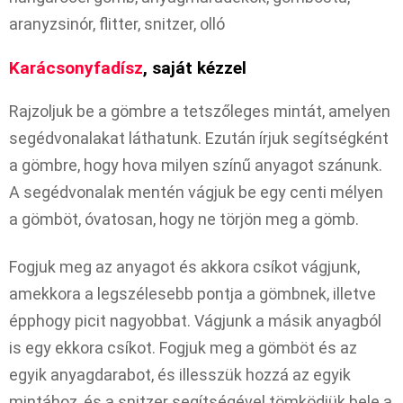
aranyzsinór, flitter, snitzer, olló
Karácsonyfadísz
, saját kézzel
Rajzoljuk be a gömbre a tetszőleges mintát, amelyen
segédvonalakat láthatunk. Ezután írjuk segítségként
a gömbre, hogy hova milyen színű anyagot szánunk.
A segédvonalak mentén vágjuk be egy centi mélyen
a gömböt, óvatosan, hogy ne törjön meg a gömb.
Fogjuk meg az anyagot és akkora csíkot vágjunk,
amekkora a legszélesebb pontja a gömbnek, illetve
épphogy picit nagyobbat. Vágjunk a másik anyagból
is egy ekkora csíkot. Fogjuk meg a gömböt és az
egyik anyagdarabot, és illesszük hozzá az egyik
mintához, és a snitzer segítségével tömködjük bele a