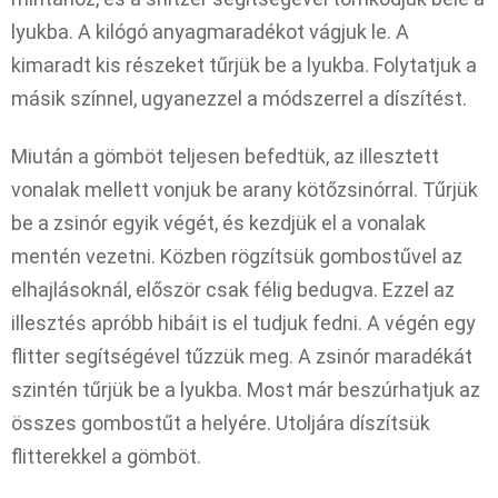
lyukba. A kilógó anyagmaradékot vágjuk le. A
kimaradt kis részeket tűrjük be a lyukba. Folytatjuk a
másik színnel, ugyanezzel a módszerrel a díszítést.
Miután a gömböt teljesen befedtük, az illesztett
vonalak mellett vonjuk be arany kötőzsinórral. Tűrjük
be a zsinór egyik végét, és kezdjük el a vonalak
mentén vezetni. Közben rögzítsük gombostűvel az
elhajlásoknál, először csak félig bedugva. Ezzel az
illesztés apróbb hibáit is el tudjuk fedni. A végén egy
flitter segítségével tűzzük meg. A zsinór maradékát
szintén tűrjük be a lyukba. Most már beszúrhatjuk az
összes gombostűt a helyére. Utoljára díszítsük
flitterekkel a gömböt.