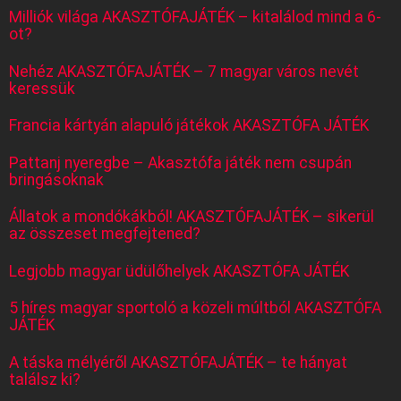
Milliók világa AKASZTÓFAJÁTÉK – kitalálod mind a 6-
ot?
Nehéz AKASZTÓFAJÁTÉK – 7 magyar város nevét
keressük
Francia kártyán alapuló játékok AKASZTÓFA JÁTÉK
Pattanj nyeregbe – Akasztófa játék nem csupán
bringásoknak
Állatok a mondókákból! AKASZTÓFAJÁTÉK – sikerül
az összeset megfejtened?
Legjobb magyar üdülőhelyek AKASZTÓFA JÁTÉK
5 híres magyar sportoló a közeli múltból AKASZTÓFA
JÁTÉK
A táska mélyéről AKASZTÓFAJÁTÉK – te hányat
találsz ki?