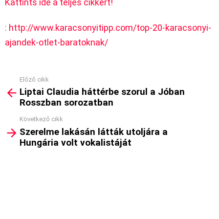
Kattints ide a teljes cikkért!
:
http://www.karacsonyitipp.com/top-20-karacsonyi-
ajandek-otlet-baratoknak/
Előző cikk
See
Liptai Claudia háttérbe szorul a Jóban
more
Rosszban sorozatban
Következő cikk
Szerelme lakásán látták utoljára a
Hungária volt vokalistáját