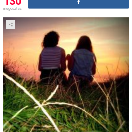
130
megosztás