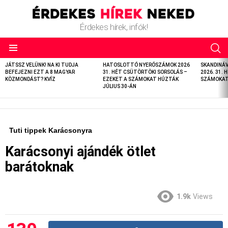
Érdekes hírek, infók!
LATEST
JÁTSSZ VELÜNK! NA KI TUDJA
HATOSLOTTÓ NYERŐSZÁMOK 2026
SKANDINÁ
STORIES
BEFEJEZNI EZT A 8 MAGYAR
31. HÉT CSÜTÖRTÖKI SORSOLÁS –
2026. 31. 
KÖZMONDÁST? KVÍZ
EZEKET A SZÁMOKAT HÚZTÁK
SZÁMOKAT 
JÚLIUS 30-ÁN
Tuti tippek Karácsonyra
Karácsonyi ajándék ötlet
barátoknak
1.9k
Views