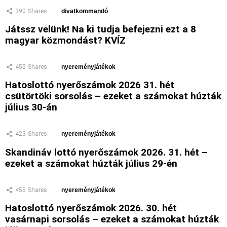
390
Shares
divatkommandó
Játssz velünk! Na ki tudja befejezni ezt a 8
magyar közmondást? KVÍZ
455
Shares
nyereményjátékok
Hatoslottó nyerőszámok 2026 31. hét
csütörtöki sorsolás – ezeket a számokat húzták
július 30-án
423
Shares
nyereményjátékok
Skandináv lottó nyerőszámok 2026. 31. hét –
ezeket a számokat húzták július 29-én
455
Shares
nyereményjátékok
Hatoslottó nyerőszámok 2026. 30. hét
vasárnapi sorsolás – ezeket a számokat húzták