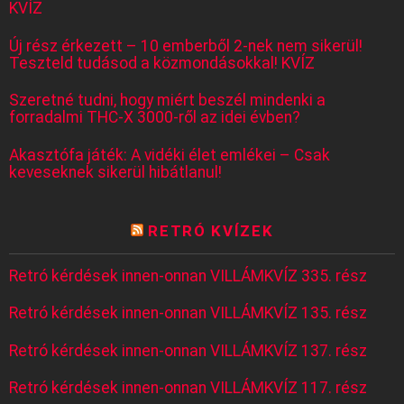
KVÍZ
Új rész érkezett – 10 emberből 2-nek nem sikerül!
Teszteld tudásod a közmondásokkal! KVÍZ
Szeretné tudni, hogy miért beszél mindenki a
forradalmi THC-X 3000-ről az idei évben?
Akasztófa játék: A vidéki élet emlékei – Csak
keveseknek sikerül hibátlanul!
RETRÓ KVÍZEK
Retró kérdések innen-onnan VILLÁMKVÍZ 335. rész
Retró kérdések innen-onnan VILLÁMKVÍZ 135. rész
Retró kérdések innen-onnan VILLÁMKVÍZ 137. rész
Retró kérdések innen-onnan VILLÁMKVÍZ 117. rész