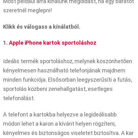
Most például arra kínálunk megoldást, ha egy barátot
szeretnél meglepni!
Klikk és válogass a kínálatból.
1.
Apple iPhone kartok sportoláshoz
Ideális termék sportoláshoz, melynek köszönhetően
kényelmesen használható telefonjának majdnem
minden funkciója. Elsősorban leegyszerűsíti a futás,
sportolás közbeni zenehallgatást, esetleges
telefonálást.
A telefont a kartokba helyezve a legideálisabb
módon lehet a karon a kívánt helyen rögzíteni,
kényelmes és biztonságos viseletet biztosítva. A kar