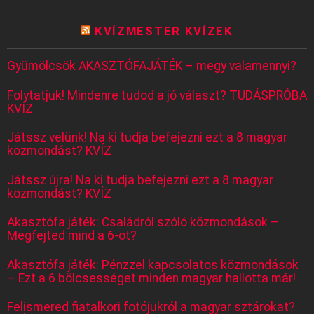
KVÍZMESTER KVÍZEK
Gyümölcsök AKASZTÓFAJÁTÉK – megy valamennyi?
Folytatjuk! Mindenre tudod a jó választ? TUDÁSPRÓBA
KVÍZ
Játssz velünk! Na ki tudja befejezni ezt a 8 magyar
közmondást? KVÍZ
Játssz újra! Na ki tudja befejezni ezt a 8 magyar
közmondást? KVÍZ
Akasztófa játék: Családról szóló közmondások –
Megfejted mind a 6-ot?
Akasztófa játék: Pénzzel kapcsolatos közmondások
– Ezt a 6 bölcsességet minden magyar hallotta már!
Felismered fiatalkori fotójukról a magyar sztárokat?