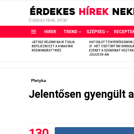
Érdekes hírek, infók!
HIREK
TREND
SZÉPSÉG
RECEPTE
LATEST
JÁTSSZ VELÜNK! NA KI TUDJA
HATOSLOTTÓ NYERŐSZÁMOK 
STORIES
BEFEJEZNI EZT A 8 MAGYAR
31. HÉT CSÜTÖRTÖKI SORSOLÁ
KÖZMONDÁST? KVÍZ
EZEKET A SZÁMOKAT HÚZTÁK
JÚLIUS 30-ÁN
Pletyka
Jelentősen gyengült a
130