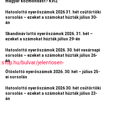
magyar közmondást? KVÍZ
Hatoslottó nyerőszámok 2026 31. hét csütörtöki
sorsolás – ezeket a számokat húzták július 30-
án
Skandináv lottó nyerőszámok 2026. 31. hét –
ezeket a számokat húzták július 29-én
Hatoslottó nyerőszámok 2026. 30. hét vasárnapi
sorsolás – ezeket a számokat húzták július 26-
án
top.hu/bulvar/jelentosen-
Ötöslottó nyerőszámok 2026. 30. hét – július 25-
ei sorsolás
Hatoslottó nyerőszámok 2026 30. hét csütörtöki
sorsolás – ezeket a számokat húzták július 23-
án