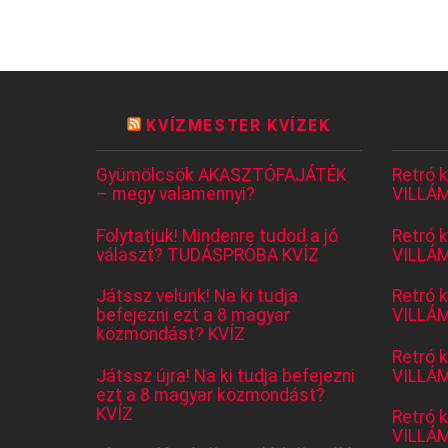
KVÍZMESTER KVÍZEK
Gyümölcsök AKASZTÓFAJÁTÉK
Retró 
– megy valamennyi?
VILLÁM
Folytatjuk! Mindenre tudod a jó
Retró 
választ? TUDÁSPRÓBA KVÍZ
VILLÁM
Játssz velünk! Na ki tudja
Retró 
befejezni ezt a 8 magyar
VILLÁM
közmondást? KVÍZ
Retró 
Játssz újra! Na ki tudja befejezni
VILLÁM
ezt a 8 magyar közmondást?
KVÍZ
Retró 
VILLÁM