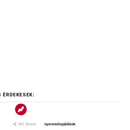
S ÉRDEKESEK:
455
Shares
nyereményjátékok