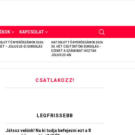
ÉKOK
KAPCSOLAT
SLOTTÓ NYERŐSZÁMOK 2026.
HATOSLOTTÓ NYERŐSZÁMOK 2026
HÉT – JÚLIUS 25-EI SORSOLÁS
30. HÉT CSÜTÖRTÖKI SORSOLÁS –
EZEKET A SZÁMOKAT HÚZTÁK
JÚLIUS 23-ÁN
CSATLAKOZZ!
LEGFRISSEBB
Játssz velünk! Na ki tudja befejezni ezt a 8