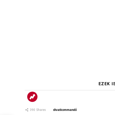
EZEK I
390
Shares
divatkommandó