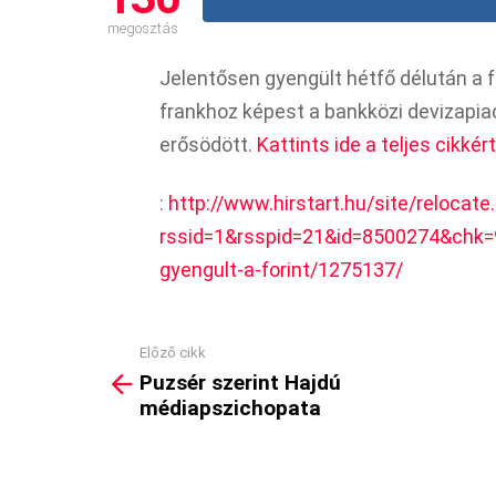
megosztás
Jelentősen gyengült hétfő délután a fo
frankhoz képest a bankközi devizapiac
erősödött.
Kattints ide a teljes cikkért
:
http://www.hirstart.hu/site/relocate
rssid=1&rsspid=21&id=8500274&chk=
gyengult-a-forint/1275137/
Előző cikk
See
Puzsér szerint Hajdú
more
médiapszichopata