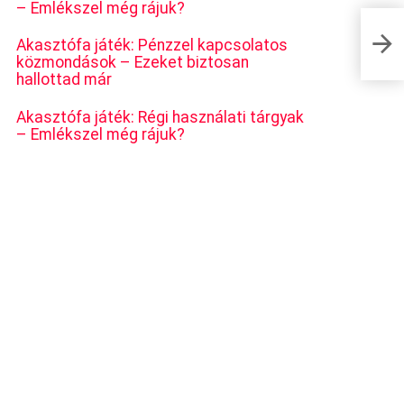
– Emlékszel még rájuk?
A kikiá
Akasztófa játék: Pénzzel kapcsolatos
a szell
közmondások – Ezeket biztosan
hallottad már
Akasztófa játék: Régi használati tárgyak
– Emlékszel még rájuk?