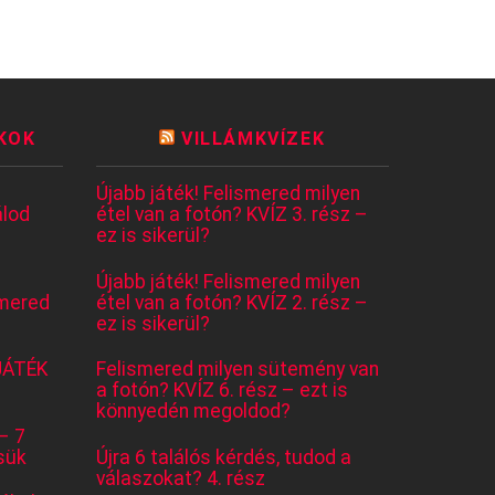
KOK
VILLÁMKVÍZEK
Újabb játék! Felismered milyen
lod
étel van a fotón? KVÍZ 3. rész –
ez is sikerül?
Újabb játék! Felismered milyen
mered
étel van a fotón? KVÍZ 2. rész –
ez is sikerül?
JÁTÉK
Felismered milyen sütemény van
a fotón? KVÍZ 6. rész – ezt is
könnyedén megoldod?
– 7
sük
Újra 6 találós kérdés, tudod a
válaszokat? 4. rész