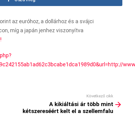
rint az euróhoz, a dollárhoz és a svájci
on, míg a japán jenhez viszonyítva
!
.php?
9c242155ab1ad62c3bcabe1dca1989d0&url=http://www.s
Következő cikk
A kikiáltási ár több mint
kétszereséért kelt el a szellemfalu