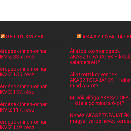
RETRÓ KVÍZEK
AKASZTÓFA JÁTÉ
kérdések innen-onnan
Állatos közmondások
KVÍZ 335. rész
AKASZTÓFAJÁTÉK – kitalá
valamennyit?
kérdések innen-onnan
KVÍZ 135. rész
Állatkerti kedvencek
AKASZTÓFAJÁTÉK – felis
mind a 6-ot?
kérdések innen-onnan
KVÍZ 137. rész
Milliók világa AKASZTÓFA
– kitalálod mind a 6-ot?
kérdések innen-onnan
KVÍZ 117. rész
Nehéz AKASZTÓFAJÁTÉK 
magyar város nevét keres
kérdések innen-onnan
KVÍZ 149. rész