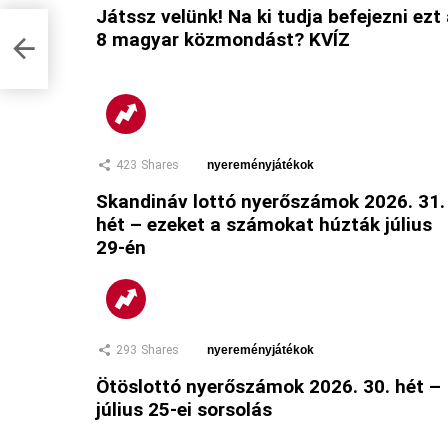
Játssz velünk! Na ki tudja befejezni ezt
8 magyar közmondást? KVÍZ
423
Shares
nyereményjátékok
Skandináv lottó nyerőszámok 2026. 31.
hét – ezeket a számokat húzták július
29-én
293
Shares
nyereményjátékok
Ötöslottó nyerőszámok 2026. 30. hét –
július 25-ei sorsolás