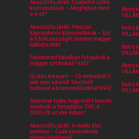
Akasztófa játék: Családról szóló
közmondások – Megfejted mind
Retró 
a 6-ot?
VILLÁM
Akasztófa játék: Pénzzel
Retró 
kapcsolatos közmondások – Ezt
VILLÁM
a 6 bölcsességet minden magyar
hallotta már!
Retró 
VILLÁM
Felismered fiatalkori fotójukról a
magyar sztárokat? KVÍZ
Retró 
VILLÁM
Új rész érkezett – 10 emberből 2-
nek nem sikerül! Teszteld
Retró 
tudásod a közmondásokkal! KVÍZ
VILLÁM
Szeretné tudni, hogy miért beszél
mindenki a forradalmi THC-X
3000-ről az idei évben?
Akasztófa játék: A vidéki élet
emlékei – Csak keveseknek
sikerül hibátlanul!