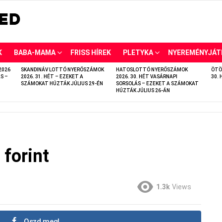
K
BABA-MAMA
FRISS HÍREK
PLETYKA
NYEREMÉNYJÁT
2026
SKANDINÁV LOTTÓ NYERŐSZÁMOK
HATOSLOTTÓ NYERŐSZÁMOK
ÖTÖ
S –
2026. 31. HÉT – EZEKET A
2026. 30. HÉT VASÁRNAPI
30. 
SZÁMOKAT HÚZTÁK JÚLIUS 29-ÉN
SORSOLÁS – EZEKET A SZÁMOKAT
HÚZTÁK JÚLIUS 26-ÁN
 forint
1.3k
Views
Oszd meg!