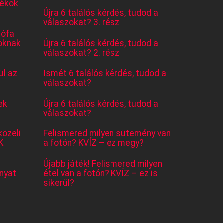
tékok
Újra 6 találós kérdés, tudod a
válaszokat? 3. rész
tófa
oknak
Újra 6 találós kérdés, tudod a
válaszokat? 2. rész
l az
Ismét 6 találós kérdés, tudod a
válaszokat?
ek
Újra 6 találós kérdés, tudod a
válaszokat?
közeli
Felismered milyen sütemény van
K
a fotón? KVÍZ – ez megy?
Újabb játék! Felismered milyen
nyat
étel van a fotón? KVÍZ – ez is
sikerül?