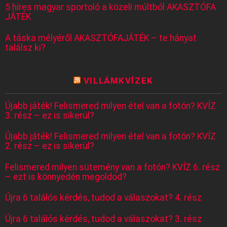
5 híres magyar sportoló a közeli múltból AKASZTÓFA
JÁTÉK
A táska mélyéről AKASZTÓFAJÁTÉK – te hányat
találsz ki?
VILLÁMKVÍZEK
Újabb játék! Felismered milyen étel van a fotón? KVÍZ
3. rész – ez is sikerül?
Újabb játék! Felismered milyen étel van a fotón? KVÍZ
2. rész – ez is sikerül?
Felismered milyen sütemény van a fotón? KVÍZ 6. rész
– ezt is könnyedén megoldod?
Újra 6 találós kérdés, tudod a válaszokat? 4. rész
Újra 6 találós kérdés, tudod a válaszokat? 3. rész