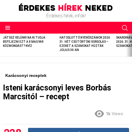
Érdekes hírek, infók!
LATEST
JÁTSSZ VELÜNK! NA KI TUDJA
HATOSLOTTÓ NYERŐSZÁMOK 2026
SKANDINÁ
STORIES
BEFEJEZNI EZT A 8 MAGYAR
31. HÉT CSÜTÖRTÖKI SORSOLÁS –
2026. 31. 
KÖZMONDÁST? KVÍZ
EZEKET A SZÁMOKAT HÚZTÁK
SZÁMOKAT 
JÚLIUS 30-ÁN
Karácsonyi receptek
Isteni karácsonyi leves Borbás
Marcsitól – recept
1k
Views