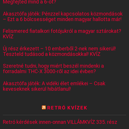
Megfejted mind a 6-ot?
Akasztófa játék: Pénzzel kapcsolatos közmondások
– Ezt a 6 bölcsességet minden magyar hallotta már!
Felismered fiatalkori fotójukról a magyar sztárokat?
KVÍZ
Új rész érkezett – 10 emberből 2-nek nem sikerül!
Teszteld tudásod a közmondásokkal! KVÍZ
Szeretné tudni, hogy miért beszél mindenki a
forradalmi THC-X 3000-ről az idei évben?
Akasztófa játék: A vidéki élet emlékei – Csak
keveseknek sikerül hibátlanul!
RETRÓ KVÍZEK
Retró kérdések innen-onnan VILLÁMKVÍZ 335. rész