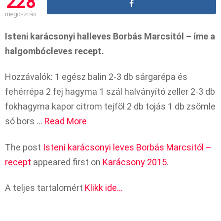
228
megosztás
Isteni karácsonyi halleves Borbás Marcsitól – íme a
halgombócleves recept.
Hozzávalók: 1 egész balin 2-3 db sárgarépa és
fehérrépa 2 fej hagyma 1 szál halványító zeller 2-3 db
fokhagyma kapor citrom tejföl 2 db tojás 1 db zsömle
só bors …
Read More
The post
Isteni karácsonyi leves Borbás Marcsitól –
recept
appeared first on
Karácsony 2015
.
A teljes tartalomért
Klikk ide…