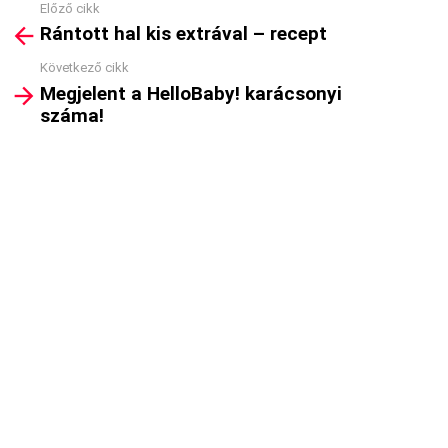
Előző cikk
See
Rántott hal kis extrával – recept
more
Következő cikk
Megjelent a HelloBaby! karácsonyi
száma!