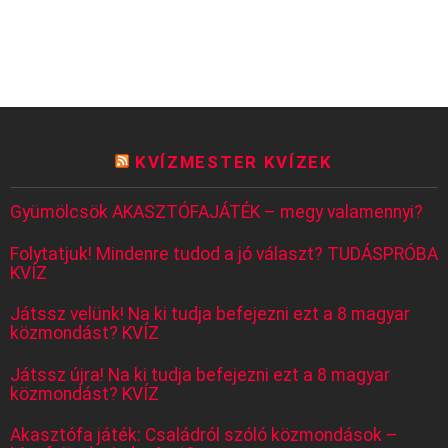
KVÍZMESTER KVÍZEK
Gyümölcsök AKASZTÓFAJÁTÉK – megy valamennyi?
Folytatjuk! Mindenre tudod a jó választ? TUDÁSPRÓBA
KVÍZ
Játssz velünk! Na ki tudja befejezni ezt a 8 magyar
közmondást? KVÍZ
Játssz újra! Na ki tudja befejezni ezt a 8 magyar
közmondást? KVÍZ
Akasztófa játék: Családról szóló közmondások –