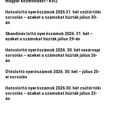
magyar közmondást? KVÍZ
Hatoslottó nyerőszámok 2026 31. hét csütörtöki
sorsolás – ezeket a számokat húzták július 30-
án
Skandináv lottó nyerőszámok 2026. 31. hét –
ezeket a számokat húzták július 29-én
Hatoslottó nyerőszámok 2026. 30. hét vasárnapi
sorsolás – ezeket a számokat húzták július 26-
án
Ötöslottó nyerőszámok 2026. 30. hét – július 25-
ei sorsolás
Hatoslottó nyerőszámok 2026 30. hét csütörtöki
sorsolás – ezeket a számokat húzták július 23-
án