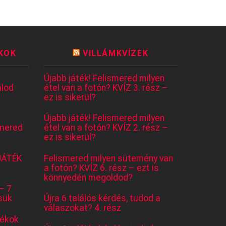
KOK
VILLÁMKVÍZEK
Újabb játék! Felismered milyen
lod
étel van a fotón? KVÍZ 3. rész –
ez is sikerül?
Újabb játék! Felismered milyen
mered
étel van a fotón? KVÍZ 2. rész –
ez is sikerül?
JÁTÉK
Felismered milyen sütemény van
a fotón? KVÍZ 6. rész – ezt is
könnyedén megoldod?
– 7
sük
Újra 6 találós kérdés, tudod a
válaszokat? 4. rész
tékok