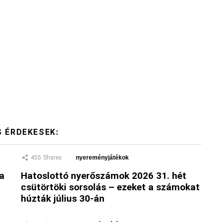
S ÉRDEKESEK:
455
Shares
nyereményjátékok
 a
Hatoslottó nyerőszámok 2026 31. hét
csütörtöki sorsolás – ezeket a számokat
húzták július 30-án