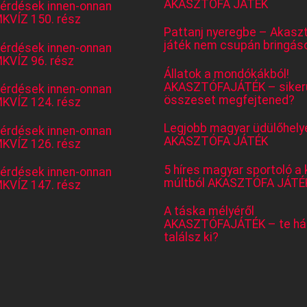
AKASZTÓFA JÁTÉK
kérdések innen-onnan
KVÍZ 150. rész
Pattanj nyeregbe – Akasz
játék nem csupán bringás
kérdések innen-onnan
KVÍZ 96. rész
Állatok a mondókákból!
AKASZTÓFAJÁTÉK – sikerü
kérdések innen-onnan
összeset megfejtened?
KVÍZ 124. rész
Legjobb magyar üdülőhely
kérdések innen-onnan
AKASZTÓFA JÁTÉK
KVÍZ 126. rész
5 híres magyar sportoló a 
kérdések innen-onnan
múltból AKASZTÓFA JÁTÉ
KVÍZ 147. rész
A táska mélyéről
AKASZTÓFAJÁTÉK – te há
találsz ki?