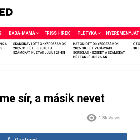
K
BABA-MAMA
FRISS HÍREK
PLETYKA
NYEREMÉNYJÁT
2026
SKANDINÁV LOTTÓ NYERŐSZÁMOK
HATOSLOTTÓ NYERŐSZÁMOK
ÖTÖ
S –
2026. 31. HÉT – EZEKET A
2026. 30. HÉT VASÁRNAPI
30. 
SZÁMOKAT HÚZTÁK JÚLIUS 29-ÉN
SORSOLÁS – EZEKET A SZÁMOKAT
HÚZTÁK JÚLIUS 26-ÁN
me sír, a másik nevet
1.8k
Views
Oszd meg!