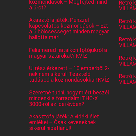
közmondások – Megfejted mind
Retró 
a 6-ot?
VILLÁM
Akasztófa játék: Pénzzel
Retró 
kapcsolatos közmondások – Ezt
VILLÁM
a 6 bölcsességet minden magyar
hallotta már!
Retró 
VILLÁM
Felismered fiatalkori fotójukról a
magyar sztárokat? KVÍZ
Retró 
VILLÁM
Új rész érkezett – 10 emberből 2-
nek nem sikerül! Teszteld
Retró 
tudásod a közmondásokkal! KVÍZ
VILLÁM
Szeretné tudni, hogy miért beszél
mindenki a forradalmi THC-X
3000-ről az idei évben?
Akasztófa játék: A vidéki élet
emlékei – Csak keveseknek
sikerül hibátlanul!