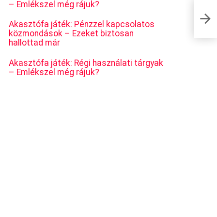
– Emlékszel még rájuk?
Kállai
ennyir
Akasztófa játék: Pénzzel kapcsolatos
közmondások – Ezeket biztosan
hallottad már
Akasztófa játék: Régi használati tárgyak
– Emlékszel még rájuk?