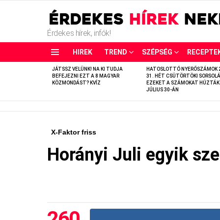
Érdekes hírek, infók!
HIREK
TREND
SZÉPSÉG
RECEPTE
LATEST
JÁTSSZ VELÜNK! NA KI TUDJA
HATOSLOTTÓ NYERŐSZÁMOK 
STORIES
BEFEJEZNI EZT A 8 MAGYAR
31. HÉT CSÜTÖRTÖKI SORSOLÁ
KÖZMONDÁST? KVÍZ
EZEKET A SZÁMOKAT HÚZTÁK
JÚLIUS 30-ÁN
X-Faktor friss
Horányi Juli egyik sze
260