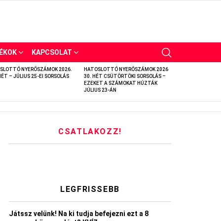
ÉKOK
KAPCSOLAT
SLOTTÓ NYERŐSZÁMOK 2026.
HATOSLOTTÓ NYERŐSZÁMOK 2026
HÉT – JÚLIUS 25-EI SORSOLÁS
30. HÉT CSÜTÖRTÖKI SORSOLÁS –
EZEKET A SZÁMOKAT HÚZTÁK
JÚLIUS 23-ÁN
CSATLAKOZZ!
LEGFRISSEBB
Játssz velünk! Na ki tudja befejezni ezt a 8