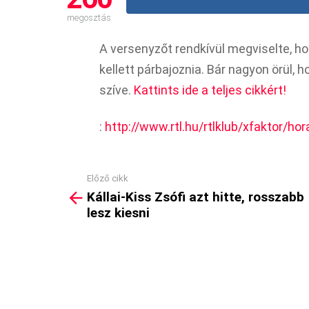
megosztás
A versenyzőt rendkívül megviselte, ho
kellett párbajoznia. Bár nagyon örül, 
szíve.
Kattints ide a teljes cikkért!
:
http://www.rtl.hu/rtlklub/xfaktor/ho
Előző cikk
See
Kállai-Kiss Zsófi azt hitte, rosszabb
more
lesz kiesni