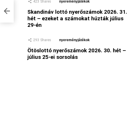
423
Shares
nyereményjátékok
Skandináv lottó nyerőszámok 2026. 31.
hét – ezeket a számokat húzták július
29-én
293
Shares
nyereményjátékok
Ötöslottó nyerőszámok 2026. 30. hét –
július 25-ei sorsolás