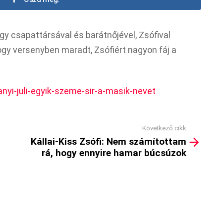
gy csapattársával és barátnőjével, Zsófival
hogy versenyben maradt, Zsófiért nagyon fáj a
ranyi-juli-egyik-szeme-sir-a-masik-nevet
Következő cikk
Kállai-Kiss Zsófi: Nem számítottam
rá, hogy ennyire hamar búcsúzok