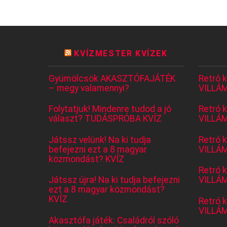
KVÍZMESTER KVÍZEK
Gyümölcsök AKASZTÓFAJÁTÉK
Retró 
– megy valamennyi?
VILLÁM
Folytatjuk! Mindenre tudod a jó
Retró 
választ? TUDÁSPRÓBA KVÍZ
VILLÁM
Játssz velünk! Na ki tudja
Retró 
befejezni ezt a 8 magyar
VILLÁM
közmondást? KVÍZ
Retró 
Játssz újra! Na ki tudja befejezni
VILLÁM
ezt a 8 magyar közmondást?
KVÍZ
Retró 
VILLÁM
Akasztófa játék: Családról szóló