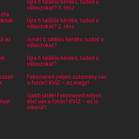
Újra 6 találós kérdés, tudod a
válaszokat? 3. rész
tófa
oknak
Újra 6 találós kérdés, tudod a
válaszokat? 2. rész
l az
Ismét 6 találós kérdés, tudod a
válaszokat?
ek
Újra 6 találós kérdés, tudod a
válaszokat?
közeli
Felismered milyen sütemény van
K
a fotón? KVÍZ – ez megy?
Újabb játék! Felismered milyen
nyat
étel van a fotón? KVÍZ – ez is
sikerül?