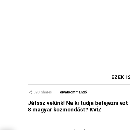
EZEK I
390
Shares
divatkommandó
Játssz velünk! Na ki tudja befejezni ezt
8 magyar közmondást? KVÍZ