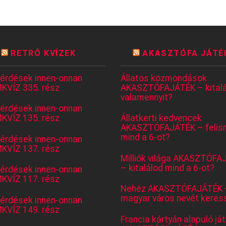
RETRÓ KVÍZEK
AKASZTÓFA JÁTÉ
kérdések innen-onnan
Állatos közmondások
KVÍZ 335. rész
AKASZTÓFAJÁTÉK – kitalá
valamennyit?
kérdések innen-onnan
KVÍZ 135. rész
Állatkerti kedvencek
AKASZTÓFAJÁTÉK – felis
mind a 6-ot?
kérdések innen-onnan
KVÍZ 137. rész
Milliók világa AKASZTÓFA
– kitalálod mind a 6-ot?
kérdések innen-onnan
KVÍZ 117. rész
Nehéz AKASZTÓFAJÁTÉK 
magyar város nevét keres
kérdések innen-onnan
KVÍZ 149. rész
Francia kártyán alapuló já