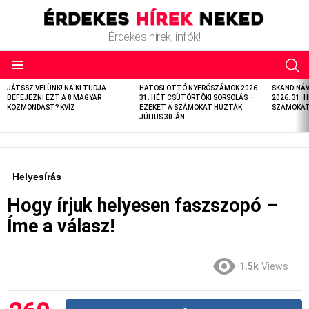
Érdekes hírek, infók!
LATEST
JÁTSSZ VELÜNK! NA KI TUDJA
HATOSLOTTÓ NYERŐSZÁMOK 2026
SKANDINÁ
STORIES
BEFEJEZNI EZT A 8 MAGYAR
31. HÉT CSÜTÖRTÖKI SORSOLÁS –
2026. 31. 
KÖZMONDÁST? KVÍZ
EZEKET A SZÁMOKAT HÚZTÁK
SZÁMOKAT 
JÚLIUS 30-ÁN
Helyesírás
Hogy írjuk helyesen faszszopó –
Íme a válasz!
1.5k
Views