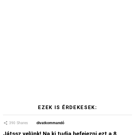
EZEK IS ÉRDEKESEK:
390
Shares
divatkommandó
Játssz velünk! Na ki tudja befejezni ezt a 8