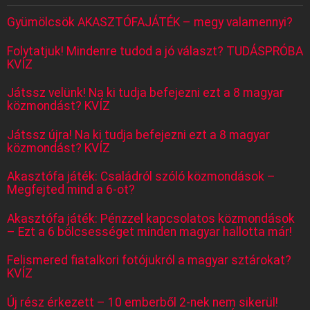
Gyümölcsök AKASZTÓFAJÁTÉK – megy valamennyi?
Folytatjuk! Mindenre tudod a jó választ? TUDÁSPRÓBA
KVÍZ
Játssz velünk! Na ki tudja befejezni ezt a 8 magyar
közmondást? KVÍZ
Játssz újra! Na ki tudja befejezni ezt a 8 magyar
közmondást? KVÍZ
Akasztófa játék: Családról szóló közmondások –
Megfejted mind a 6-ot?
Akasztófa játék: Pénzzel kapcsolatos közmondások
– Ezt a 6 bölcsességet minden magyar hallotta már!
Felismered fiatalkori fotójukról a magyar sztárokat?
KVÍZ
Új rész érkezett – 10 emberből 2-nek nem sikerül!