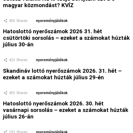
magyar közmondást? KVÍZ
455
Shares
nyereményjátékok
Hatoslottó nyerőszámok 2026 31. hét
csütörtöki sorsolás – ezeket a számokat húzták
július 30-án
423
Shares
nyereményjátékok
Skandináv lottó nyerőszámok 2026. 31. hét –
ezeket a számokat húzták július 29-én
455
Shares
nyereményjátékok
Hatoslottó nyerőszámok 2026. 30. hét
vasárnapi sorsolás – ezeket a számokat húzták
július 26-án
293
Shares
nyereményjátékok