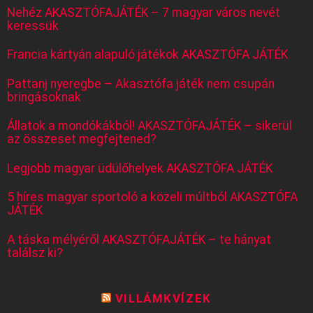
Nehéz AKASZTÓFAJÁTÉK – 7 magyar város nevét
keressük
Francia kártyán alapuló játékok AKASZTÓFA JÁTÉK
Pattanj nyeregbe – Akasztófa játék nem csupán
bringásoknak
Állatok a mondókákból! AKASZTÓFAJÁTÉK – sikerül
az összeset megfejtened?
Legjobb magyar üdülőhelyek AKASZTÓFA JÁTÉK
5 híres magyar sportoló a közeli múltból AKASZTÓFA
JÁTÉK
A táska mélyéről AKASZTÓFAJÁTÉK – te hányat
találsz ki?
VILLÁMKVÍZEK