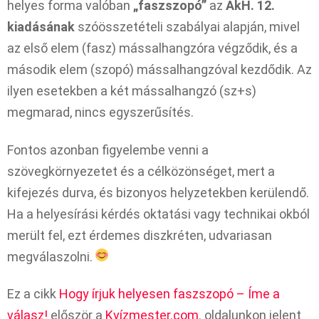
helyes forma valóban
„faszszopó”
az
AkH. 12.
kiadásának
szóösszetételi szabályai alapján, mivel
az első elem (fasz) mássalhangzóra végződik, és a
második elem (szopó) mássalhangzóval kezdődik. Az
ilyen esetekben a két mássalhangzó (sz+s)
megmarad, nincs egyszerűsítés.
Fontos azonban figyelembe venni a
szövegkörnyezetet és a célközönséget, mert a
kifejezés durva, és bizonyos helyzetekben kerülendő.
Ha a helyesírási kérdés oktatási vagy technikai okból
merült fel, ezt érdemes diszkréten, udvariasan
megválaszolni.
Ez a cikk
Hogy írjuk helyesen faszszopó – Íme a
válasz!
először a
Kvízmester.com
. oldalunkon jelent