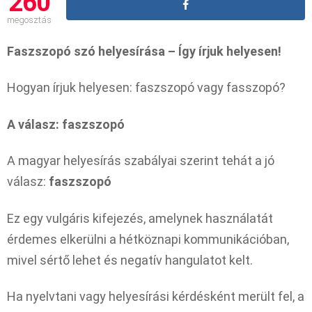
260
megosztás
Faszszopó szó helyesírása – Így írjuk helyesen!
Hogyan írjuk helyesen: faszszopó vagy fasszopó?
A válasz: faszszopó
A magyar helyesírás szabályai szerint tehát a jó
válasz:
faszszopó
Ez egy vulgáris kifejezés, amelynek használatát
érdemes elkerülni a hétköznapi kommunikációban,
mivel sértő lehet és negatív hangulatot kelt.
Ha nyelvtani vagy helyesírási kérdésként merült fel, a