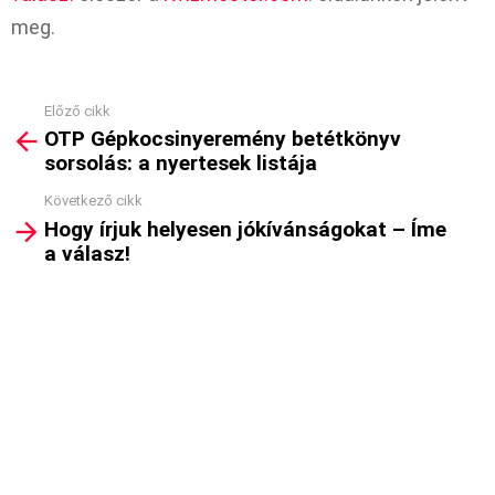
meg.
Előző cikk
See
OTP Gépkocsinyeremény betétkönyv
more
sorsolás: a nyertesek listája
Következő cikk
Hogy írjuk helyesen jókívánságokat – Íme
a válasz!