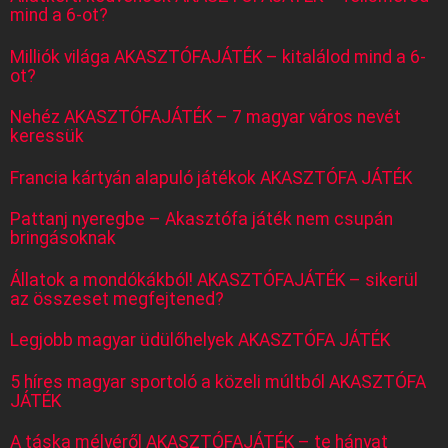
mind a 6-ot?
Milliók világa AKASZTÓFAJÁTÉK – kitalálod mind a 6-
ot?
Nehéz AKASZTÓFAJÁTÉK – 7 magyar város nevét
keressük
Francia kártyán alapuló játékok AKASZTÓFA JÁTÉK
Pattanj nyeregbe – Akasztófa játék nem csupán
bringásoknak
Állatok a mondókákból! AKASZTÓFAJÁTÉK – sikerül
az összeset megfejtened?
Legjobb magyar üdülőhelyek AKASZTÓFA JÁTÉK
5 híres magyar sportoló a közeli múltból AKASZTÓFA
JÁTÉK
A táska mélyéről AKASZTÓFAJÁTÉK – te hányat