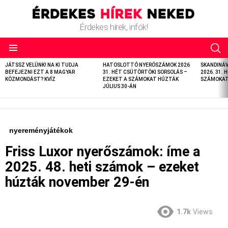
Érdekes hírek, infók!
LATEST
JÁTSSZ VELÜNK! NA KI TUDJA
HATOSLOTTÓ NYERŐSZÁMOK 2026
SKANDINÁ
STORIES
BEFEJEZNI EZT A 8 MAGYAR
31. HÉT CSÜTÖRTÖKI SORSOLÁS –
2026. 31. 
KÖZMONDÁST? KVÍZ
EZEKET A SZÁMOKAT HÚZTÁK
SZÁMOKAT 
JÚLIUS 30-ÁN
nyereményjátékok
Friss Luxor nyerőszámok: íme a
2025. 48. heti számok – ezeket
húzták november 29-én
1.7k
Views