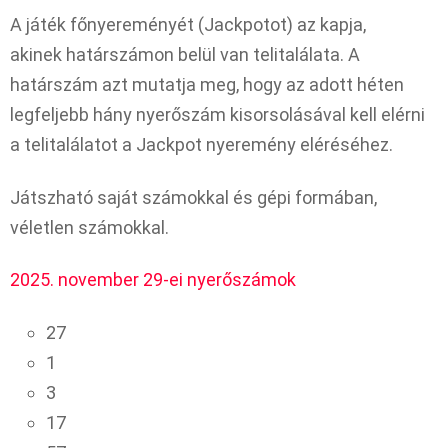
A játék főnyereményét (Jackpotot) az kapja,
akinek határszámon belül van telitalálata. A
határszám azt mutatja meg, hogy az adott héten
legfeljebb hány nyerőszám kisorsolásával kell elérni
a telitalálatot a Jackpot nyeremény eléréséhez.
Játszható saját számokkal és gépi formában,
véletlen számokkal.
2025. november 29-ei nyerőszámok
27
1
3
17