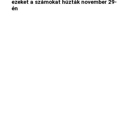
ezeket a számokat húzták november 29-
én