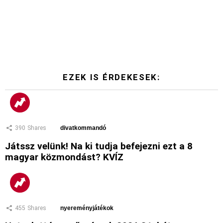
EZEK IS ÉRDEKESEK:
390
Shares
divatkommandó
Játssz velünk! Na ki tudja befejezni ezt a 8
magyar közmondást? KVÍZ
455
Shares
nyereményjátékok