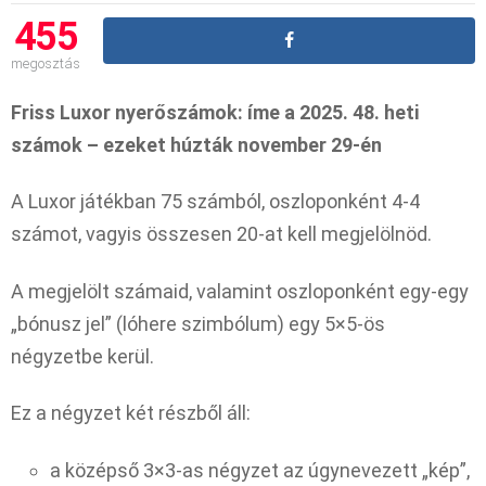
455
megosztás
Friss Luxor nyerőszámok: íme a 2025. 48. heti
számok – ezeket húzták november 29-én
A Luxor játékban 75 számból, oszloponként 4-4
számot, vagyis összesen 20-at kell megjelölnöd.
A megjelölt számaid, valamint oszloponként egy-egy
„bónusz jel” (lóhere szimbólum) egy 5×5-ös
négyzetbe kerül.
Ez a négyzet két részből áll:
a középső 3×3-as négyzet az úgynevezett „kép”,