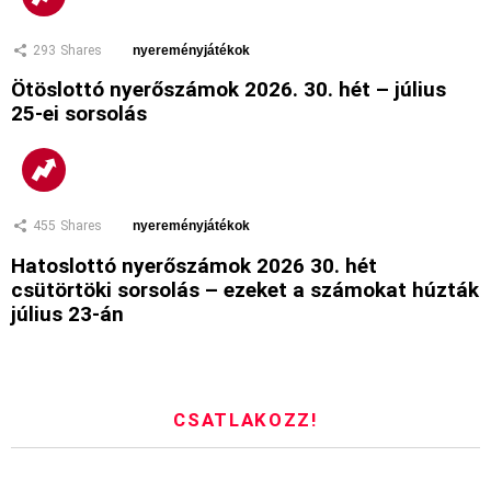
293
Shares
nyereményjátékok
Ötöslottó nyerőszámok 2026. 30. hét – július
25-ei sorsolás
455
Shares
nyereményjátékok
Hatoslottó nyerőszámok 2026 30. hét
csütörtöki sorsolás – ezeket a számokat húzták
július 23-án
CSATLAKOZZ!