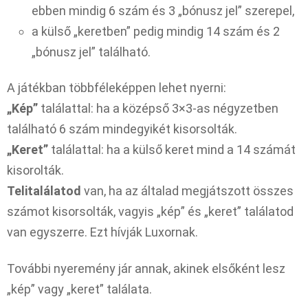
ebben mindig 6 szám és 3 „bónusz jel” szerepel,
a külső „keretben” pedig mindig 14 szám és 2
„bónusz jel” található.
A játékban többféleképpen lehet nyerni:
„Kép”
találattal: ha a középső 3×3-as négyzetben
található 6 szám mindegyikét kisorsolták.
„Keret”
találattal: ha a külső keret mind a 14 számát
kisorolták.
Telitalálatod
van, ha az általad megjátszott összes
számot kisorsolták, vagyis „kép” és „keret” találatod
van egyszerre. Ezt hívják Luxornak.
További nyeremény jár annak, akinek elsőként lesz
„kép” vagy „keret” találata.