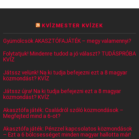
KVÍZMESTER KVÍZEK
Gyümölcsök AKASZTÓFAJÁTÉK – megy valamennyi?
Folytatjuk! Mindenre tudod a jó választ? TUDÁSPRÓBA
KVÍZ
Játssz velünk! Na ki tudja befejezni ezt a 8 magyar
közmondást? KVÍZ
Játssz újra! Na ki tudja befejezni ezt a 8 magyar
közmondást? KVÍZ
Akasztófa játék: Családról szóló közmondások –
Megfejted mind a 6-ot?
Akasztófa játék: Pénzzel kapcsolatos közmondások
– Ezt a 6 bölcsességet minden magyar hallotta már!