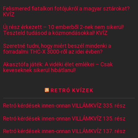
Felismered fiatalkori fotójukról a magyar sztárokat?
KVÍZ
Új rész érkezett – 10 emberből 2-nek nem sikerül!
Teszteld tudásod a közmondásokkal! KVÍZ
Szeretné tudni, hogy miért beszél mindenki a
forradalmi THC-X 3000-ről az idei évben?
Akasztófa játék: A vidéki élet emlékei – Csak
keveseknek sikerül hibátlanul!
RETRÓ KVÍZEK
Retró kérdések innen-onnan VILLÁMKVÍZ 335. rész
Retró kérdések innen-onnan VILLÁMKVÍZ 135. rész
Retró kérdések innen-onnan VILLÁMKVÍZ 137. rész