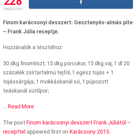
228
megosztás
Finom karácsonyi desszert: Gesztenyés-almás pite
– Frank Júlia receptje.
Hozzávalók a tésztához:
50 dkg finomliszt, 15 dkg porcukor, 15 dkg vaj, 1 dl 20
százalék zsírtartalmú tejföl, 1 egész tojás + 1
tojássárgája, 1 mokkáskanál só, 1 púpozott
teáskanál sütőpor;
…
Read More
The post
Finom karácsonyi desszert Frank Júliától –
recepttel
appeared first on
Karácsony 2015
.