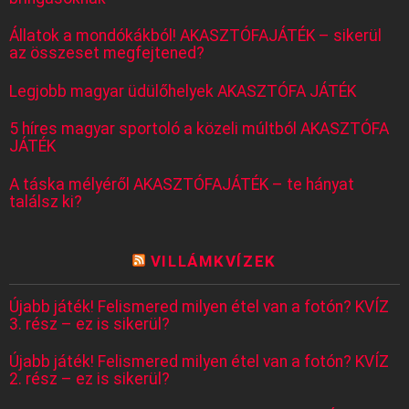
Állatok a mondókákból! AKASZTÓFAJÁTÉK – sikerül
az összeset megfejtened?
Legjobb magyar üdülőhelyek AKASZTÓFA JÁTÉK
5 híres magyar sportoló a közeli múltból AKASZTÓFA
JÁTÉK
A táska mélyéről AKASZTÓFAJÁTÉK – te hányat
találsz ki?
VILLÁMKVÍZEK
Újabb játék! Felismered milyen étel van a fotón? KVÍZ
3. rész – ez is sikerül?
Újabb játék! Felismered milyen étel van a fotón? KVÍZ
2. rész – ez is sikerül?