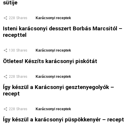
sütije
228
Shares
Karácsonyi receptek
Isteni karácsonyi desszert Borbás Marcsitól –
recepttel
130
Shares
Karácsonyi receptek
Ötletes! Készíts karácsonyi piskótát
228
Shares
Karácsonyi receptek
Így készül a Karácsonyi gesztenyegolyók –
recept
228
Shares
Karácsonyi receptek
Így készül a karácsonyi püspökkenyér – recept