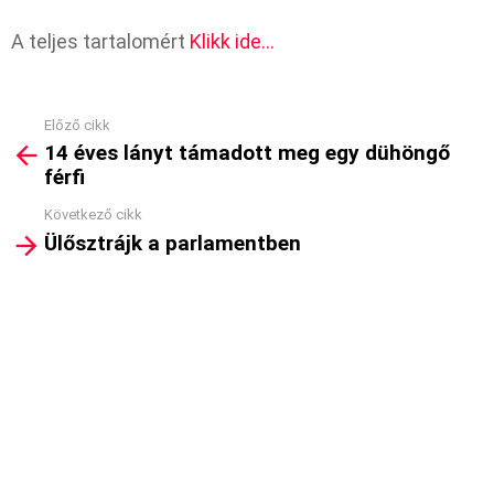
A teljes tartalomért
Klikk ide…
Előző cikk
See
14 éves lányt támadott meg egy dühöngő
more
férfi
Következő cikk
Ülősztrájk a parlamentben