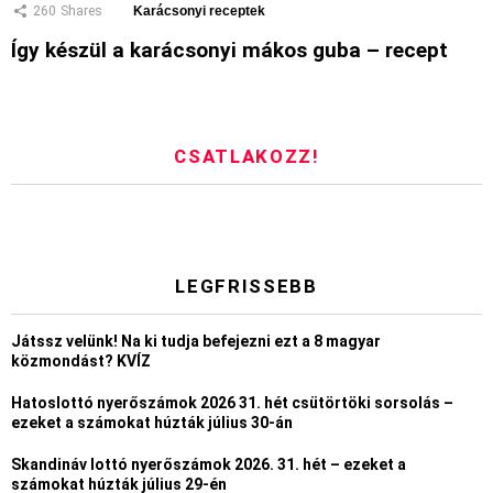
260
Shares
Karácsonyi receptek
Így készül a karácsonyi mákos guba – recept
CSATLAKOZZ!
LEGFRISSEBB
Játssz velünk! Na ki tudja befejezni ezt a 8 magyar
közmondást? KVÍZ
Hatoslottó nyerőszámok 2026 31. hét csütörtöki sorsolás –
ezeket a számokat húzták július 30-án
Skandináv lottó nyerőszámok 2026. 31. hét – ezeket a
számokat húzták július 29-én