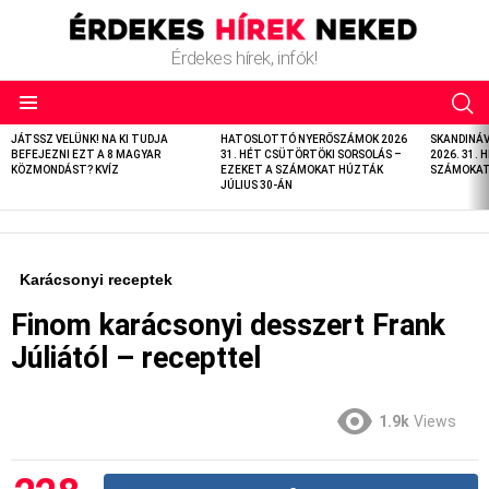
Érdekes hírek, infók!
LATEST
JÁTSSZ VELÜNK! NA KI TUDJA
HATOSLOTTÓ NYERŐSZÁMOK 2026
SKANDINÁ
STORIES
BEFEJEZNI EZT A 8 MAGYAR
31. HÉT CSÜTÖRTÖKI SORSOLÁS –
2026. 31. 
KÖZMONDÁST? KVÍZ
EZEKET A SZÁMOKAT HÚZTÁK
SZÁMOKAT 
JÚLIUS 30-ÁN
Karácsonyi receptek
Finom karácsonyi desszert Frank
Júliától – recepttel
1.9k
Views