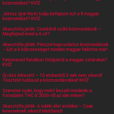
közmondást? KVÍZ
Játssz újra! Na ki tudja befejezni ezt a 8 magyar
közmondást? KVÍZ
Akasztófa játék: Családról szóló közmondások –
Megfejted mind a 6-ot?
Akasztófa játék: Pénzzel kapcsolatos közmondások
– Ezt a 6 bölcsességet minden magyar hallotta már!
Felismered fiatalkori fotójukról a magyar sztárokat?
KVÍZ
Új rész érkezett – 10 emberből 2-nek nem sikerül!
Teszteld tudásod a közmondásokkal! KVÍZ
Szeretné tudni, hogy miért beszél mindenki a
forradalmi THC-X 3000-ről az idei évben?
Akasztófa játék: A vidéki élet emlékei – Csak
keveseknek sikerül hibátlanul!