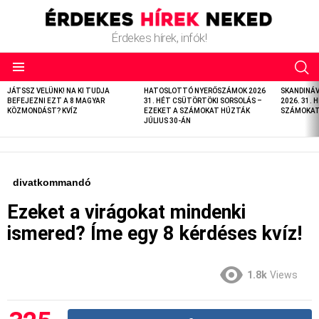
Érdekes hírek, infók!
LATEST
JÁTSSZ VELÜNK! NA KI TUDJA
HATOSLOTTÓ NYERŐSZÁMOK 2026
SKANDINÁ
STORIES
BEFEJEZNI EZT A 8 MAGYAR
31. HÉT CSÜTÖRTÖKI SORSOLÁS –
2026. 31. 
KÖZMONDÁST? KVÍZ
EZEKET A SZÁMOKAT HÚZTÁK
SZÁMOKAT 
JÚLIUS 30-ÁN
divatkommandó
Ezeket a virágokat mindenki
ismered? Íme egy 8 kérdéses kvíz!
1.8k
Views