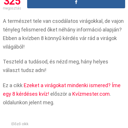
325
megosztás
A természet tele van csodálatos virágokkal, de vajon
tényleg felismered őket néhány információ alapján?
Ebben a kvízben 8 könnyű kérdés vár rád a virágok
világából!
Teszteld a tudásod, és nézd meg, hány helyes
választ tudsz adni!
Ez a cikk
Ezeket a virágokat mindenki ismered? Íme
egy 8 kérdéses kvíz!
először a
Kvízmester.com
.
oldalunkon jelent meg.
Előző cikk
See