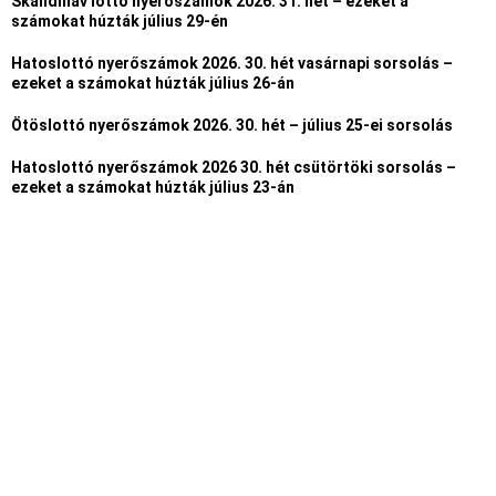
Skandináv lottó nyerőszámok 2026. 31. hét – ezeket a
számokat húzták július 29-én
Hatoslottó nyerőszámok 2026. 30. hét vasárnapi sorsolás –
ezeket a számokat húzták július 26-án
Ötöslottó nyerőszámok 2026. 30. hét – július 25-ei sorsolás
Hatoslottó nyerőszámok 2026 30. hét csütörtöki sorsolás –
ezeket a számokat húzták július 23-án