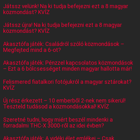
Játssz velünk! Na ki tudja befejezni ezt a 8 magyar
közmondást? KVÍZ
Játssz újra! Na ki tudja befejezni ezt a 8 magyar
közmondást? KVÍZ
Akasztófa játék: Családról szóló közmondások –
Megfejted mind a 6-ot?
Akasztófa játék: Pénzzel kapcsolatos közmondások
– Ezt a 6 bölcsességet minden magyar hallotta már!
Felismered fiatalkori fotójukról a magyar sztárokat?
KVÍZ
Új rész érkezett – 10 emberből 2-nek nem sikerül!
Teszteld tudásod a közmondásokkal! KVÍZ
Szeretné tudni, hogy miért beszél mindenki a
forradalmi THC-X 3000-ről az idei évben?
Akasztófa játék: A vidéki élet emlékei – Csak