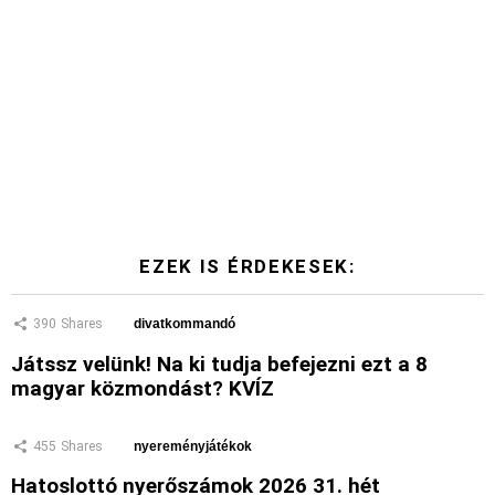
EZEK IS ÉRDEKESEK:
390
Shares
divatkommandó
Játssz velünk! Na ki tudja befejezni ezt a 8
magyar közmondást? KVÍZ
455
Shares
nyereményjátékok
Hatoslottó nyerőszámok 2026 31. hét