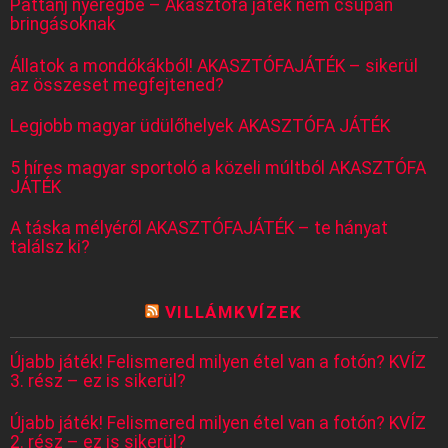
Pattanj nyeregbe – Akasztófa játék nem csupán
bringásoknak
Állatok a mondókákból! AKASZTÓFAJÁTÉK – sikerül
az összeset megfejtened?
Legjobb magyar üdülőhelyek AKASZTÓFA JÁTÉK
5 híres magyar sportoló a közeli múltból AKASZTÓFA
JÁTÉK
A táska mélyéről AKASZTÓFAJÁTÉK – te hányat
találsz ki?
VILLÁMKVÍZEK
Újabb játék! Felismered milyen étel van a fotón? KVÍZ
3. rész – ez is sikerül?
Újabb játék! Felismered milyen étel van a fotón? KVÍZ
2. rész – ez is sikerül?