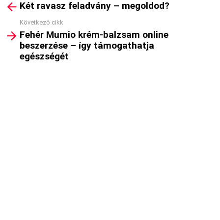
Két ravasz feladvány – megoldod?
more
Következő cikk
Fehér Mumio krém-balzsam online
beszerzése – így támogathatja
egészségét