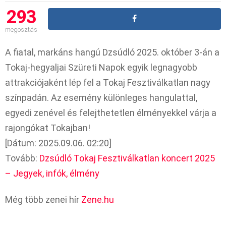
293
megosztás
A fiatal, markáns hangú Dzsúdló 2025. október 3-án a
Tokaj-hegyaljai Szüreti Napok egyik legnagyobb
attrakciójaként lép fel a Tokaj Fesztiválkatlan nagy
színpadán. Az esemény különleges hangulattal,
egyedi zenével és felejthetetlen élményekkel várja a
rajongókat Tokajban!
[Dátum: 2025.09.06. 02:20]
Tovább:
Dzsúdló Tokaj Fesztiválkatlan koncert 2025
– Jegyek, infók, élmény
Még több zenei hír
Zene.hu