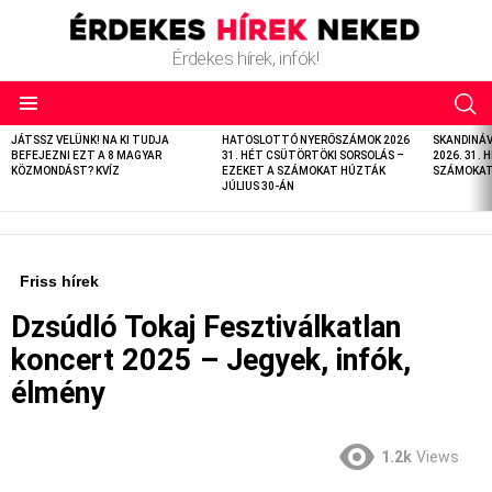
Érdekes hírek, infók!
LATEST
JÁTSSZ VELÜNK! NA KI TUDJA
HATOSLOTTÓ NYERŐSZÁMOK 2026
SKANDINÁ
STORIES
BEFEJEZNI EZT A 8 MAGYAR
31. HÉT CSÜTÖRTÖKI SORSOLÁS –
2026. 31. 
KÖZMONDÁST? KVÍZ
EZEKET A SZÁMOKAT HÚZTÁK
SZÁMOKAT 
JÚLIUS 30-ÁN
Friss hírek
Dzsúdló Tokaj Fesztiválkatlan
koncert 2025 – Jegyek, infók,
élmény
1.2k
Views