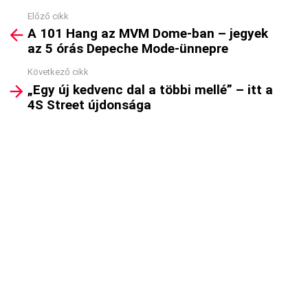
Előző cikk
See
A 101 Hang az MVM Dome-ban – jegyek
more
az 5 órás Depeche Mode-ünnepre
Következő cikk
„Egy új kedvenc dal a többi mellé” – itt a
4S Street újdonsága