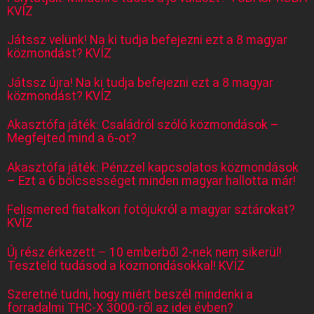
KVÍZ
Játssz velünk! Na ki tudja befejezni ezt a 8 magyar
közmondást? KVÍZ
Játssz újra! Na ki tudja befejezni ezt a 8 magyar
közmondást? KVÍZ
Akasztófa játék: Családról szóló közmondások –
Megfejted mind a 6-ot?
Akasztófa játék: Pénzzel kapcsolatos közmondások
– Ezt a 6 bölcsességet minden magyar hallotta már!
Felismered fiatalkori fotójukról a magyar sztárokat?
KVÍZ
Új rész érkezett – 10 emberből 2-nek nem sikerül!
Teszteld tudásod a közmondásokkal! KVÍZ
Szeretné tudni, hogy miért beszél mindenki a
forradalmi THC-X 3000-ről az idei évben?