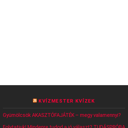
KVÍZMESTER KVÍZEK
Gyümölcsök AKASZTÓFAJÁTÉK – megy valamennyi?
Folytatjuk! Mindenre tudod a jó választ? TUDÁSPRÓBA