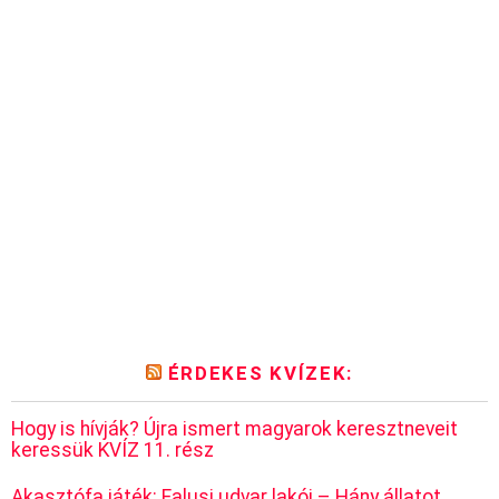
ÉRDEKES KVÍZEK:
Hogy is hívják? Újra ismert magyarok keresztneveit
keressük KVÍZ 11. rész
Akasztófa játék: Falusi udvar lakói – Hány állatot