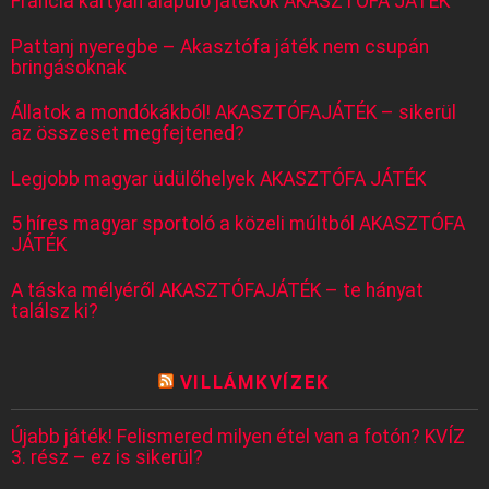
Francia kártyán alapuló játékok AKASZTÓFA JÁTÉK
Pattanj nyeregbe – Akasztófa játék nem csupán
bringásoknak
Állatok a mondókákból! AKASZTÓFAJÁTÉK – sikerül
az összeset megfejtened?
Legjobb magyar üdülőhelyek AKASZTÓFA JÁTÉK
5 híres magyar sportoló a közeli múltból AKASZTÓFA
JÁTÉK
A táska mélyéről AKASZTÓFAJÁTÉK – te hányat
találsz ki?
VILLÁMKVÍZEK
Újabb játék! Felismered milyen étel van a fotón? KVÍZ
3. rész – ez is sikerül?