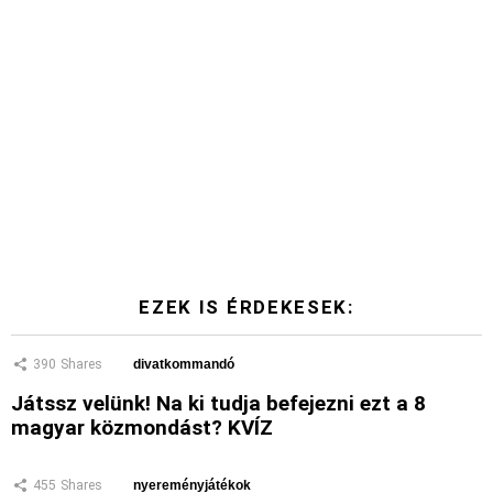
EZEK IS ÉRDEKESEK:
390
Shares
divatkommandó
Játssz velünk! Na ki tudja befejezni ezt a 8
magyar közmondást? KVÍZ
455
Shares
nyereményjátékok