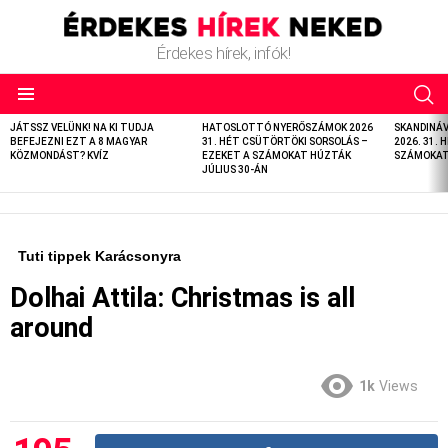
Érdekes hírek, infók!
LATEST
JÁTSSZ VELÜNK! NA KI TUDJA
HATOSLOTTÓ NYERŐSZÁMOK 2026
SKANDINÁ
STORIES
BEFEJEZNI EZT A 8 MAGYAR
31. HÉT CSÜTÖRTÖKI SORSOLÁS –
2026. 31. 
KÖZMONDÁST? KVÍZ
EZEKET A SZÁMOKAT HÚZTÁK
SZÁMOKAT 
JÚLIUS 30-ÁN
Tuti tippek Karácsonyra
Dolhai Attila: Christmas is all
around
1k
Views