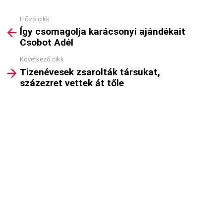
Előző cikk
See
Így csomagolja karácsonyi ajándékait
more
Csobot Adél
Következő cikk
Tizenévesek zsarolták társukat,
százezret vettek át tőle