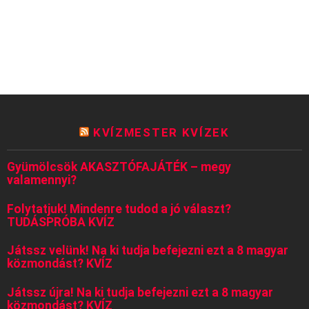
KVÍZMESTER KVÍZEK
Gyümölcsök AKASZTÓFAJÁTÉK – megy
valamennyi?
Folytatjuk! Mindenre tudod a jó választ?
TUDÁSPRÓBA KVÍZ
Játssz velünk! Na ki tudja befejezni ezt a 8 magyar
közmondást? KVÍZ
Játssz újra! Na ki tudja befejezni ezt a 8 magyar
közmondást? KVÍZ