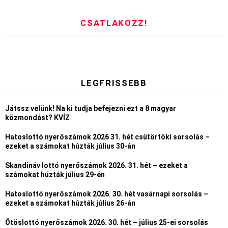
CSATLAKOZZ!
LEGFRISSEBB
Játssz velünk! Na ki tudja befejezni ezt a 8 magyar
közmondást? KVÍZ
Hatoslottó nyerőszámok 2026 31. hét csütörtöki sorsolás –
ezeket a számokat húzták július 30-án
Skandináv lottó nyerőszámok 2026. 31. hét – ezeket a
számokat húzták július 29-én
Hatoslottó nyerőszámok 2026. 30. hét vasárnapi sorsolás –
ezeket a számokat húzták július 26-án
Ötöslottó nyerőszámok 2026. 30. hét – július 25-ei sorsolás