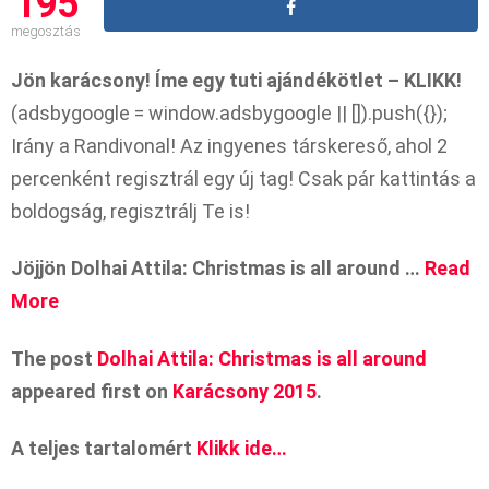
195
megosztás
Jön karácsony! Íme egy tuti ajándékötlet – KLIKK!
(adsbygoogle = window.adsbygoogle || []).push({});
Irány a Randivonal! Az ingyenes társkereső, ahol 2
percenként regisztrál egy új tag! Csak pár kattintás a
boldogság, regisztrálj Te is!
Jöjjön Dolhai Attila: Christmas is all around …
Read
More
The post
Dolhai Attila: Christmas is all around
appeared first on
Karácsony 2015
.
A teljes tartalomért
Klikk ide…