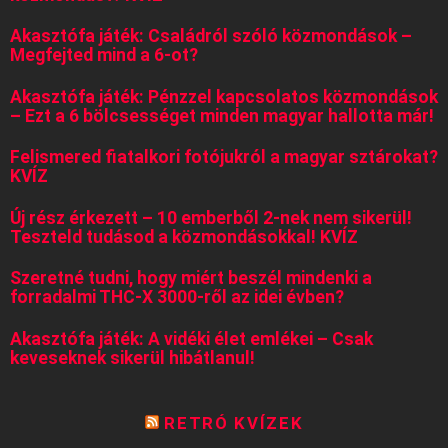
Akasztófa játék: Családról szóló közmondások –
Megfejted mind a 6-ot?
Akasztófa játék: Pénzzel kapcsolatos közmondások
– Ezt a 6 bölcsességet minden magyar hallotta már!
Felismered fiatalkori fotójukról a magyar sztárokat?
KVÍZ
Új rész érkezett – 10 emberből 2-nek nem sikerül!
Teszteld tudásod a közmondásokkal! KVÍZ
Szeretné tudni, hogy miért beszél mindenki a
forradalmi THC-X 3000-ről az idei évben?
Akasztófa játék: A vidéki élet emlékei – Csak
keveseknek sikerül hibátlanul!
RETRÓ KVÍZEK