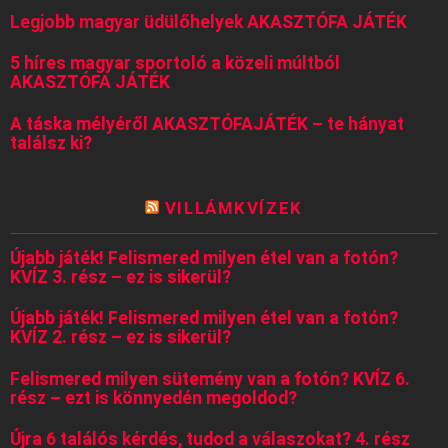
Legjobb magyar üdülőhelyek AKASZTÓFA JÁTÉK
5 híres magyar sportoló a közeli múltból
AKASZTÓFA JÁTÉK
A táska mélyéről AKASZTÓFAJÁTÉK – te hányat
találsz ki?
VILLÁMKVÍZEK
Újabb játék! Felismered milyen étel van a fotón?
KVÍZ 3. rész – ez is sikerül?
Újabb játék! Felismered milyen étel van a fotón?
KVÍZ 2. rész – ez is sikerül?
Felismered milyen sütemény van a fotón? KVÍZ 6.
rész – ezt is könnyedén megoldod?
Újra 6 találós kérdés, tudod a válaszokat? 4. rész