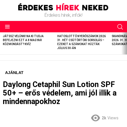
Érdekes hírek, infók!
LATEST
JÁTSSZ VELÜNK! NA KI TUDJA
HATOSLOTTÓ NYERŐSZÁMOK 2026
SKANDINÁ
STORIES
BEFEJEZNI EZT A 8 MAGYAR
31. HÉT CSÜTÖRTÖKI SORSOLÁS –
2026. 31. 
KÖZMONDÁST? KVÍZ
EZEKET A SZÁMOKAT HÚZTÁK
SZÁMOKAT 
JÚLIUS 30-ÁN
AJÁNLAT
Daylong Cetaphil Sun Lotion SPF
50+ – erős védelem, ami jól illik a
mindennapokhoz
2k
Views