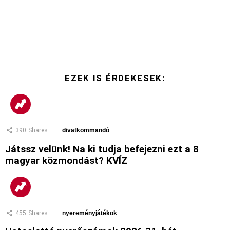
EZEK IS ÉRDEKESEK:
390
Shares
divatkommandó
Játssz velünk! Na ki tudja befejezni ezt a 8
magyar közmondást? KVÍZ
455
Shares
nyereményjátékok