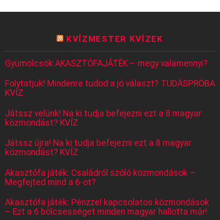
KVÍZMESTER KVÍZEK
Gyümölcsök AKASZTÓFAJÁTÉK – megy valamennyi?
Folytatjuk! Mindenre tudod a jó választ? TUDÁSPRÓBA
KVÍZ
Játssz velünk! Na ki tudja befejezni ezt a 8 magyar
közmondást? KVÍZ
Játssz újra! Na ki tudja befejezni ezt a 8 magyar
közmondást? KVÍZ
Akasztófa játék: Családról szóló közmondások –
Megfejted mind a 6-ot?
Akasztófa játék: Pénzzel kapcsolatos közmondások
– Ezt a 6 bölcsességet minden magyar hallotta már!