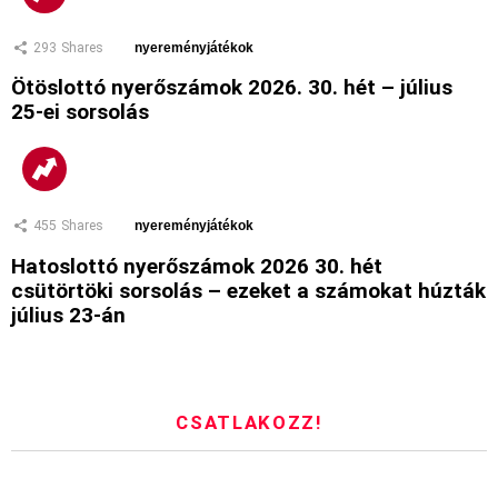
293
Shares
nyereményjátékok
Ötöslottó nyerőszámok 2026. 30. hét – július
25-ei sorsolás
455
Shares
nyereményjátékok
Hatoslottó nyerőszámok 2026 30. hét
csütörtöki sorsolás – ezeket a számokat húzták
július 23-án
CSATLAKOZZ!