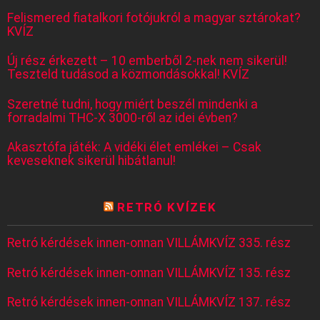
Felismered fiatalkori fotójukról a magyar sztárokat?
KVÍZ
Új rész érkezett – 10 emberből 2-nek nem sikerül!
Teszteld tudásod a közmondásokkal! KVÍZ
Szeretné tudni, hogy miért beszél mindenki a
forradalmi THC-X 3000-ről az idei évben?
Akasztófa játék: A vidéki élet emlékei – Csak
keveseknek sikerül hibátlanul!
RETRÓ KVÍZEK
Retró kérdések innen-onnan VILLÁMKVÍZ 335. rész
Retró kérdések innen-onnan VILLÁMKVÍZ 135. rész
Retró kérdések innen-onnan VILLÁMKVÍZ 137. rész