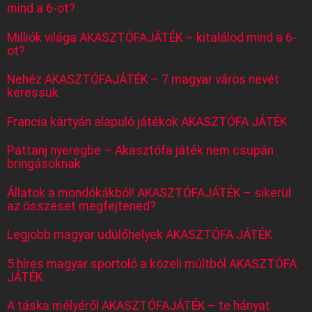
mind a 6-ot?
Milliók világa AKASZTÓFAJÁTÉK – kitalálod mind a 6-
ot?
Nehéz AKASZTÓFAJÁTÉK – 7 magyar város nevét
keressük
Francia kártyán alapuló játékok AKASZTÓFA JÁTÉK
Pattanj nyeregbe – Akasztófa játék nem csupán
bringásoknak
Állatok a mondókákból! AKASZTÓFAJÁTÉK – sikerül
az összeset megfejtened?
Legjobb magyar üdülőhelyek AKASZTÓFA JÁTÉK
5 híres magyar sportoló a közeli múltból AKASZTÓFA
JÁTÉK
A táska mélyéről AKASZTÓFAJÁTÉK – te hányat