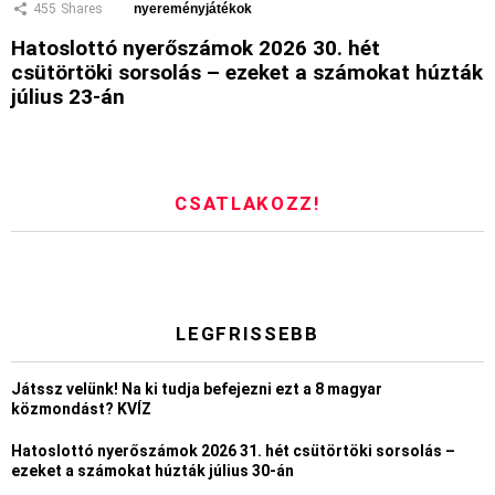
455
Shares
nyereményjátékok
Hatoslottó nyerőszámok 2026 30. hét
csütörtöki sorsolás – ezeket a számokat húzták
július 23-án
CSATLAKOZZ!
LEGFRISSEBB
Játssz velünk! Na ki tudja befejezni ezt a 8 magyar
közmondást? KVÍZ
Hatoslottó nyerőszámok 2026 31. hét csütörtöki sorsolás –
ezeket a számokat húzták július 30-án