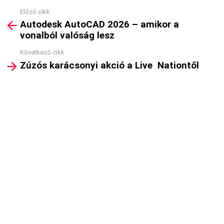
Előző cikk
See
Autodesk AutoCAD 2026 – amikor a
more
vonalból valóság lesz
Következő cikk
Zúzós karácsonyi akció a Live Nationtől