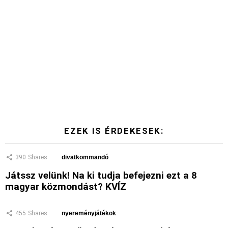
EZEK IS ÉRDEKESEK:
390
Shares
divatkommandó
Játssz velünk! Na ki tudja befejezni ezt a 8
magyar közmondást? KVÍZ
455
Shares
nyereményjátékok