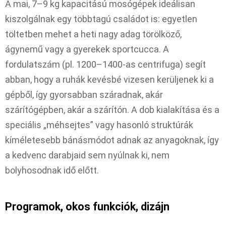
A mai, 7–9 kg kapacitású mosógépek ideálisan
kiszolgálnak egy többtagú családot is: egyetlen
töltetben mehet a heti nagy adag törölköző,
ágynemű vagy a gyerekek sportcucca. A
fordulatszám (pl. 1200–1400-as centrifuga) segít
abban, hogy a ruhák kevésbé vizesen kerüljenek ki a
gépből, így gyorsabban száradnak, akár
szárítógépben, akár a szárítón. A dob kialakítása és a
speciális „méhsejtes” vagy hasonló struktúrák
kíméletesebb bánásmódot adnak az anyagoknak, így
a kedvenc darabjaid sem nyúlnak ki, nem
bolyhosodnak idő előtt.​
Programok, okos funkciók, dizájn