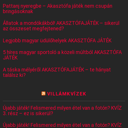
Pattanj nyeregbe – Akasztófa játék nem csupán
bringásoknak
Állatok a mondókákból! AKASZTÓFAJÁTÉK – sikerül
az összeset megfejtened?
Legjobb magyar üdülőhelyek AKASZTÓFA JÁTÉK
5 híres magyar sportoló a közeli múltból AKASZTÓFA
JÁTÉK
A táska mélyéről AKASZTÓFAJÁTÉK – te hányat
találsz ki?
VILLÁMKVÍZEK
Újabb játék! Felismered milyen étel van a fotón? KVÍZ
3. rész – ez is sikerül?
Újabb játék! Felismered milyen étel van a fotón? KVÍZ