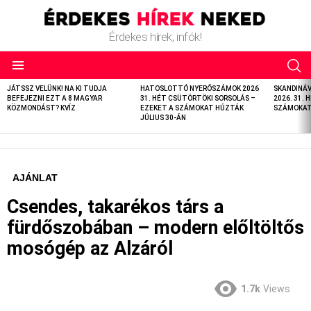
Érdekes hírek, infók!
LATEST
JÁTSSZ VELÜNK! NA KI TUDJA
HATOSLOTTÓ NYERŐSZÁMOK 2026
SKANDINÁ
STORIES
BEFEJEZNI EZT A 8 MAGYAR
31. HÉT CSÜTÖRTÖKI SORSOLÁS –
2026. 31. 
KÖZMONDÁST? KVÍZ
EZEKET A SZÁMOKAT HÚZTÁK
SZÁMOKAT 
JÚLIUS 30-ÁN
AJÁNLAT
Csendes, takarékos társ a
fürdőszobában – modern előltöltős
mosógép az Alzáról
1.7k
Views