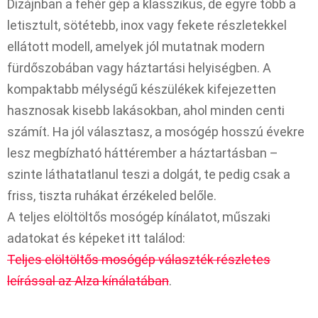
Dizájnban a fehér gép a klasszikus, de egyre több a
letisztult, sötétebb, inox vagy fekete részletekkel
ellátott modell, amelyek jól mutatnak modern
fürdőszobában vagy háztartási helyiségben. A
kompaktabb mélységű készülékek kifejezetten
hasznosak kisebb lakásokban, ahol minden centi
számít. Ha jól választasz, a mosógép hosszú évekre
lesz megbízható háttérember a háztartásban –
szinte láthatatlanul teszi a dolgát, te pedig csak a
friss, tiszta ruhákat érzékeled belőle.​
A teljes elöltöltős mosógép kínálatot, műszaki
adatokat és képeket itt találod:
Teljes elöltöltős mosógép választék részletes
leírással az Alza kínálatában
.​