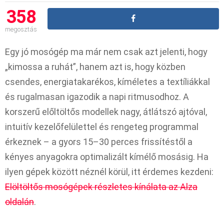
358
megosztás
Egy jó mosógép ma már nem csak azt jelenti, hogy
„kimossa a ruhát”, hanem azt is, hogy közben
csendes, energiatakarékos, kíméletes a textíliákkal
és rugalmasan igazodik a napi ritmusodhoz. A
korszerű előltöltős modellek nagy, átlátszó ajtóval,
intuitív kezelőfelülettel és rengeteg programmal
érkeznek – a gyors 15–30 perces frissítéstől a
kényes anyagokra optimalizált kímélő mosásig. Ha
ilyen gépek között néznél körül, itt érdemes kezdeni:​
Elöltöltős mosógépek részletes kínálata az Alza
oldalán
.