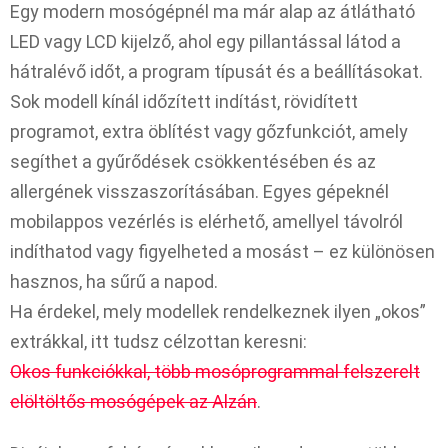
Egy modern mosógépnél ma már alap az átlátható
LED vagy LCD kijelző, ahol egy pillantással látod a
hátralévő időt, a program típusát és a beállításokat.
Sok modell kínál időzített indítást, rövidített
programot, extra öblítést vagy gőzfunkciót, amely
segíthet a gyűrődések csökkentésében és az
allergének visszaszorításában. Egyes gépeknél
mobilappos vezérlés is elérhető, amellyel távolról
indíthatod vagy figyelheted a mosást – ez különösen
hasznos, ha sűrű a napod.​
Ha érdekel, mely modellek rendelkeznek ilyen „okos”
extrákkal, itt tudsz célzottan keresni:
Okos funkciókkal, több mosóprogrammal felszerelt
elöltöltős mosógépek az Alzán
.​