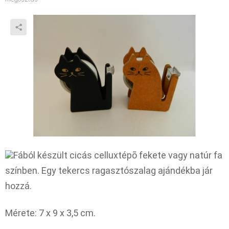
Fából készült cicás celluxtépõ fekete vagy natúr fa
színben. Egy tekercs ragasztószalag ajándékba jár
hozzá.
Mérete: 7 x 9 x 3,5 cm.