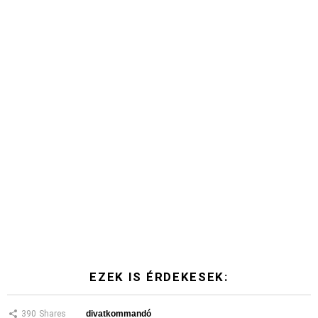
EZEK IS ÉRDEKESEK:
390
Shares
divatkommandó