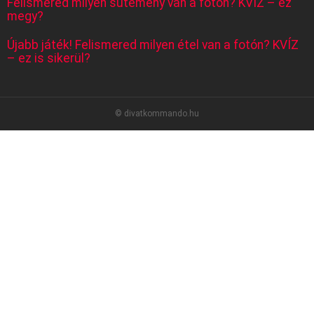
Felismered milyen sütemény van a fotón? KVÍZ – ez
megy?
Újabb játék! Felismered milyen étel van a fotón? KVÍZ
– ez is sikerül?
© divatkommando.hu