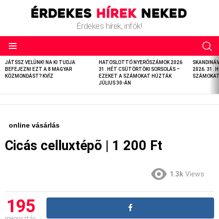
Érdekes hírek, infók!
LATEST
JÁTSSZ VELÜNK! NA KI TUDJA
HATOSLOTTÓ NYERŐSZÁMOK 2026
SKANDINÁ
STORIES
BEFEJEZNI EZT A 8 MAGYAR
31. HÉT CSÜTÖRTÖKI SORSOLÁS –
2026. 31. 
KÖZMONDÁST? KVÍZ
EZEKET A SZÁMOKAT HÚZTÁK
SZÁMOKAT 
JÚLIUS 30-ÁN
online vásárlás
Cicás celluxtépõ | 1 200 Ft
1.3k
Views
195
megosztás