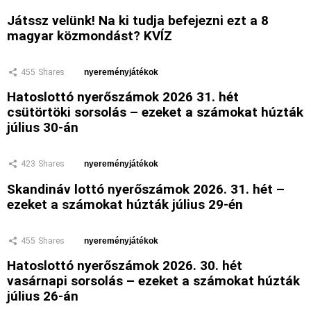
Játssz velünk! Na ki tudja befejezni ezt a 8
magyar közmondást? KVÍZ
455
Shares
nyereményjátékok
Hatoslottó nyerőszámok 2026 31. hét
csütörtöki sorsolás – ezeket a számokat húzták
július 30-án
423
Shares
nyereményjátékok
Skandináv lottó nyerőszámok 2026. 31. hét –
ezeket a számokat húzták július 29-én
455
Shares
nyereményjátékok
Hatoslottó nyerőszámok 2026. 30. hét
vasárnapi sorsolás – ezeket a számokat húzták
július 26-án