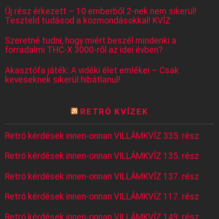
Új rész érkezett – 10 emberből 2-nek nem sikerül!
Teszteld tudásod a közmondásokkal! KVÍZ
Szeretné tudni, hogy miért beszél mindenki a
forradalmi THC-X 3000-ről az idei évben?
Akasztófa játék: A vidéki élet emlékei – Csak
keveseknek sikerül hibátlanul!
RETRÓ KVÍZEK
Retró kérdések innen-onnan VILLÁMKVÍZ 335. rész
Retró kérdések innen-onnan VILLÁMKVÍZ 135. rész
Retró kérdések innen-onnan VILLÁMKVÍZ 137. rész
Retró kérdések innen-onnan VILLÁMKVÍZ 117. rész
Retró kérdések innen-onnan VILLÁMKVÍZ 149. rész