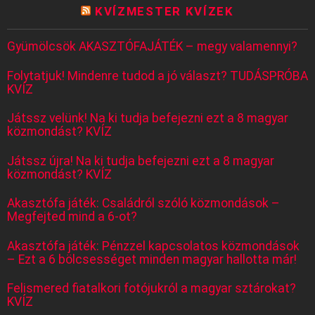
KVÍZMESTER KVÍZEK
Gyümölcsök AKASZTÓFAJÁTÉK – megy valamennyi?
Folytatjuk! Mindenre tudod a jó választ? TUDÁSPRÓBA
KVÍZ
Játssz velünk! Na ki tudja befejezni ezt a 8 magyar
közmondást? KVÍZ
Játssz újra! Na ki tudja befejezni ezt a 8 magyar
közmondást? KVÍZ
Akasztófa játék: Családról szóló közmondások –
Megfejted mind a 6-ot?
Akasztófa játék: Pénzzel kapcsolatos közmondások
– Ezt a 6 bölcsességet minden magyar hallotta már!
Felismered fiatalkori fotójukról a magyar sztárokat?
KVÍZ