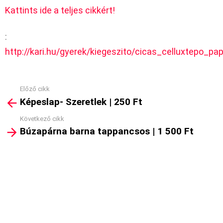
Kattints ide a teljes cikkért!
:
http://kari.hu/gyerek/kiegeszito/cicas_celluxtepo_pap
Előző cikk
See
Képeslap- Szeretlek | 250 Ft
more
Következő cikk
Búzapárna barna tappancsos | 1 500 Ft