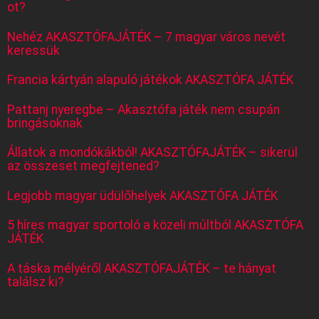
ot?
Nehéz AKASZTÓFAJÁTÉK – 7 magyar város nevét
keressük
Francia kártyán alapuló játékok AKASZTÓFA JÁTÉK
Pattanj nyeregbe – Akasztófa játék nem csupán
bringásoknak
Állatok a mondókákból! AKASZTÓFAJÁTÉK – sikerül
az összeset megfejtened?
Legjobb magyar üdülőhelyek AKASZTÓFA JÁTÉK
5 híres magyar sportoló a közeli múltból AKASZTÓFA
JÁTÉK
A táska mélyéről AKASZTÓFAJÁTÉK – te hányat
találsz ki?