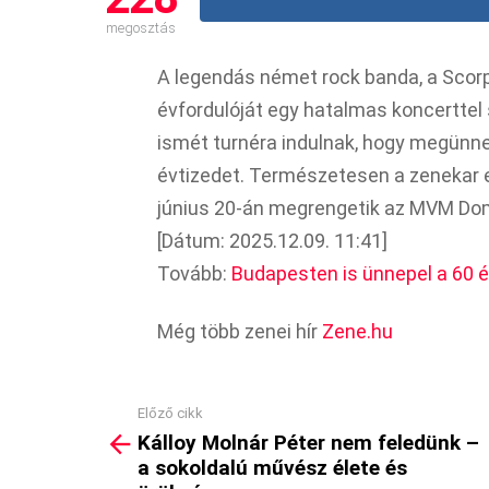
megosztás
A legendás német rock banda, a Scorp
évfordulóját egy hatalmas koncerttel
ismét turnéra indulnak, hogy megünnepe
évtizedet. Természetesen a zenekar ez
június 20-án megrengetik az MVM Dome
[Dátum: 2025.12.09. 11:41]
Tovább:
Budapesten is ünnepel a 60 
Még több zenei hír
Zene.hu
Előző cikk
See
Kálloy Molnár Péter nem feledünk –
more
a sokoldalú művész élete és