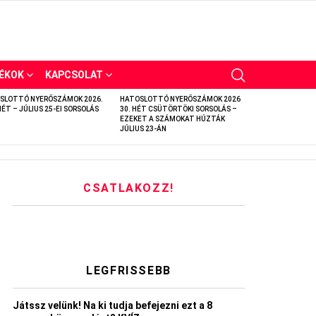
ÉKOK
KAPCSOLAT
SLOTTÓ NYERŐSZÁMOK 2026.
HATOSLOTTÓ NYERŐSZÁMOK 2026
HÉT – JÚLIUS 25-EI SORSOLÁS
30. HÉT CSÜTÖRTÖKI SORSOLÁS –
EZEKET A SZÁMOKAT HÚZTÁK
JÚLIUS 23-ÁN
CSATLAKOZZ!
LEGFRISSEBB
Játssz velünk! Na ki tudja befejezni ezt a 8