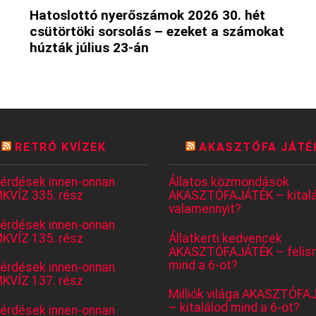
Hatoslottó nyerőszámok 2026 30. hét
csütörtöki sorsolás – ezeket a számokat
húzták július 23-án
RETRÓ KVÍZEK
AKASZTÓFA JÁTÉ
kérdések innen-onnan
Állatos közmondások
KVÍZ 335. rész
AKASZTÓFAJÁTÉK – kitalá
valamennyit?
kérdések innen-onnan
KVÍZ 135. rész
Állatkerti kedvencek
AKASZTÓFAJÁTÉK – felis
mind a 6-ot?
kérdések innen-onnan
KVÍZ 137. rész
Milliók világa AKASZTÓFA
– kitalálod mind a 6-ot?
kérdések innen-onnan