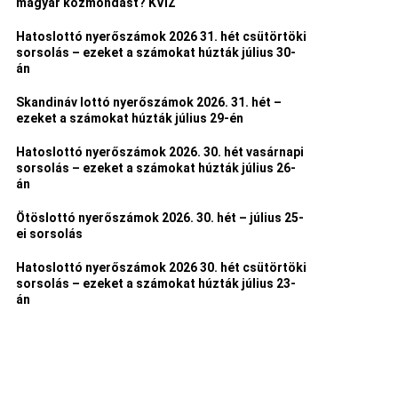
magyar közmondást? KVÍZ
Hatoslottó nyerőszámok 2026 31. hét csütörtöki
sorsolás – ezeket a számokat húzták július 30-
án
Skandináv lottó nyerőszámok 2026. 31. hét –
ezeket a számokat húzták július 29-én
Hatoslottó nyerőszámok 2026. 30. hét vasárnapi
sorsolás – ezeket a számokat húzták július 26-
án
Ötöslottó nyerőszámok 2026. 30. hét – július 25-
ei sorsolás
Hatoslottó nyerőszámok 2026 30. hét csütörtöki
sorsolás – ezeket a számokat húzták július 23-
án