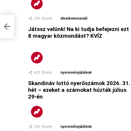
390
Shares
divatkommandó
Játssz velünk! Na ki tudja befejezni ezt
8 magyar közmondást? KVÍZ
423
Shares
nyereményjátékok
Skandináv lottó nyerőszámok 2026. 31.
hét – ezeket a számokat húzták július
29-én
293
Shares
nyereményjátékok