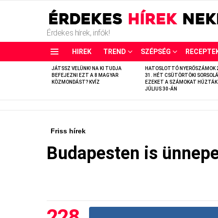
Érdekes hírek, infók!
HIREK
TREND
SZÉPSÉG
RECEPTE
LATEST
JÁTSSZ VELÜNK! NA KI TUDJA
HATOSLOTTÓ NYERŐSZÁMOK 
STORIES
BEFEJEZNI EZT A 8 MAGYAR
31. HÉT CSÜTÖRTÖKI SORSOLÁ
KÖZMONDÁST? KVÍZ
EZEKET A SZÁMOKAT HÚZTÁK
JÚLIUS 30-ÁN
Friss hírek
Budapesten is ünnepe
228