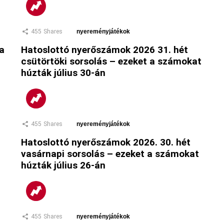
455
Shares
nyereményjátékok
 a
Hatoslottó nyerőszámok 2026 31. hét
csütörtöki sorsolás – ezeket a számokat
húzták július 30-án
455
Shares
nyereményjátékok
Hatoslottó nyerőszámok 2026. 30. hét
vasárnapi sorsolás – ezeket a számokat
húzták július 26-án
455
Shares
nyereményjátékok