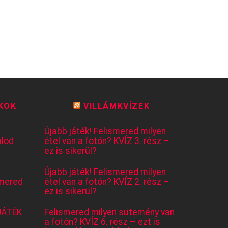
KOK
VILLÁMKVÍZEK
Újabb játék! Felismered milyen
lod
étel van a fotón? KVÍZ 3. rész –
ez is sikerül?
Újabb játék! Felismered milyen
mered
étel van a fotón? KVÍZ 2. rész –
ez is sikerül?
JÁTÉK
Felismered milyen sütemény van
a fotón? KVÍZ 6. rész – ezt is