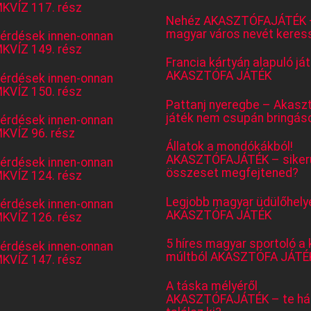
KVÍZ 117. rész
Nehéz AKASZTÓFAJÁTÉK 
magyar város nevét keres
kérdések innen-onnan
KVÍZ 149. rész
Francia kártyán alapuló já
AKASZTÓFA JÁTÉK
kérdések innen-onnan
KVÍZ 150. rész
Pattanj nyeregbe – Akasz
játék nem csupán bringás
kérdések innen-onnan
KVÍZ 96. rész
Állatok a mondókákból!
AKASZTÓFAJÁTÉK – sikerü
kérdések innen-onnan
összeset megfejtened?
KVÍZ 124. rész
Legjobb magyar üdülőhely
kérdések innen-onnan
AKASZTÓFA JÁTÉK
KVÍZ 126. rész
5 híres magyar sportoló a 
kérdések innen-onnan
múltból AKASZTÓFA JÁTÉ
KVÍZ 147. rész
A táska mélyéről
AKASZTÓFAJÁTÉK – te há