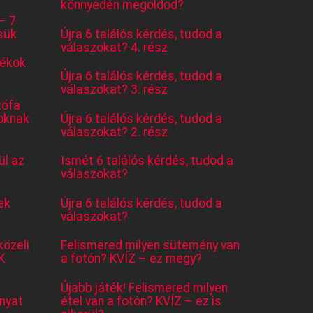
könnyedén megoldod?
– 7
sük
Újra 6 találós kérdés, tudod a
válaszokat? 4. rész
tékok
Újra 6 találós kérdés, tudod a
válaszokat? 3. rész
tófa
oknak
Újra 6 találós kérdés, tudod a
válaszokat? 2. rész
l az
Ismét 6 találós kérdés, tudod a
válaszokat?
ek
Újra 6 találós kérdés, tudod a
válaszokat?
közeli
Felismered milyen sütemény van
K
a fotón? KVÍZ – ez megy?
Újabb játék! Felismered milyen
nyat
étel van a fotón? KVÍZ – ez is