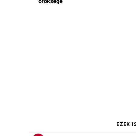
öröksége
EZEK I