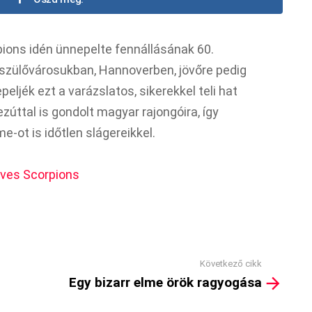
ions idén ünnepelte fennállásának 60.
 szülővárosukban, Hannoverben, jövőre pedig
ljék ezt a varázslatos, sikerekkel teli hat
úttal is gondolt magyar rajongóira, így
-ot is időtlen slágereikkel.
éves Scorpions
Következő cikk
Egy bizarr elme örök ragyogása