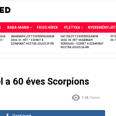
K
BABA-MAMA
FRISS HÍREK
PLETYKA
NYEREMÉNYJÁT
2026
SKANDINÁV LOTTÓ NYERŐSZÁMOK
HATOSLOTTÓ NYERŐSZÁMOK
ÖTÖ
S –
2026. 31. HÉT – EZEKET A
2026. 30. HÉT VASÁRNAPI
30. 
SZÁMOKAT HÚZTÁK JÚLIUS 29-ÉN
SORSOLÁS – EZEKET A SZÁMOKAT
HÚZTÁK JÚLIUS 26-ÁN
l a 60 éves Scorpions
1.3k
Views
Oszd meg!