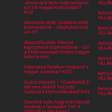
Játssz újra! Na ki tudja befejezni
VILLÁM
ezt a 8 magyar közmondást?
KVÍZ
Retró 
VILLÁM
Akasztófa játék: Családról szóló
közmondások – Megfejted mind
Retró 
a 6-ot?
VILLÁM
Akasztófa játék: Pénzzel
Retró 
kapcsolatos közmondások – Ezt
VILLÁM
a 6 bölcsességet minden magyar
hallotta már!
Retró 
VILLÁM
Felismered fiatalkori fotójukról a
magyar sztárokat? KVÍZ
Retró 
VILLÁM
Új rész érkezett – 10 emberből 2-
nek nem sikerül! Teszteld
Retró 
tudásod a közmondásokkal! KVÍZ
VILLÁM
Szeretné tudni, hogy miért beszél
mindenki a forradalmi THC-X
3000-ről az idei évben?