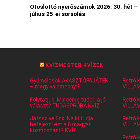
Ötöslottó nyerőszámok 2026. 30. hét –
július 25-ei sorsolás
KVÍZMESTER KVÍZEK
Gyümölcsök AKASZTÓFAJÁTÉK
Retró 
– megy valamennyi?
VILLÁM
Folytatjuk! Mindenre tudod a jó
Retró 
választ? TUDÁSPRÓBA KVÍZ
VILLÁM
Játssz velünk! Na ki tudja
Retró 
befejezni ezt a 8 magyar
VILLÁM
közmondást? KVÍZ
Retró 