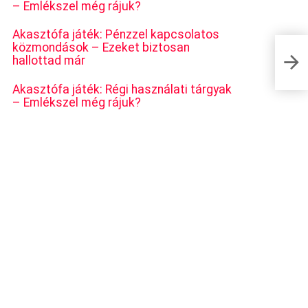
– Emlékszel még rájuk?
Akasztófa játék: Pénzzel kapcsolatos
közmondások – Ezeket biztosan
hallottad már
Egy bi
Akasztófa játék: Régi használati tárgyak
– Emlékszel még rájuk?