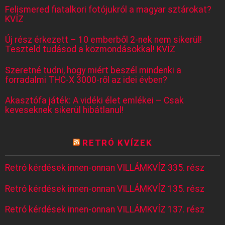
Felismered fiatalkori fotójukról a magyar sztárokat?
KVÍZ
Új rész érkezett – 10 emberből 2-nek nem sikerül!
Teszteld tudásod a közmondásokkal! KVÍZ
Szeretné tudni, hogy miért beszél mindenki a
forradalmi THC-X 3000-ről az idei évben?
Akasztófa játék: A vidéki élet emlékei – Csak
keveseknek sikerül hibátlanul!
RETRÓ KVÍZEK
Retró kérdések innen-onnan VILLÁMKVÍZ 335. rész
Retró kérdések innen-onnan VILLÁMKVÍZ 135. rész
Retró kérdések innen-onnan VILLÁMKVÍZ 137. rész