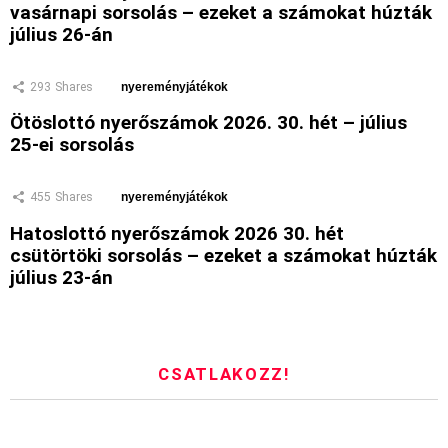
vasárnapi sorsolás – ezeket a számokat húzták
július 26-án
293
Shares
nyereményjátékok
Ötöslottó nyerőszámok 2026. 30. hét – július
25-ei sorsolás
455
Shares
nyereményjátékok
Hatoslottó nyerőszámok 2026 30. hét
csütörtöki sorsolás – ezeket a számokat húzták
július 23-án
CSATLAKOZZ!