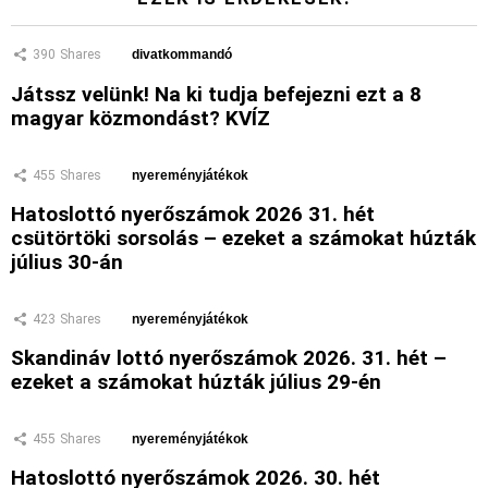
390
Shares
divatkommandó
Játssz velünk! Na ki tudja befejezni ezt a 8
magyar közmondást? KVÍZ
455
Shares
nyereményjátékok
Hatoslottó nyerőszámok 2026 31. hét
csütörtöki sorsolás – ezeket a számokat húzták
július 30-án
423
Shares
nyereményjátékok
Skandináv lottó nyerőszámok 2026. 31. hét –
ezeket a számokat húzták július 29-én
455
Shares
nyereményjátékok
Hatoslottó nyerőszámok 2026. 30. hét