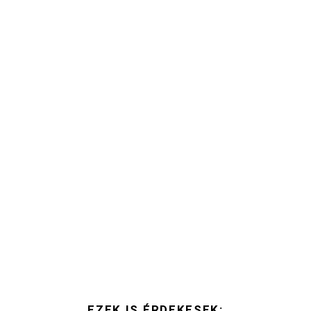
EZEK IS ÉRDEKESEK: