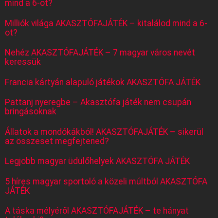
mind a 6-ot?
Milliók világa AKASZTÓFAJÁTÉK – kitalálod mind a 6-
ot?
Nehéz AKASZTÓFAJÁTÉK – 7 magyar város nevét
keressük
Francia kártyán alapuló játékok AKASZTÓFA JÁTÉK
Pattanj nyeregbe – Akasztófa játék nem csupán
bringásoknak
Állatok a mondókákból! AKASZTÓFAJÁTÉK – sikerül
az összeset megfejtened?
Legjobb magyar üdülőhelyek AKASZTÓFA JÁTÉK
5 híres magyar sportoló a közeli múltból AKASZTÓFA
JÁTÉK
A táska mélyéről AKASZTÓFAJÁTÉK – te hányat