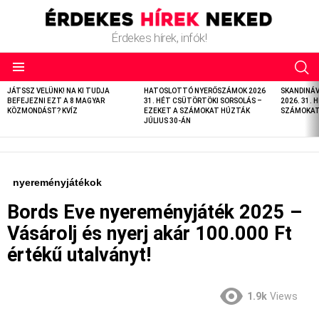
Érdekes hírek, infók!
LATEST
JÁTSSZ VELÜNK! NA KI TUDJA
HATOSLOTTÓ NYERŐSZÁMOK 2026
SKANDINÁ
STORIES
BEFEJEZNI EZT A 8 MAGYAR
31. HÉT CSÜTÖRTÖKI SORSOLÁS –
2026. 31. 
KÖZMONDÁST? KVÍZ
EZEKET A SZÁMOKAT HÚZTÁK
SZÁMOKAT 
JÚLIUS 30-ÁN
nyereményjátékok
Bords Eve nyereményjáték 2025 –
Vásárolj és nyerj akár 100.000 Ft
értékű utalványt!
1.9k
Views