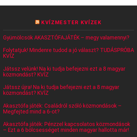
KVÍZMESTER KVÍZEK
Gyümölcsök AKASZTÓFAJÁTÉK – megy valamennyi?
Folytatjuk! Mindenre tudod a jó választ? TUDÁSPRÓBA
KVÍZ
Játssz velünk! Na ki tudja befejezni ezt a 8 magyar
közmondást? KVÍZ
Játssz újra! Na ki tudja befejezni ezt a 8 magyar
közmondást? KVÍZ
Akasztófa játék: Családról szóló közmondások –
Megfejted mind a 6-ot?
Akasztófa játék: Pénzzel kapcsolatos közmondások
– Ezt a 6 bölcsességet minden magyar hallotta már!